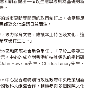
先生就創意和創新提出一個以生態學原則為基礎的新
際。
導的城市更新等問題的政策制訂上，擔當舉足
民都對文化議題日益關注。
中，致力保育文物，維護本土特色及文化，這
帶來優質生活。」
港、鄰近地區和國際社會肩負重任：「早於二零零三
啟示。中心的成立對香港維持其領先的學術研
ins先生、Charles Landry先生、
動。中心受香港特別行政區政府中央政策組委
合國教科文組織合作，積極參與多個國際文化