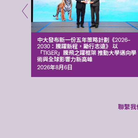
能力 有
中大發布新一份五年策略計劃《2026‒
污染
2030：騰躍新程，勵行志遠》 以
「TIGER」騰飛之躍框架 推動大學邁向學
術與全球影響力新高峰
2026年8月6日
聯繫我