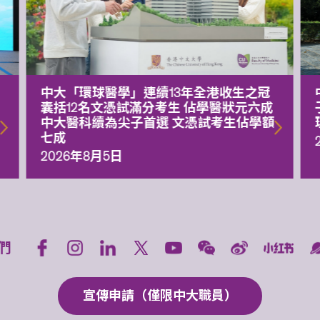
中大「環球醫學」連續13年全港收生之冠
囊括12名文憑試滿分考生 佔學醫狀元六成
中大醫科續為尖子首選 文憑試考生佔學額
七成
2026年8月5日
們
宣傳申請（僅限中大職員）