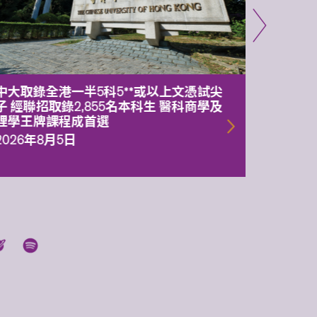
中大取錄全港一半5科5**或以上文憑試尖
中大委
子 經聯招取錄2,855名本科生 醫科商學及
理副校
理學王牌課程成首選
2026年
2026年8月5日