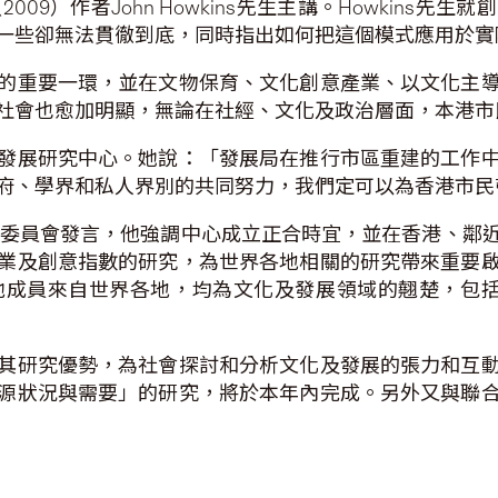
009）作者John Howkins先生主講。Howkins
一些卻無法貫徹到底，同時指出如何把這個模式應用於實
的重要一環，並在文物保育、文化創意產業、以文化主
社會也愈加明顯，無論在社經、文化及政治層面，本港市
發展研究中心。她說：「發展局在推行市區重建的工作
府、學界和私人界別的共同努力，我們定可以為香港市民
中心的國際顧問委員會發言，他強調中心成立正合時宜，並在香
業及創意指數的研究，為世界各地相關的研究帶來重要
自世界各地，均為文化及發展領域的翹楚，包括John Howk
其研究優勢，為社會探討和分析文化及發展的張力和互
源狀況與需要」的研究，將於本年內完成。另外又與聯