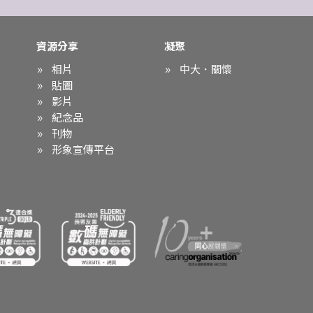
資源分享
凝聚
相片
中大．關懷
貼圖
影片
紀念品
刊物
形象宣傳平台