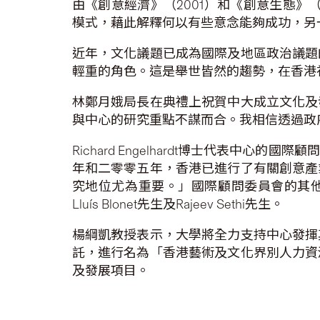
由《創意經濟》（2001）和《創意生態》（2
模式，藉此解釋何以有些意念能夠成功，另
近年，文化議題已成為國際及地區政治議題
輕重的角色。這是舉世皆然的趨勢，在香港
林鄭月娥局長在典禮上祝賀中大成立文化及
與中心的研究重點不謀而合。我相信透過政
Richard Engelhardt博士代表
年和二零零五年，香港已進行了有關創意產
究地位尤為重要。」國際顧問委員會的其他成員來
Lluís Blonet先生及Rajeev Sethi先生。
楊綱凱教授表示，大學將全力支持中心發揮
託，進行名為「香港藝術及文化界別人力資
及發展項目。