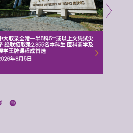
中大取录全港一半5科5**或以上文凭试尖
中大委
子 经联招取录2,855名本科生 医科商学及
理副校
理学王牌课程成首选
2026年
2026年8月5日