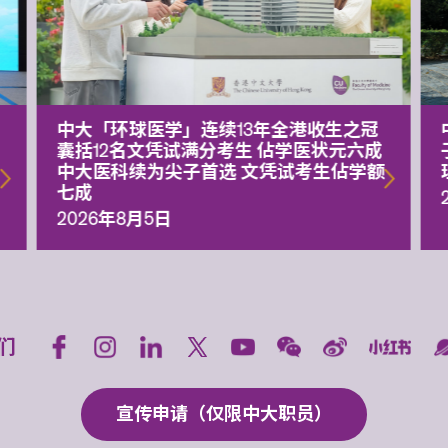
中大「环球医学」连续13年全港收生之冠
囊括12名文凭试满分考生 佔学医状元六成
中大医科续为尖子首选 文凭试考生佔学额
七成
2026年8月5日
们
宣传申请（仅限中大职员）