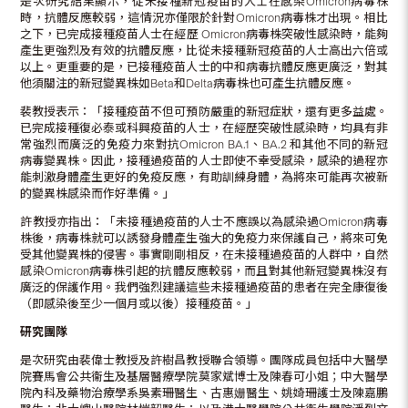
是次研究結果顯示，從未接種新冠疫苗的人士在感染Omicron病毒株
時，抗體反應較弱，這情況亦僅限於針對Omicron病毒株才出現。相比
之下，已完成接種疫苗人士在經歷 Omicron病毒株突破性感染時，能夠
產生更強烈及有效的抗體反應，比從未接種新冠疫苗的人士高出六倍或
以上。更重要的是，已接種疫苗人士的中和病毒抗體反應更廣泛，對其
他須關注的新冠變異株如Beta和Delta病毒株也可產生抗體反應。
裴教授表示：「接種疫苗不但可預防嚴重的新冠症狀，還有更多益處。
已完成接種復必泰或科興疫苗的人士，在經歷突破性感染時，均具有非
常強烈而廣泛的免疫力來對抗Omicron BA.1、BA.2 和其他不同的新冠
病毒變異株。因此，接種過疫苗的人士即使不幸受感染，感染的過程亦
能刺激身體產生更好的免疫反應，有助訓練身體，為將來可能再次被新
的變異株感染而作好準備。」
許教授亦指出：「未接種過疫苗的人士不應誤以為感染過Omicron病毒
株後，病毒株就可以誘發身體產生強大的免疫力來保護自己，將來可免
受其他變異株的侵害。事實剛剛相反，在未接種過疫苗的人群中，自然
感染Omicron病毒株引起的抗體反應較弱，而且對其他新冠變異株沒有
廣泛的保護作用。我們強烈建議這些未接種過疫苗的患者在完全康復後
（即感染後至少一個月或以後）接種疫苗。」
研究團隊
是次研究由裴偉士教授及許樹昌教授聯合領導。團隊成員包括中大醫學
院賽馬會公共衞生及基層醫療學院莫家斌博士及陳春可小姐；中大醫學
院內科及藥物治療學系吳素珊醫生、古惠姗醫生、姚婍珊護士及陳嘉鵬