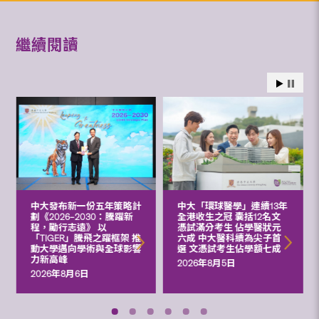
繼續閱讀
中大發布新一份五年策略計
中大「環球醫學」連續13年
劃《2026‒2030：騰躍新
全港收生之冠 囊括12名文
程，勵行志遠》 以
憑試滿分考生 佔學醫狀元
「TIGER」騰飛之躍框架 推
六成 中大醫科續為尖子首
動大學邁向學術與全球影響
選 文憑試考生佔學額七成
力新高峰
2026年8月5日
2026年8月6日