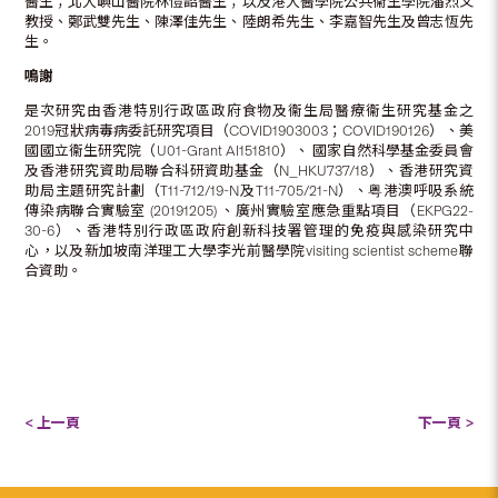
醫生；北大嶼山醫院林愷韶醫生；以及港大醫學院公共衞生學院潘烈文
教授、鄭武雙先生、陳澤佳先生、陸朗希先生、李嘉智先生及曾志恆先
生。
鳴謝
是次研究由香港特別行政區政府食物及衞生局醫療衞生研究基金之
2019冠狀病毒病委託研究項目（COVID1903003；COVID190126）、美
國國立衞生研究院（U01-Grant AI151810）、 國家自然科學基金委員會
及香港研究資助局聯合科研資助基金（N_HKU737/18）、香港研究資
助局主題研究計劃（T11-712/19-N及T11-705/21-N）、粤港澳呼吸系統
傳染病聯合實驗室 (20191205) 、廣州實驗室應急重點項目（EKPG22-
30-6）、香港特別行政區政府創新科技署管理的免疫與感染研究中
心，以及新加坡南洋理工大學李光前醫學院visiting scientist scheme聯
合資助。
< 上一頁
下一頁 >