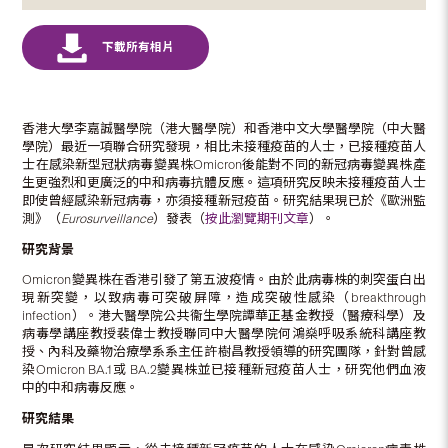
香港大學李嘉誠醫學院（港大醫學院）和香港中文大學醫學院（中大醫
學院）最近一項聯合研究發現，相比未接種疫苗的人士，已接種疫苗人
士在感染新型冠狀病毒變異株Omicron後能對不同的新冠病毒變異株產
生更強烈和更廣泛的中和病毒抗體反應。這項研究反映未接種疫苗人士
即使曾經感染新冠病毒，亦須接種新冠疫苗。研究結果現已於《歐洲監
測》（
Eurosurveillance
）發表（
按此瀏覽期刊文章
）。
研究背景
Omicron變異株在香港引發了第五波疫情。由於此病毒株的刺突蛋白出
現新突變，以致病毒可突破屏障，造成突破性感染（breakthrough
infection）。港大醫學院公共衞生學院譚華正基金教授（醫療科學）及
病毒學講座教授裴偉士教授聯同中大醫學院何鴻燊呼吸系統科講座教
授、內科及藥物治療學系系主任許樹昌教授領導的研究團隊，針對曾感
染Omicron BA.1或 BA.2變異株並已接種新冠疫苗人士，研究他們血液
中的中和病毒反應。
研究結果