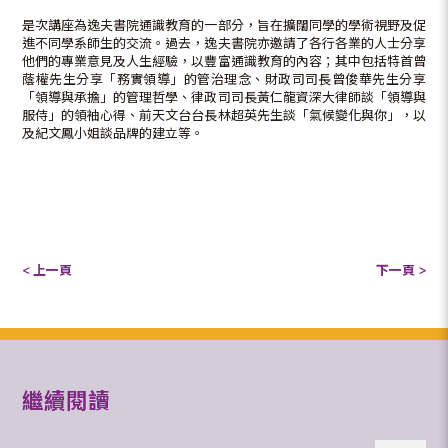
是次講座為逸夫書院通識教育的一部分，旨在擴闊同學的學術視野及促
進不同學系師生的交流。過去，逸夫書院亦邀請了各行各業的人士分享
他們的專業意見及人生經驗，以豐富通識教育的內容；其中包括特首曾
蔭權先生分享「務實領導」的管治理念、財政司司長曾俊華先生分享
「領導與承擔」的管理哲學、律政司司長黃仁龍資深大律師談「領導與
服侍」的領袖心得、前天文台台長林超英先生談「氣候變化與你」，以
及紀文鳳小姐談品牌的建立等。
< 上一頁
下一頁 >
繼續閱讀