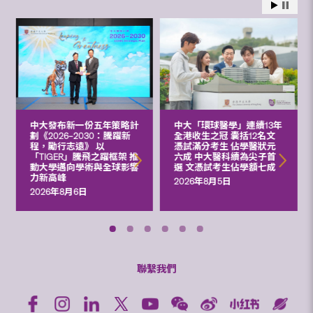
中大發布新一份五年策略計
中大「環球醫學」連續13年
劃《2026‒2030：騰躍新
全港收生之冠 囊括12名文
程，勵行志遠》 以
憑試滿分考生 佔學醫狀元
「TIGER」騰飛之躍框架 推
六成 中大醫科續為尖子首
動大學邁向學術與全球影響
選 文憑試考生佔學額七成
力新高峰
2026年8月5日
2026年8月6日
聯繫我們