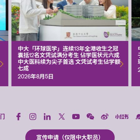
中大「环球医学」连续13年全港收生之冠
囊括12名文凭试满分考生 佔学医状元六成
中大医科续为尖子首选 文凭试考生佔学额
七成
2026年8月5日
们
宣传申请（仅限中大职员）