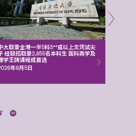
中大取录全港一半5科5**或以上文凭试尖
中大委
子 经联招取录2,855名本科生 医科商学及
理副校
理学王牌课程成首选
2026年
2026年8月5日