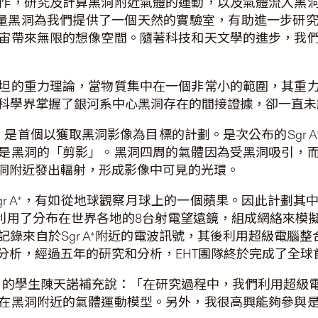
作，研究及計算黑洞附近氣體的運動，以及氣體流入黑
大質量黑洞為我們提供了一個天然的實驗室，有助進一步
宙帶來無限的想像空間。隨著科技和天文學的進步，我
坦的重力理論，當物質集中在一個非常小的範圍，其重
）」。雖然科學界掌握了銀河系中心黑洞存在的間接證據，卻一
，是首個以獲取黑洞影像為目標的計劃。是次公布的Sgr A*
是黑洞的「剪影」。黑洞四周的氣體因為受黑洞吸引，
洞附近發出輻射，形成影像中可見的光環。
gr A*，有如從地球觀察月球上的一個蘋果。因此計劃
HT利用了分布在世界各地的8台射電望遠鏡，組成網絡來
來自於Sgr A*附近的電波訊號，其後利用超級電腦整合
分析，經過五年的研究和分析，EHT團隊終於完成了全球
E）的學生陳天諾補充說：「在研究過程中，我們利用超級
在黑洞附近的氣體運動模型。另外，我很高興能夠參與