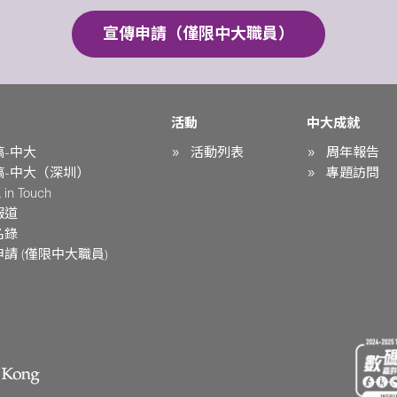
宣傳申請（僅限中大職員）
活動
中大成就
稿-中大
活動列表
周年報告
稿-中大（深圳）
專題訪問
in Touch
報道
名錄
請 (僅限中大職員)