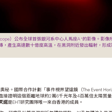
on Telescope）公布全球首張銀河系中心人馬座A *的
轉，產生高達數十億度高溫，在黑洞附近發出輻射，形成
合作計劃「事件視界望遠鏡（The Event Horizon
影像，直接證明這個距離地球約2萬6千光年及4百萬倍太陽
天諾
是EHT研究團隊唯一來自香港的成員。