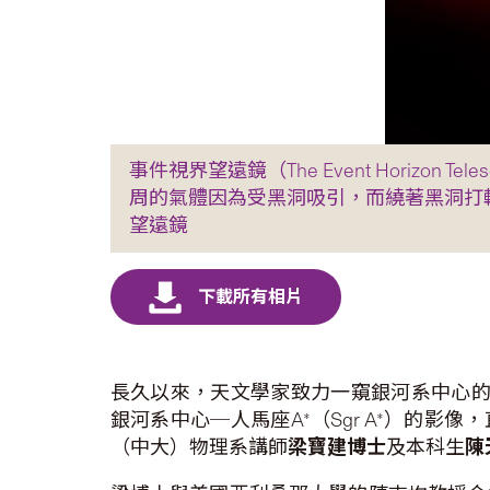
事件視界望遠鏡（The Event Horiz
周的氣體因為受黑洞吸引，而繞著黑洞打
望遠鏡
長久以來，天文學家致力一窺銀河系中心的奧秘。國際
銀河系中心─人馬座A*（Sgr A*）的
（中大）物理系講師
梁寶建博士
及本科生
陳