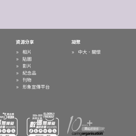
資源分享
凝聚
相片
中大．關懷
貼圖
影片
紀念品
刊物
形象宣傳平台