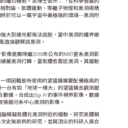
洞的確切機制。梁博士表示：「從科學發展的
研究相對論、氣體運動、等離子物理和黑洞吸積
們終於可以一窺宇宙中最極端的環境─黑洞附
力強大到連光都無法逃脫，當中黑洞的邊界被
直未能直接觀察該黑洞。
影像是團隊繼2019年公布的M87星系黑洞影
而繞著黑洞打轉，當氣體愈靠近黑洞，其運動
其中一項困難是所使用的望遠鏡需要配備極高的
模擬一台有如「地球一樣大」的望遠鏡去觀測銀
數據，合成出Sgr A*的事件視界影像。數據
首張銀河系中心黑洞的影像。
電腦模擬氣體在黑洞附近的運動，研究氣體朝
是次史無前例的研究，並與頂尖的科研人員合