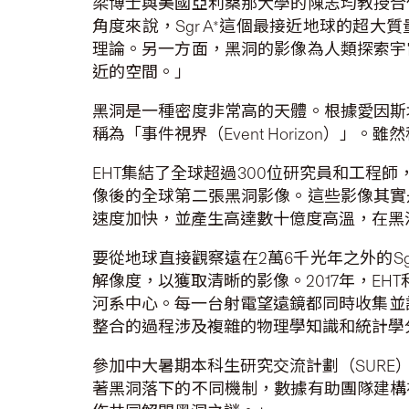
梁博士與美國亞利桑那大學的陳志均教授合
角度來說，Sgr A*這個最接近地球的超
理論。另一方面，黑洞的影像為人類探索宇
近的空間。」
黑洞是一種密度非常高的天體。根據愛因斯
稱為「事件視界（Event Horizon
EHT集結了全球超過300位研究員和工程師
像後的全球第二張黑洞影像。這些影像其實
速度加快，並產生高達數十億度高溫，在黑
要從地球直接觀察遠在2萬6千光年之外的S
解像度，以獲取清晰的影像。2017年，E
河系中心。每一台射電望遠鏡都同時收集並記錄
整合的過程涉及複雜的物理學知識和統計學
參加中大暑期本科生研究交流計劃（SUR
著黑洞落下的不同機制，數據有助團隊建構