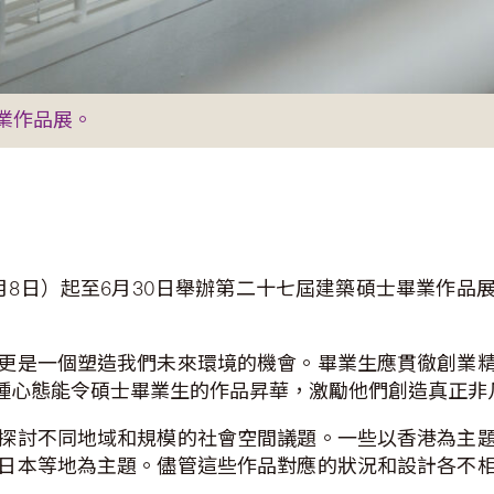
業作品展。
月8日）起至6月30日舉辦第二十七屆建築碩士畢業作品
更是一個塑造我們未來環境的機會。畢業生應貫徹創業
種心態能令碩士畢業生的作品昇華，激勵他們創造真正非
探討不同地域和規模的社會空間議題。一些以香港為主
日本等地為主題。儘管這些作品對應的狀況和設計各不