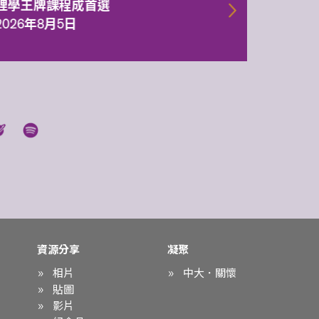
理學王牌課程成首選
2026年
2026年8月5日
資源分享
凝聚
相片
中大．關懷
貼圖
影片