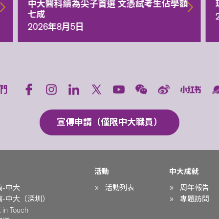
中大醫科續為尖子首選 文憑試考生佔學額
七成
2026年8月5日
們
宣傳申請（僅限中大職員）
活動
中大成就
稿-中大
活動列表
周年報告
稿-中大（深圳）
專題訪問
in Touch