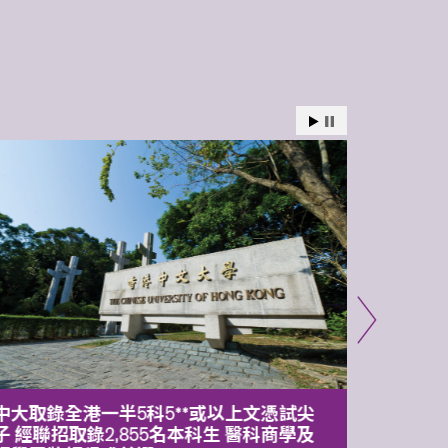
中大取錄全港一半5科5**或以上文憑試尖
中大委
子 經聯招取錄2,855名本科生 醫科商學及
理副校