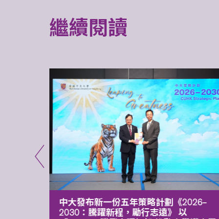
繼續閱讀
能力 有
中大發布新一份五年策略計劃《2026‒
污染
2030：騰躍新程，勵行志遠》 以