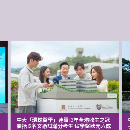
中大「環球醫學」連續13年全港收生之冠
囊括12名文憑試滿分考生 佔學醫狀元六成