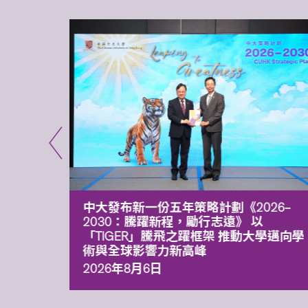
能力 有
中大發布新一份五年策略計劃《2026‒
污染
2030：騰躍新程，勵行志遠》 以
「TIGER」騰飛之躍框架 推動大學邁向學
術與全球影響力新高峰
2026年8月6日