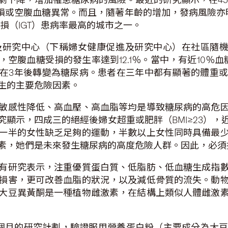
量受損或空腹血糖異常。而且，隨著年齡的增加，發病風險亦
損（IGT）患病率最高的城市之一。
研究中心（下稱婦女健康促進及研究中心）在社區隨機
空腹血糖受損的發生率達到12.1％。當中，有近10％
％在3年後轉變為糖尿病。患者在三年中都有顯著的體重
生的主要危險因素。
敏感性降低、高血壓、高血脂等均是導致糖尿病的高危
顯示，四成三的絕經後婦女超重或肥胖（BMI≥23）
一半的女性缺乏足夠的運動，半數以上女性同時具備最
素，她們是未來發生糖尿病的高度危險人群。因此，必須
有研究表示，注重優質蛋白質、低脂肪、低血糖生成指
損害，更可改善血脂的狀況，以及減低骨質的流失。動
大豆異黃酮是一種植物雌激素，在結構上類似人體雌激
個月的研究計劃，驗證服用營養蛋白粉（主要成分為大