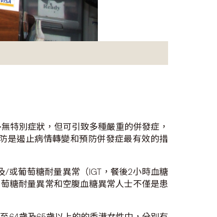
多無特別症狀，但可引致多種嚴重的併發症，
防是遏止病情轉變和預防併發症最有效的措
）及/或葡萄糖耐量異常（IGT，餐後2小時血糖
顯示葡萄糖耐量異常和空腹血糖異常人士不僅是患
至64歲及65歲以上的的香港女性中，分別有