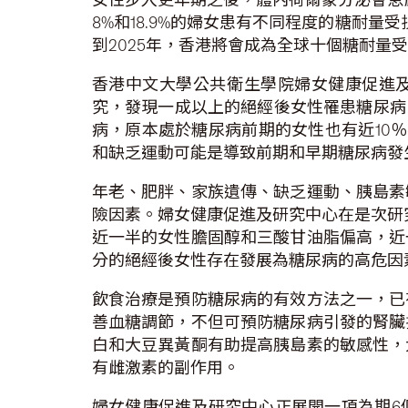
8%和18.9%的婦女患有不同程度的糖耐
到2025年，香港將會成為全球十個糖耐量受
香港中文大學公共衛生學院婦女健康促進及
究，發現一成以上的絕經後女性罹患糖尿病，
病，原本處於糖尿病前期的女性也有近10
和缺乏運動可能是導致前期和早期糖尿病發
年老、肥胖、家族遺傳、缺乏運動、胰島素
險因素。婦女健康促進及研究中心在是次研究
近一半的女性膽固醇和三酸甘油脂偏高，近
分的絕經後女性存在發展為糖尿病的高危因
飲食治療是預防糖尿病的有效方法之一，已
善血糖調節，不但可預防糖尿病引發的腎臟
白和大豆異黃酮有助提高胰島素的敏感性，
有雌激素的副作用。
婦女健康促進及研究中心正展開一項為期6