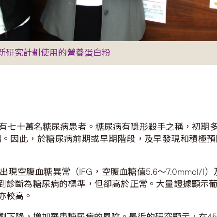
新研究計劃使用的營養蛋白粉
有七十萬名糖尿病患者。糖尿病有隱形殺手之稱，初期
竭。因此，於糖尿病前期或早期階段，及早發現和積極預
腹血糖異常（IFG，空腹血糖值5.6～7.0mmol/l
糖值雖未達到診斷為糖尿病的標準，但卻高於正常。大量證據
亦較高。
下降，增加罹患糖尿病的風險。最近的研究顯示，在45