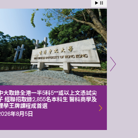
中大取錄全港一半5科5**或以上文憑試尖
中大委
子 經聯招取錄2,855名本科生 醫科商學及
理副校
理學王牌課程成首選
2026年
2026年8月5日