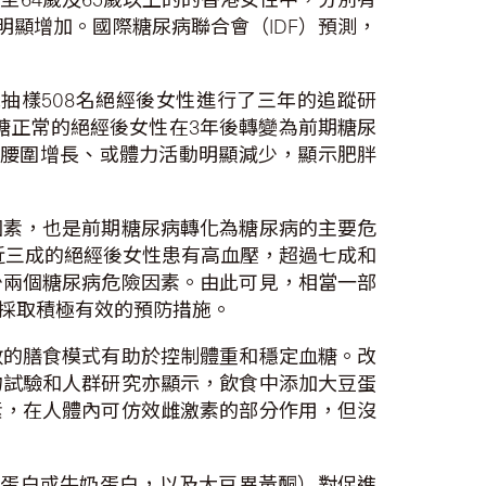
明顯增加。國際糖尿病聯合會（IDF）預測，
抽樣508名絕經後女性進行了三年的追蹤研
血糖正常的絕經後女性在3年後轉變為前期糖尿
或腰圍增長、或體力活動明顯減少，顯示肥胖
因素，也是前期糖尿病轉化為糖尿病的主要危
，近三成的絕經後女性患有高血壓，超過七成和
少兩個糖尿病危險因素。由此可見，相當一部
採取積極有效的預防措施。
數的膳食模式有助於控制體重和穩定血糖。改
物試驗和人群研究亦顯示，飲食中添加大豆蛋
素，在人體內可仿效雌激素的部分作用，但沒
豆蛋白或牛奶蛋白，以及大豆異黃酮）對促進