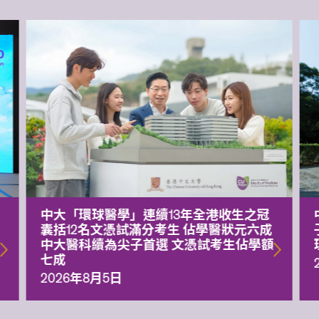
中大「環球醫學」連續13年全港收生之冠
囊括12名文憑試滿分考生 佔學醫狀元六成
中大醫科續為尖子首選 文憑試考生佔學額
七成
2026年8月5日