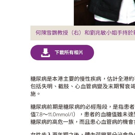
何陳雪鸚教授（右）和劉兆敏小姐手持於
糖尿病是本港主要的慢性疾病，估計全港約
包括失明、截肢、心血管病變及末期腎衰
施。
糖尿病前期是糖尿病的必經階段，是指患者出現空
值7.8～11.0mmol/l），患者的血
糖尿病的高危一族，而且患心血管病的機會
女性步入更年期之後，體內荷爾蒙分泌會急劇