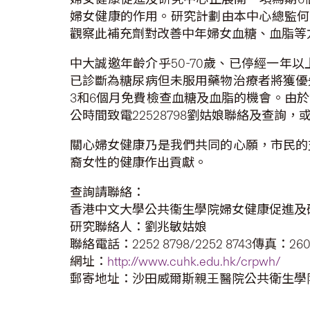
婦女健康的作用。研究計劃由本中心總監何
觀察此補充劑對改善中年婦女血糖、血脂等
中大誠邀年齡介乎50-70歲、已停經一
已診斷為糖尿病但未服用藥物治療者將獲優
3和6個月免費檢查血糖及血脂的機會。由
公時間致電22528798劉姑娘聯絡及查詢
關心婦女健康乃是我們共同的心願，市民的
裔女性的健康作出貢獻。
查詢請聯絡：
香港中文大學公共衞生學院婦女健康促進及
研究聯絡人：劉兆敏姑娘
聯絡電話：2252 8798/2252 8743傳真：2602
網址：
http://www.cuhk.edu.hk/crpwh/
郵寄地址：沙田威爾斯親王醫院公共衛生學