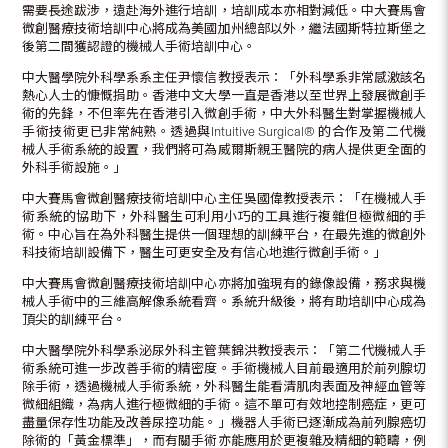
需要長途跋涉，遠赴海外進行培訓，培訓成本亦相對減低。中大賽馬會
微創醫療技術培訓中心將成為美國加州總部以外，繼法國斯特拉斯堡之
後第二間獲認證的機械人手術培訓中心。
中大醫學院外科學系系主任尹懷信教授表示：「外科學系非常感激該名
熱心人士的慷慨捐助。香港中文大學一直是香港以至世界上發展微創手
術的先鋒，不但率先在香港引入微創手術，中大外科醫生對掌握機械人
手術技術更已非常純熟。透過與Intuitive Surgical® 的合作及第二代機
械人手術系統的設置，我們將可為威爾斯親王醫院的病人提供更全面的
外科手術設施。」
中大賽馬會微創醫療技術培訓中心主任吳國偉教授表示：「在機械人手
術系統的協助下，外科醫生可利用小巧的工具進行複雜但極微細的手
術。中心旨在為外科醫生提供一個理想的訓練平台，在最先進的微創外
科技術培訓設備下，醫生可更安全及有信心地進行微創手術。」
中大賽馬會微創醫療技術培訓中心亦將加強現有的錄像設備，務求與機
械人手術中的三維高解像系統看齊。系統升級後，將有助培訓中心成為
頂尖的訓練平台。
中大醫學院外科學系泌尿外科主管葉錦洪教授表示：「第二代機械人手
術系統可進一步改善手術的精密度。手術機械人目前最適用於前列腺切
除手術，透過機械人手術系統，外科醫生能看清肌肉表面及神經血管等
微細組織，為病人進行極微細的手術。這不單可有效地控制癌症，更可
盡量保存性功能及改善尿控功能。」機器人手術已逐漸成為前列腺癌切
除術的「黃金標準」，而有關手術亦能應用於更複雜及精細的範疇，例