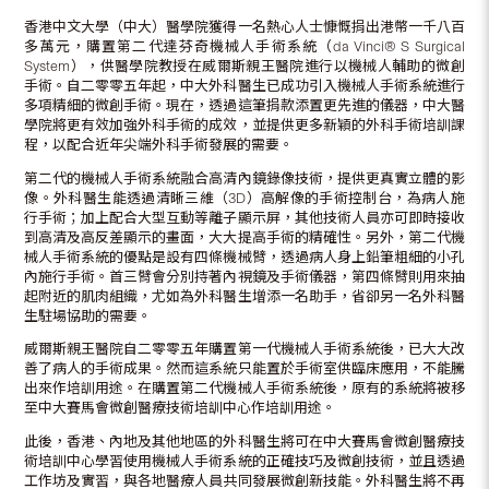
香港中文大學（中大）醫學院獲得一名熱心人士慷慨捐出港幣一千八百
多萬元，購置第二代達芬奇機械人手術系統（da Vinci® S Surgical
System），供醫學院教授在威爾斯親王醫院進行以機械人輔助的微創
手術。自二零零五年起，中大外科醫生已成功引入機械人手術系統進行
多項精細的微創手術。現在，透過這筆捐款添置更先進的儀器，中大醫
學院將更有效加強外科手術的成效，並提供更多新穎的外科手術培訓課
程，以配合近年尖端外科手術發展的需要。
第二代的機械人手術系統融合高清內鏡錄像技術，提供更真實立體的影
像。外科醫生能透過清晰三維（3D）高解像的手術控制台，為病人施
行手術；加上配合大型互動等離子顯示屏，其他技術人員亦可即時接收
到高清及高反差顯示的畫面，大大提高手術的精確性。另外，第二代機
械人手術系統的優點是設有四條機械臂，透過病人身上鉛筆粗細的小孔
內施行手術。首三臂會分別持著內視鏡及手術儀器，第四條臂則用來抽
起附近的肌肉組織，尤如為外科醫生增添一名助手，省卻另一名外科醫
生駐場協助的需要。
威爾斯親王醫院自二零零五年購置第一代機械人手術系統後，已大大改
善了病人的手術成果。然而這系統只能置於手術室供臨床應用，不能騰
出來作培訓用途。在購置第二代機械人手術系統後，原有的系統將被移
至中大賽馬會微創醫療技術培訓中心作培訓用途。
此後，香港、內地及其他地區的外科醫生將可在中大賽馬會微創醫療技
術培訓中心學習使用機械人手術系統的正確技巧及微創技術，並且透過
工作坊及實習，與各地醫療人員共同發展微創新技能。外科醫生將不再