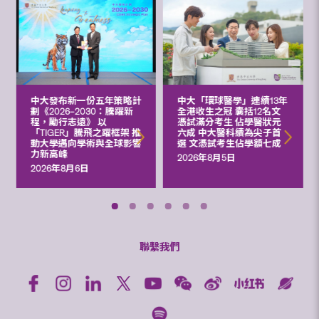
中大發布新一份五年策略計
中大「環球醫學」連續13年
劃《2026‒2030：騰躍新
全港收生之冠 囊括12名文
程，勵行志遠》 以
憑試滿分考生 佔學醫狀元
「TIGER」騰飛之躍框架 推
六成 中大醫科續為尖子首
動大學邁向學術與全球影響
選 文憑試考生佔學額七成
力新高峰
2026年8月5日
2026年8月6日
聯繫我們