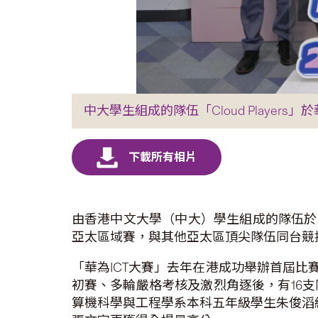
中大學生組成的隊伍「Cloud Players」
由香港中文大學（中大）學生組成的隊伍於「華
亞太區域賽，與其他亞太區頂尖隊伍同台競
「華為ICT大賽」去年在港成功舉辦首屆比
初賽、多輪嚴格考核及激烈角逐後，有16
算機科學與工程學系本科五年級學生朱俊滔組成