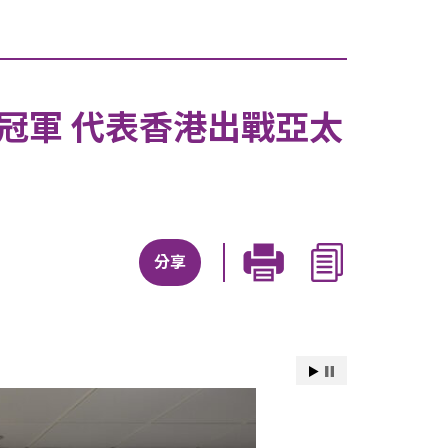
站」冠軍 代表香港出戰亞太
分享