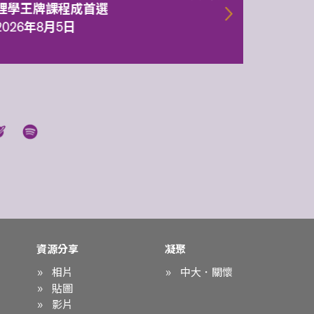
理學王牌課程成首選
2026年
2026年8月5日
資源分享
凝聚
相片
中大．關懷
貼圖
影片