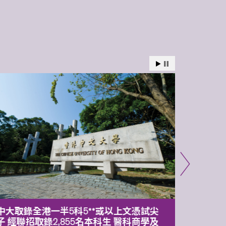
中大取錄全港一半5科5**或以上文憑試尖
中大委
子 經聯招取錄2,855名本科生 醫科商學及
理副校