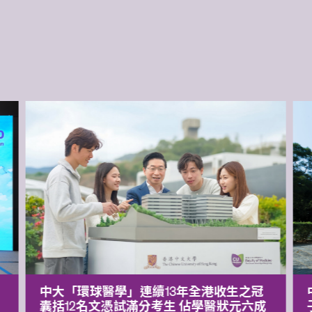
中大「環球醫學」連續13年全港收生之冠
囊括12名文憑試滿分考生 佔學醫狀元六成