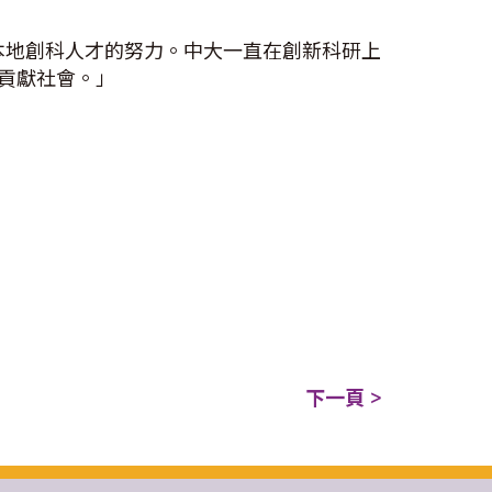
本地創科人才的努力。中大一直在創新科研上
貢獻社會。」
下一頁 >