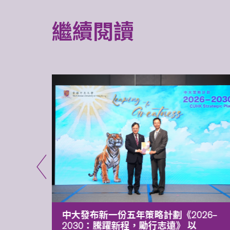
繼續閱讀
能力 有
中大發布新一份五年策略計劃《2026‒
污染
2030：騰躍新程，勵行志遠》 以