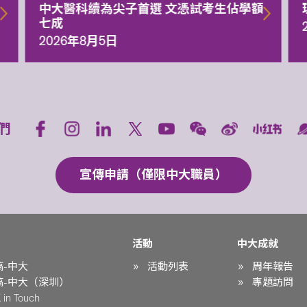
中大醫科續為尖子首選 文憑試考生佔學額
七成
2026年8月5日
們
宣傳申請（僅限中大職員）
活動
中大成就
稿-中大
活動列表
周年報告
稿-中大（深圳）
專題訪問
in Touch