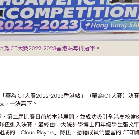
於華為ICT大賽2022-2023香港站奪得冠軍。
為ICT大賽2022-2023香港站」（華為ICT大賽
技，一決高下。
賽，第二屆比賽日前於本港展開，並成功吸引全港高校逾
支隊伍進入決賽，最終由中大統計學博士四年級學生張文
的「Cloud Players」隊伍，憑藉成員們豐富的IC