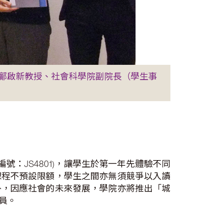
鄺啟新教授、社會科學院副院長（學生事
編號：JS4801)，讓學生於第一年先體驗不同
課程不預設限額，學生之間亦無須競爭以入讀
外，因應社會的未來發展，學院亦將推出「城
人員。