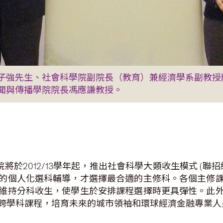
子強先生、社會科學院副院長（教育）兼經濟學系副教授
聞與傳播學院院長馮應謙教授。
於2012/13學年起，推出社會科學大類收生模式 (聯招
的個人化選科輔導，才選擇最合適的主修科。各個主修
維持分科收生，使學生於安排課程選擇時更具彈性。此
跨學科課程，培育未來的城市領袖和環球經濟金融專業