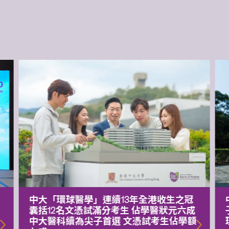
中大「環球醫學」連續13年全港收生之冠
囊括12名文憑試滿分考生 佔學醫狀元六成
中大醫科續為尖子首選 文憑試考生佔學額