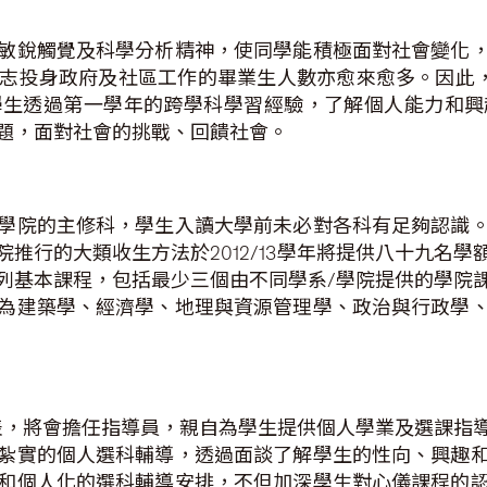
敏銳觸覺及科學分析精神，使同學能積極面對社會變化
志投身政府及社區工作的畢業生人數亦愈來愈多。因此，
學生透過第一學年的跨學科學習經驗，了解個人能力和興
題，面對社會的挑戰、回饋社會。
學院的主修科，學生入讀大學前未必對各科有足夠認識
推行的大類收生方法於2012/13學年將提供八十九名
列基本課程，包括最少三個由不同學系/學院提供的學院
為建築學、經濟學、地理與資源管理學、政治與行政學
表，將會擔任指導員，親自為學生提供個人學業及選課指
紮實的個人選科輔導，透過面談了解學生的性向、興趣
和個人化的選科輔導安排，不但加深學生對心儀課程的