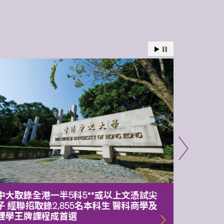
中大取錄全港一半5科5**或以上文憑試尖
中大委
子 經聯招取錄2,855名本科生 醫科商學及
理副校
理學王牌課程成首選
2026年