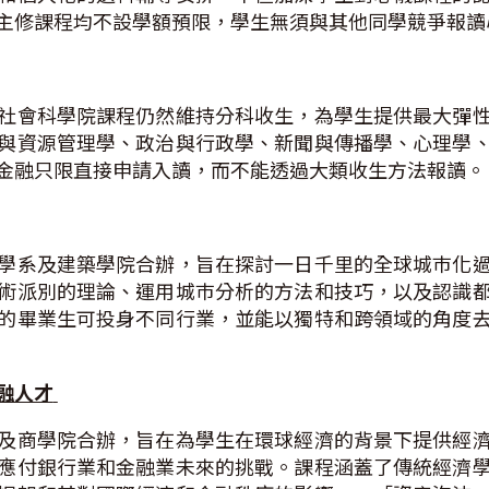
主修課程均不設學額預限，學生無須與其他同學競爭報讀
社會科學院課程仍然維持分科收生，為學生提供最大彈
與資源管理學、政治與行政學、新聞與傳播學、心理學
金融只限直接申請入讀，而不能透過大類收生方法報讀。
學系及建築學院合辦，旨在探討一日千里的全球城巿化
術派別的理論、運用城巿分析的方法和技巧，以及認識
的畢業生可投身不同行業，並能以獨特和跨領域的角度
融人才
及商學院合辦，旨在為學生在環球經濟的背景下提供經
應付銀行業和金融業未來的挑戰。課程涵蓋了傳統經濟