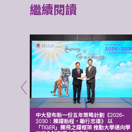
繼續閱讀
能力 有
中大發布新一份五年策略計劃《2026‒
污染
2030：騰躍新程，勵行志遠》 以
「TIGER」騰飛之躍框架 推動大學邁向學