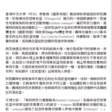
香港中文大學（中大）學者與《國家地理》雜誌探險家組成的研究團
隊，於南美洲巴塔哥尼亞（Patagonia）進行的一項田野調查中，突破
性地發現新的肉食性恐龍物種
Koleken inakayali
，屬於阿貝力龍科，是
獨特的岡瓦納恐龍群之一。該研究由中大生命科學學院助理教授
文嘉棋
博士
和《國家地理》探險家
Diego Pol
博士
帶領，團隊在擁有6,900萬年
歷史的拉科洛尼亞地層（La Colonia Formation）持續勘探，取得了顯
著的成果，並為晚白堊紀的恐龍研究提供新視角。
岡瓦納是古時存在於南半球的超級大陸，後分裂成現今的南美洲、非
洲、印度、馬達加斯加、澳洲和南極洲。在白堊紀末期的生物大滅絕發
生前，岡瓦納大陸上有著各種獨特的恐龍類群和其他地方不常見的恐
龍，比如近40年前於現今巴塔哥尼亞地區發現、頭上帶標誌性雙角的
食肉牛龍，它是肉食性的阿貝力龍科的其中一種，並曾在電影《侏羅紀
世界》和紀錄片《史前星球》出現而為人熟悉。
研究團隊在發現食肉牛龍化石的拉科洛尼亞地層中，找到一個新的阿貝
力龍物種。它與食肉牛龍有許多不同之處，包括體型較小和沒有頭骨
角。團隊的研究亦表明至少有兩個阿貝力龍物種生活於恐龍時代末期的
拉科洛尼亞。
文博士說：「新的阿貝力龍被稱為
Koleken inakayali
，名稱來自巴塔哥
尼亞中部原住民特韋爾切人的語言。
Koleken
指埋藏著該恐龍的黏土
岩，
inakayali
是為了紀念特韋爾切領導人伊納卡雅爾（Inakayal）。」