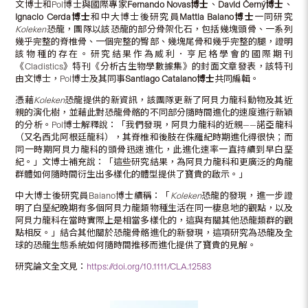
文博士和Pol博士與國際專家
Fernando Novas
博士
、
David Černý
博士
、
Ignacio Cerda
博士
和中大博士後研究員
Mattia Baiano
博士
一同研究
Koleken
恐龍，團隊以該恐龍的部分骨架化石，包括幾塊頭骨、一系列
幾乎完整的脊椎骨、一個完整的臀部、幾塊尾骨和幾乎完整的腿，證明
該物種的存在。研究結果作為威利．亨尼格學會的國際期刊
《Cladistics》特刊《分析古生物學數據集》的封面文章發表，該特刊
由文博士，Pol博士及其同事
Santiago Catalano
博士
共同編輯。
憑藉
Koleken
恐龍提供的新資訊，該團隊更新了阿貝力龍科動物及其近
親的演化樹，並藉此對恐龍骨骼的不同部分隨時間進化的速度進行新穎
的分析。Pol博士解釋說：「我們發現，阿貝力龍科的近親——諾亞龍科
（又名西北阿根廷龍科），其脊椎和後肢在侏羅紀時期進化得很快；而
同一時期阿貝力龍科的頭骨迅速進化，此進化速率一直持續到早白堊
紀。」文博士補充說：「這些研究結果，為阿貝力龍科和更廣泛的角龍
群體如何隨時間衍生出多樣化的體型提供了寶貴的啟示。」
中大博士後研究員Baiano博士續稱：「
Koleken
恐龍的發現，進一步證
明了白堊紀晚期有多個阿貝力龍類物種生活在同一棲息地的觀點，以及
阿貝力龍科在當時實際上是相當多樣化的，這與有關其他恐龍類群的觀
點相反。」結合其他關於恐龍骨骼進化的新發現，這項研究為恐龍及全
球的恐龍生態系統如何隨時間推移而進化提供了寶貴的見解。
研究論文全文見：
https://doi.org/10.1111/CLA.12583