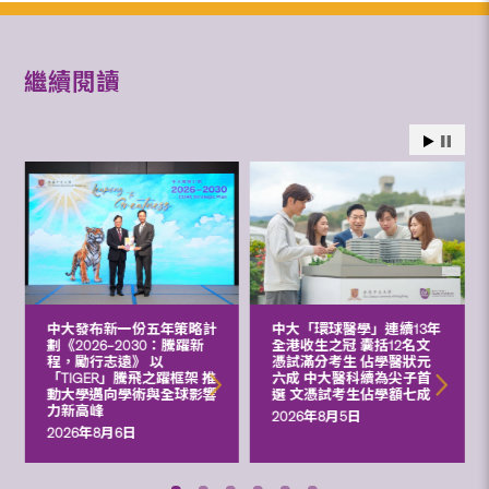
繼續閱讀
中大發布新一份五年策略計
中大「環球醫學」連續13年
劃《2026‒2030：騰躍新
全港收生之冠 囊括12名文
程，勵行志遠》 以
憑試滿分考生 佔學醫狀元
「TIGER」騰飛之躍框架 推
六成 中大醫科續為尖子首
動大學邁向學術與全球影響
選 文憑試考生佔學額七成
力新高峰
2026年8月5日
2026年8月6日