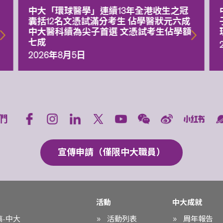
中大「環球醫學」連續13年全港收生之冠
囊括12名文憑試滿分考生 佔學醫狀元六成
中大醫科續為尖子首選 文憑試考生佔學額
七成
2026年8月5日
們
宣傳申請（僅限中大職員）
活動
中大成就
稿-中大
活動列表
周年報告