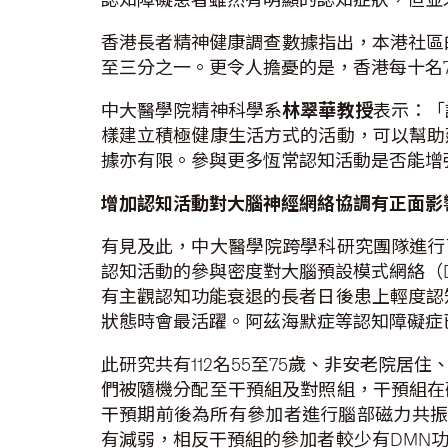
香港長者精神健康調查數據指出，本港社區的
至三分之一。更令人擔憂的是，香港每十名
中大醫學院精神科學系
林翠華教授
表示：「
樣建立積極健康生活方式的活動，可以幫助
據亦有限。參與更多恆常認知活動是否能增
增加認知活動對
大腦神經網絡協調有正面影
有見及此，中大醫學院跨學科研究團隊進行
認知活動的參與密度對大腦預設模式網絡（Defa
有主觀認知功能衰退的長者日後患上輕度認
狀態時會最活躍。阿茲海默症等認知障礙症
此研究共有112名55至75歲、非安老院
們被隨機分配至干預組及對照組，干預組在
干預期前後為所有參加者進行腦部磁力共振
有減弱，相反干預組的參加者較少有DMN