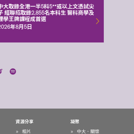
中大取錄全港一半5科5**或以上文憑試尖
中大委
子 經聯招取錄2,855名本科生 醫科商學及
理副校
理學王牌課程成首選
2026年
2026年8月5日
資源分享
凝聚
相片
中大．關懷