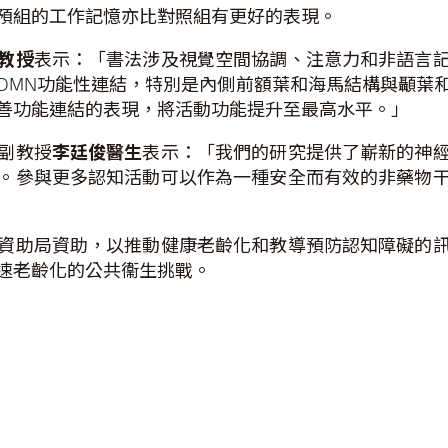
預組的工作記憶亦比對照組有更好的表現。
教授
表示：「書法涉及視覺空間協調、注意力和非語言
DMN功能性連結，特別是內側前額葉和海馬結構與顳葉
善功能連結的表現，將活動功能提升至最高水平。」
副教授
李廷俊醫生
表示：「我們的研究提供了嶄新的神
。參與更多認知活動可以作為一種安全而有效的非藥物
資助局資助，以推動健康老齡化和教導預防認知障礙的
速老齡化的公共衞生挑戰。