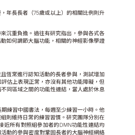
礙，年長長者（75歲或以上）的相關比例則升
帶來沉重負擔。過往有研究指出，參與各式各
活動如何調節大腦功能，相關的神經影像學證
並且恆常進行認知活動的長者參與，測試增加
臨床的認知評估上表現正常，亦沒有其他功能障礙，但
腦不同區域之間的功能性連結，當人處於休息
均長期練習中國書法，每週至少練習一小時。他
照組則維持日常的練習習慣。研究團隊分別在
接近所有對照組參加者的DMN功能性連結均
知活動的參與密度對鞏固長者的大腦神經網絡