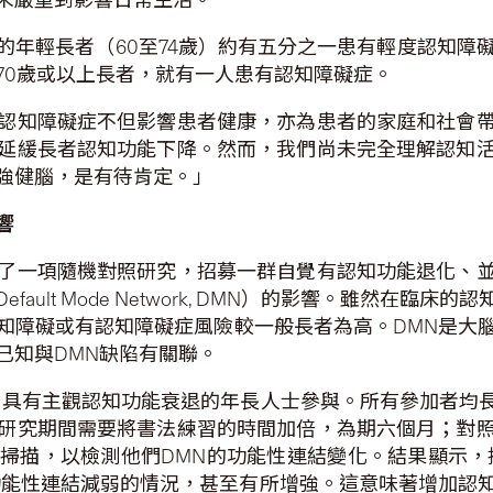
年輕長者（60至74歲）約有五分之一患有輕度認知障
70歲或以上長者，就有一人患有認知障礙症。
認知障礙症不但影響患者健康，亦為患者的家庭和社會
延緩長者認知功能下降。然而，我們尚未完全理解認知
強健腦，是有待肯定。」
響
了一項隨機對照研究，招募一群自覺有認知功能退化、
ult Mode Network, DMN）的影響。雖然在
知障礙或有認知障礙症風險較一般長者為高。DMN是大
已知與DMN缺陷有關聯。
居住、具有主觀認知功能衰退的年長人士參與。所有參加者
研究期間需要將書法練習的時間加倍，為期六個月；對
掃描，以檢測他們DMN的功能性連結變化。結果顯示，
功能性連結減弱的情況，甚至有所增強。這意味著增加認