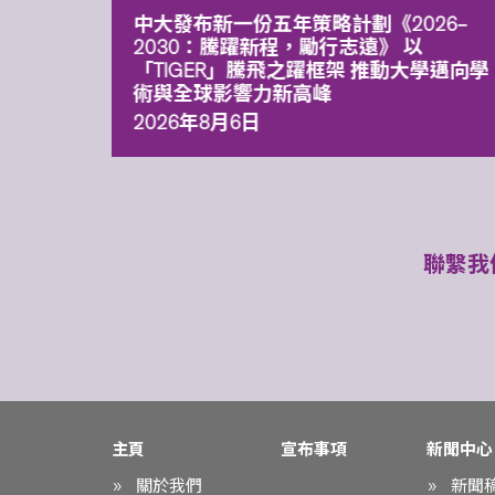
能力 有
中大發布新一份五年策略計劃《2026‒
污染
2030：騰躍新程，勵行志遠》 以
「TIGER」騰飛之躍框架 推動大學邁向學
術與全球影響力新高峰
2026年8月6日
聯繫我
主頁
宣布事項
新聞中心
關於我們
新聞