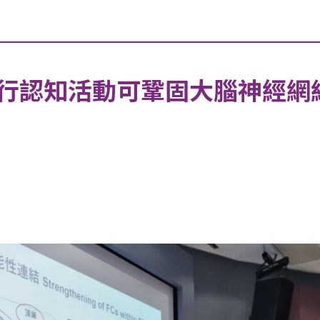
行認知活動可鞏固大腦神經網