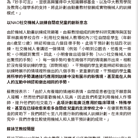
為『妙手可言』，並很高興獲得中大知識轉移基金、以及中大教育學院
及教育心理學系的支持，將此計劃由動畫教材發展成實物機械人的訓練
模式。」
以
NAO
社交機械人訓練自閉症兒童的創新意念
由於機械人動畫訓練成效顯著，由蘇教授組成的跨學科研究團隊與匡智
翠林晨崗學校合作，利用社交機械人教導校內27位自閉症學生（年齡
由6歲至12歲）辨認和做出八個目標手勢。此項干預計劃包括四次訓
練，社交機械人會講述一個情境（例如「小明到公園去，他看見一條
蛇。小明感到驚慌。因此，小明會做出這個手勢［NAO社交機械人做
出驚慌的手勢］。）每一個手勢均會在兩個不同的情境展示出來。相較
於沒有接受訓練的學生（即對照組），干預組的學生更能辨認和做出在
訓練時展示的情境裡所做出的八個手勢。更重要的是，干預組的學生
能
將所學的手勢溝通技巧應用到訓練中沒有展示的新情境，甚至能在人與
人的互動中辨認和做出相同的手勢。
蘇教授表示：「由於人有複雜的情緒和表情，自閉症患者往往不願意與
人接觸，然而他們卻喜歡機械人玩具，因此我們希望利用機械人作導
師，提升他們的社交能力。
此項計劃能廣泛應用於臨床環境、特殊學
校，甚至在已接收愈來愈多自閉症兒童的主流學校之中。
在優質教育基
金的資助下，我們將於七至八月進行新的機械人訓練計劃。在未來的研
究中，我們亦會比較使用機械人和人類干預計劃的成效。」
蘇詠芝教授簡歷