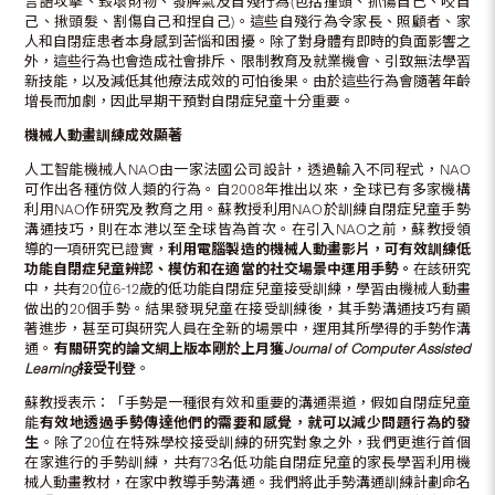
言語攻擊、毀壞財物、發脾氣及自殘行為(包括撞頭、抓傷自己、咬自
己、揪頭髮、割傷自己和捏自己)。這些自殘行為令家長、照顧者、家
人和自閉症患者本身感到苦惱和困擾。除了對身體有即時的負面影響之
外，這些行為也會造成社會排斥、限制教育及就業機會、引致無法學習
新技能，以及減低其他療法成效的可怕後果。由於這些行為會隨著年齡
增長而加劇，因此早期干預對自閉症兒童十分重要。
機械人動畫訓練成效顯著
人工智能機械人NAO由一家法國公司設計，透過輸入不同程式，NAO
可作出各種仿傚人類的行為。自2008年推出以來，全球已有多家機構
利用NAO作研究及教育之用。蘇教授利用NAO於訓練自閉症兒童手勢
溝通技巧，則在本港以至全球皆為首次。在引入NAO之前，蘇教授領
導的一項研究已證實，
利用電腦製造的機械人動畫影片，可有效訓練低
功能自閉症兒童辨認、模仿和在適當的社交場景中運用手勢。
在該研究
中，共有20位6-12歲的低功能自閉症兒童接受訓練，學習由機械人動畫
做出的20個手勢。結果發現兒童在接受訓練後，其手勢溝通技巧有顯
著進步，甚至可與研究人員在全新的場景中，運用其所學得的手勢作溝
通。
有關研究的論文網上版本剛於上月獲
Journal of Computer Assisted
Learning
接受刊登
。
蘇教授表示：「手勢是一種很有效和重要的溝通渠道，假如自閉症兒童
能
有效地透過手勢傳達他們的需要和感覺，就可以減少問題行為的發
生
。除了20位在特殊學校接受訓練的研究對象之外，我們更進行首個
在家進行的手勢訓練，共有73名低功能自閉症兒童的家長學習利用機
械人動畫教材，在家中教導手勢溝通。我們將此手勢溝通訓練計劃命名