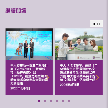
繼續閱讀
中大發布新一份五年策略計
中大「環球醫學」連續13年
劃《2026‒2030：騰躍新
全港收生之冠 囊括12名文
程，勵行志遠》 以
憑試滿分考生 佔學醫狀元
「TIGER」騰飛之躍框架 推
六成 中大醫科續為尖子首
動大學邁向學術與全球影響
選 文憑試考生佔學額七成
力新高峰
2026年8月5日
2026年8月6日