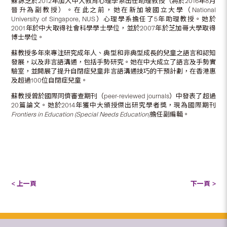
蘇詠芝於2012年加入中大教育心理學系出任助理教授（將於2016年8月
晉升為副教授）。在此之前，她在新加坡國立大學（National
University of Singapore, NUS）心理學系擔任了5年助理教授。她於
2001年於中大取得社會科學學士學位，並於2007年於芝加哥大學取得
博士學位。
蘇教授多年來專注研究成年人、典型和非典型成長的兒童之語言和認知
發展，以及非言語溝通，包括手勢研究。她在中大成立了語言及手勢實
驗室，並開展了提升自閉症兒童非言語溝通技巧的干預計劃，在香港惠
及超過100位自閉症兒童。
蘇教授曾於國際同儕審查期刊（peer-reviewed journals）中發表了超過
20篇論文。她於2014年獲中大頒授傑出研究學者獎，現為國際期刊
Frontiers in Education (Special Needs Education)
擔任副編輯。
< 上一頁
下一頁 >