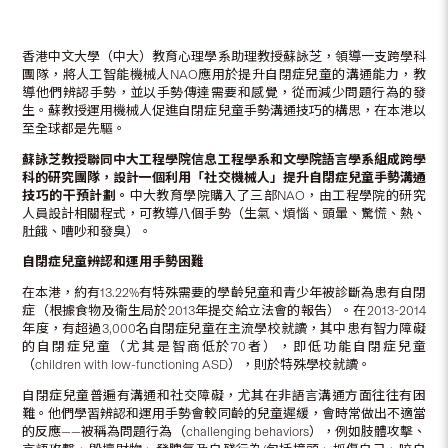
香港中文大學（中大）教育心理學系助理教授蘇詠芝，領導一支跨學科
團隊，將人工智能機械人NAO應用於提升自閉症兒童的溝通能力，教
導他們辨認手勢，並以手勢傳達需要和感覺，從而減少問題行為的發
生。蘇教授運用機械人促進自閉症兒童手勢溝通技巧的構思，在本港以
至全球都是先驅。
蘇詠芝教授聯同中大工程學院信息工程學系和文學院語言學系組成跨學
科的研究團隊，設計一個利用「社交機械人」提升自閉症兒童手勢溝通
技巧的干預計劃。
中大教育學院購入了三部NAO，由工程學院的研究
人員設計相關程式，可教導八個手勢（生氣、煩惱、頭暈、驚慌、熱、
肚餓、嘈吵和發臭）。
自閉症兒童辨認和運用手勢困難
在本港，約有13.22%有特殊需要的學齡兒童和青少年被診斷為患有自閉
症（根據食物及衞生局於2013年提交給立法會的報告）。在2013-2014
年度，有超過3,000名自閉症兒童在主流學校就讀，其中患有智力障礙
的自閉症兒童（尤其是智商低於70者），即低功能自閉症兒童
（children with low-functioning ASD），則於特殊學校就讀。
自閉症兒童普遍有溝通和社交障礙，尤其在非語言溝通方面往往有困
難。他們學習辨認和運用手勢會較同齡的兒童遲緩，會時常做出不適當
的反應——被稱為問題行為（challenging behaviors），例如肢體攻擊、