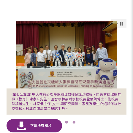
(左七至左四) 中大教育心理學系助理教授蘇詠芝教授、匡智會助理總幹
事（教育）陳家立先生、匡智翠林晨崗學校校長霍俊榮博士、副校長
陳鎮雄先生、林家儀主任 (左一)與研究團隊、家長及學生介紹如何以社
交機械人教導自閉症學生辨認手勢。