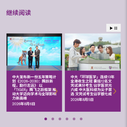
继续阅读
中大发布新一份五年策略计
中大「环球医学」连续13年
划《2026‒2030：腾跃新
全港收生之冠 囊括12名文
程，励行志远》 以
凭试满分考生 佔学医状元
「TIGER」腾飞之跃框架 推
六成 中大医科续为尖子首
动大学迈向学术与全球影响
选 文凭试考生佔学额七成
力新高峰
2026年8月5日
2026年8月6日