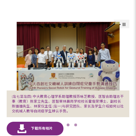
(左七至左四) 中大教育心理学系助理教授苏咏芝教授、匡智会助理总干
事（教育）陈家立先生、匡智翠林晨岗学校校长霍俊荣博士、副校长
陈镇雄先生、林家仪主任 (左一)与研究团队、家长及学生介绍如何以社
交机械人教导自闭症学生辨认手势。