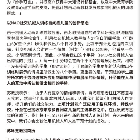
为『妙手可言』，并很高兴获得中大知识转移基金、以及中大教育学院
及教育心理学系的支持，将此计划由动画教材发展成实物机械人的训练
模式。」
以
NAO
社交机械人训练自闭症儿童的创新意念
由于机械人动画训练成效显著，由苏教授组成的跨学科研究团队与匡智
翠林晨岗学校合作，利用社交机械人教导校内27位自闭症学生（年龄
由6岁至12岁）辨认和做出八个目标手势。此项干预计划包括四次训
练，社交机械人会讲述一个情境（例如「小明到公园去，他看见一条
蛇。小明感到惊慌。因此，小明会做出这个手势［NAO社交机械人做
出惊慌的手势］。）每一个手势均会在两个不同的情境展示出来。相较
于没有接受训练的学生（即对照组），干预组的学生更能辨认和做出在
训练时展示的情境里所做出的八个手势。更重要的是，干预组的学生
能
将所学的手势沟通技巧应用到训练中没有展示的新情境，什至能在人与
人的互动中辨认和做出相同的手势。
苏教授表示：「由于人有复杂的情绪和表情，自闭症患者往往不愿意与
人接触，然而他们却喜欢机械人玩具，因此我们希望利用机械人作导
师，提升他们的社交能力。
此项计划能广泛应用于临床环境、特殊学
校，什至在已接收愈来愈多自闭症儿童的主流学校之中。
在优质教育基
金的资助下，我们将于七至八月进行新的机械人训练计划。在未来的研
究中，我们亦会比较使用机械人和人类干预计划的成效。」
苏咏芝教授简历