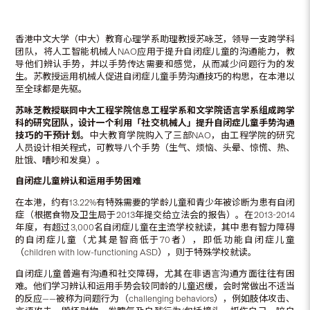
香港中文大学（中大）教育心理学系助理教授苏咏芝，领导一支跨学科
团队，将人工智能机械人NAO应用于提升自闭症儿童的沟通能力，教
导他们辨认手势，并以手势传达需要和感觉，从而减少问题行为的发
生。苏教授运用机械人促进自闭症儿童手势沟通技巧的构思，在本港以
至全球都是先驱。
苏咏芝教授联同中大工程学院信息工程学系和文学院语言学系组成跨学
科的研究团队，设计一个利用「社交机械人」提升自闭症儿童手势沟通
技巧的干预计划。
中大教育学院购入了三部NAO，由工程学院的研究
人员设计相关程式，可教导八个手势（生气、烦恼、头晕、惊慌、热、
肚饿、嘈吵和发臭）。
自闭症儿童辨认和运用手势困难
在本港，约有13.22%有特殊需要的学龄儿童和青少年被诊断为患有自闭
症（根据食物及卫生局于2013年提交给立法会的报告）。在2013-2014
年度，有超过3,000名自闭症儿童在主流学校就读，其中患有智力障碍
的自闭症儿童（尤其是智商低于70者），即低功能自闭症儿童
（children with low-functioning ASD），则于特殊学校就读。
自闭症儿童普遍有沟通和社交障碍，尤其在非语言沟通方面往往有困
难。他们学习辨认和运用手势会较同龄的儿童迟缓，会时常做出不适当
的反应——被称为问题行为（challenging behaviors），例如肢体攻击、