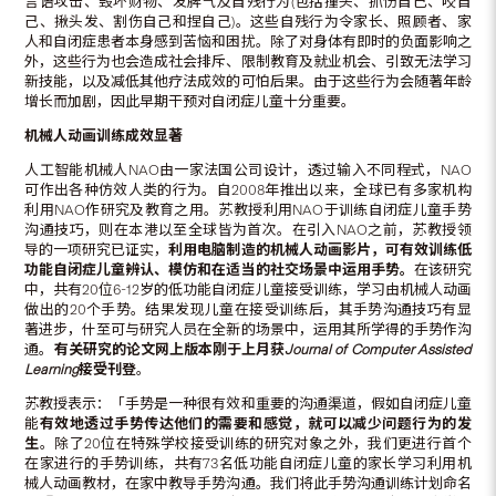
言语攻击、毁坏财物、发脾气及自残行为(包括撞头、抓伤自己、咬自
己、揪头发、割伤自己和捏自己)。这些自残行为令家长、照顾者、家
人和自闭症患者本身感到苦恼和困扰。除了对身体有即时的负面影响之
外，这些行为也会造成社会排斥、限制教育及就业机会、引致无法学习
新技能，以及减低其他疗法成效的可怕后果。由于这些行为会随著年龄
增长而加剧，因此早期干预对自闭症儿童十分重要。
机械人动画训练成效显著
人工智能机械人NAO由一家法国公司设计，透过输入不同程式，NAO
可作出各种仿效人类的行为。自2008年推出以来，全球已有多家机构
利用NAO作研究及教育之用。苏教授利用NAO于训练自闭症儿童手势
沟通技巧，则在本港以至全球皆为首次。在引入NAO之前，苏教授领
导的一项研究已证实，
利用电脑制造的机械人动画影片，可有效训练低
功能自闭症儿童辨认、模仿和在适当的社交场景中运用手势。
在该研究
中，共有20位6-12岁的低功能自闭症儿童接受训练，学习由机械人动画
做出的20个手势。结果发现儿童在接受训练后，其手势沟通技巧有显
著进步，什至可与研究人员在全新的场景中，运用其所学得的手势作沟
通。
有关研究的论文网上版本刚于上月获
Journal of Computer Assisted
Learning
接受刊登
。
苏教授表示：「手势是一种很有效和重要的沟通渠道，假如自闭症儿童
能
有效地透过手势传达他们的需要和感觉，就可以减少问题行为的发
生
。除了20位在特殊学校接受训练的研究对象之外，我们更进行首个
在家进行的手势训练，共有73名低功能自闭症儿童的家长学习利用机
械人动画教材，在家中教导手势沟通。我们将此手势沟通训练计划命名