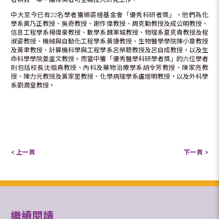
中大至今已有22名學者獲頒裘槎基金會「優秀科研者獎」，他們為化
學系黃乃正教授、吳奇教授、謝作偉教授、周克勳教授及成公明教授、
信息工程學系楊偉豪教授、數學系魏軍城教授、物理系夏克青教授及程
淑姿教授、機械與自動化工程學系黃捷教授、生物醫學學院陳小章教授
及黃聿教授、計算機科學與工程學系呂榮聰教授及呂自成教授，以及生
命科學學院姜里文教授。而當中獲「優秀醫學科研學者獎」的六位學者
則包括校長沈祖堯教授、內科及藥物治療學系胡令芳教授、陳家亮教
授、陳力元教授及黃家星教授、化學病理學系盧煜明教授，以及外科學
系劉潤皇教授。
< 上一頁
下一頁 >
繼續閱讀