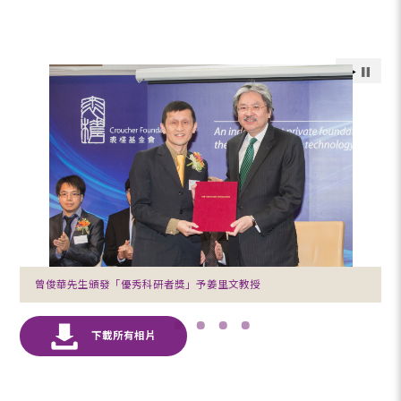
曾俊華先生頒發「優秀科研者獎」予姜里文教授