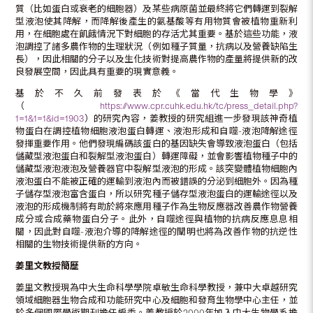
質（比如蛋白或衰老的細胞器）及某些病原菌並最終將它們轉運到裂解
型液泡使其降解，而降解後產生的氨基酸等有用物質會被植物重新利
用，在細胞處在飢餓情況下對細胞的存活尤其重要。基於這些功能，液
泡調控了諸多農作物的生理狀況（例如種子質量，抗病以及營養缺陷生
長），因此相關的分子以及生化技術對提高農作物的產量將提供新的改
良發展空間，因此具有重要的現實意義。
基於不久前發表於《當代生物學》
（
https://www.cpr.cuhk.edu.hk/tc/press_detail.php?
1=1&1=1&id=1903
）的研究內容，姜教授的研究組進一步發現該神奇植
物蛋白在調控植物細胞液泡蛋白轉運、液泡形成和自噬-液泡降解途徑
發揮重要作用。他們發現編碼該蛋白的基因缺失會導致液泡蛋白（包括
儲藏型液泡蛋白和裂解型液泡蛋白）轉運障礙，並會影響植物種子中的
儲藏型液泡液泡及營養器官中裂解型液泡的形成。該突變體植物細胞內
液泡蛋白不能被正確的運輸到液泡內而被錯誤的分泌到細胞外。因為種
子儲存型液泡富含蛋白，所以研究種子儲存型液泡蛋白的運輸途徑以及
液泡的形成機制將有助於將來應用種子作為生物反應器改善農作物營養
成分或合成藥物蛋白分子。此外，自噬途徑與植物的抗病反應息息相
關，因此對自噬-液泡介導的降解途徑的闡明也將為改善作物的抗逆性
相關的生物技術提供新的方向。
姜里文教授簡歷
姜里文教授現為中大生命科學學院卓敏生命科學教授，兼中大卓越研究
領域細胞器生物合成和功能研究中心及細胞和發育生物學中心主任，並
於多個國際學術期刊擔任編委。姜教授於2000年加入中大生物學系擔