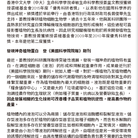
香港中文大學（中大）生命科學學院卓敏生命科學教授姜里文教授獲頒
授裘槎基金會2015年度「優秀科研者獎」，以表彰他在國際科學界的
傑出成就，頒獎禮於早前舉行，由香港特別行政區財政司長曾俊華先生
主持。姜教授專研植物細胞生物學，過去十五年來，他與其科研團隊一
直熱衷於研究蛋白質傳輸機理及細胞器的生物形成機制，這些過程可直
接影響植物的生長及抗病性，因此研究相關機理有助於將來開發植物生
物技術。姜教授曾獲頒授裘槎基金會2009年至2010年度優秀科研者
獎，本年是他第二度獲獎。
發現神奇植物蛋白 登《美國科學院院報》期刊
最近，姜教授的科研團隊取得突破性進展，發現一種神奇的植物特有蛋
白，在調控細胞器（液泡）的形成和降解起重要作用，成果最近刊於
《美國科學院院報》期刊。就如人體一樣，對於一棵植物乃至植物體內
的一個細胞來說，營養的儲存和代謝廢物的及時清理和回收對其生命的
維繫至關重要。作為植物細胞內最大的細胞器，液泡既是植物重要的
「糧食儲存中心」，又是最大的「垃圾處理中心」。基於這些功能，液
泡調控農作物的生理狀況（例如種子質量，抗病以及營養缺陷生長），
因此發展相關的生化技術可改善種子品質和植物抗逆性，提高農作物的
產量。
植物體內的液泡可以分為兩類：儲存型液泡和溶酶體和裂解型液泡。儲
存型液泡多存在於植物的儲存型器官比如種子細胞內，而含有水解酶的
裂解型液泡多存在於營養型器官比如根和葉細胞內。正常情況，細胞內
主要是由小泡介導液泡的降解途徑。此外，自噬途徑是另一條受環境脅
迫誘導的降解途徑，由具有雙膜結構的自噬體負責包裹不需要的生物物