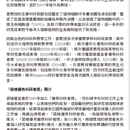
任助理教授，並於2007年晉升為教授。
姜教授的主要科研貢獻包括鑒定了植物細胞中多囊泡體為液泡前體、鑒
定了反面高爾基體網狀結構為早期內涵體，以及發掘了植物細胞中的一
類全新細胞器「EXPO」及其介導的非傳統蛋白分泌途徑。這一系列的
研究成果對今後深入理解植物的生長機制提供了新思路。
因其出色的科研和教學工作，姜教授多次榮獲教學和科研成果獎，其中
包括中大理學院模範教學獎（2008年），兩次獲中大優秀科研成果獎
（2006-2007年度和2009-2010年度），兩次獲國家教育部高等學校科
學研究優秀成果獎（2009年和2013年），兩次獲裘槎基金會優秀科研
者獎（2009-2010年度和2015年），中大理學院傑出學人（2013年）及
中大卓敏生命科學教授席（2014年）。在姜教授實驗室畢業的學生也
多次榮獲各類殊榮，包括兩次中大青年學者論文獎，四次研究生最佳研
究成績獎，兩次Keystone研討會獎學金及兩次國際人類前沿科學項目獎
金。
「裘槎優秀科研者獎」簡介
裘槎基金會於1997年設立「優秀科研者獎」，特別頒予在科研工作上有
卓越表現的學者，以表揚他們的成就，並鼓勵他們在其研究領域取得更
理想的成績。該獎項經過多位國際權威科學家嚴格評審各候選人的科研
工作後，再選出得獎者。「裘槎優秀科研者獎」，每個獎項為港幣90
萬元，「裘槎優秀醫學科研者獎」為100萬元，兩個獎項的得獎者另外
獲個人研究補助金港幣6萬元，其所屬大學可獲資助另聘講師代替得獎
者執教一年，讓得獎者可全職投入研究工作。