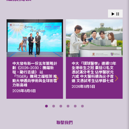
中大發布新一份五年策略計
中大「環球醫學」連續13年
劃《2026‒2030：騰躍新
全港收生之冠 囊括12名文
程，勵行志遠》 以
憑試滿分考生 佔學醫狀元
「TIGER」騰飛之躍框架 推
六成 中大醫科續為尖子首
動大學邁向學術與全球影響
選 文憑試考生佔學額七成
力新高峰
2026年8月5日
2026年8月6日
聯繫我們