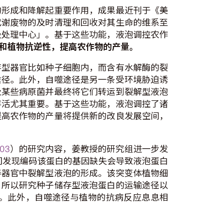
的形成和降解起重要作用，成果最近刊于《美
代谢废物的及时清理和回收对其生命的维系至
圾处理中心」。基于这些功能，液泡调控农作
和植物抗逆性，提高农作物的产量。
存型器官比如种子细胞内，而含有水解酶的裂
途径。此外，自噬途径是另一条受环境胁迫诱
及某些病原菌并最终将它们转运到裂解型液泡
存活尤其重要。基于这些功能，液泡调控了诸
提高农作物的产量将提供新的改良发展空间，
903
）的研究内容，姜教授的研究组进一步发
们发现编码该蛋白的基因缺失会导致液泡蛋白
养器官中裂解型液泡的形成。该突变体植物细
，所以研究种子储存型液泡蛋白的运输途径以
。此外，自噬途径与植物的抗病反应息息相
。