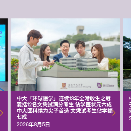
中大「环球医学」连续13年全港收生之冠
囊括12名文凭试满分考生 佔学医状元六成
中大医科续为尖子首选 文凭试考生佔学额
七成
2026年8月5日