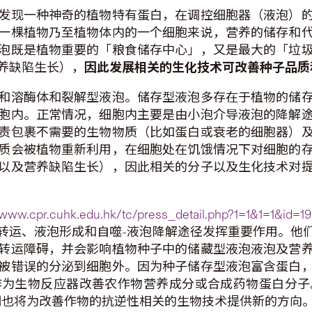
发现一种神奇的植物特有蛋白，在调控细胞器（液泡）
一棵植物乃至植物体内的一个细胞来说，营养的储存和
泡既是植物重要的「粮食储存中心」，又是最大的「垃
养缺陷生长），
因此发展相关的生化技术可改善种子品质
和溶酶体和裂解型液泡。储存型液泡多存在于植物的储
胞内。正常情况，细胞内主要是由小泡介导液泡的降解
责包裹不需要的生物物质（比如蛋白或衰老的细胞器）
质会被植物重新利用，在细胞处在饥饿情况下对细胞的
以及营养缺陷生长），因此相关的分子以及生化技术对
//www.cpr.cuhk.edu.hk/tc/press_detail.php?1=1&1=1&id=1
转运、液泡形成和自噬-液泡降解途径发挥重要作用。他
转运障碍，并会影响植物种子中的储藏型液泡液泡及营
被错误的分泌到细胞外。因为种子储存型液泡富含蛋白
作为生物反应器改善农作物营养成分或合成药物蛋白分子
明也将为改善作物的抗逆性相关的生物技术提供新的方向