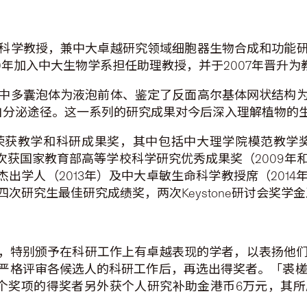
科学教授，兼中大卓越研究领域细胞器生物合成和功能
0年加入中大生物学系担任助理教授，并于2007年晋升为
中多囊泡体为液泡前体、鉴定了反面高尔基体网状结构
蛋白分泌途径。这一系列的研究成果对今后深入理解植物的
获教学和科研成果奖，其中包括中大理学院模范教学奖
年度），两次获国家教育部高等学校科学研究优秀成果奖（2009
理学院杰出学人（2013年）及中大卓敏生命科学教授席（2
次研究生最佳研究成绩奖，两次Keystone研讨会奖学
奖」，特别颁予在科研工作上有卓越表现的学者，以表扬他
严格评审各候选人的科研工作后，再选出得奖者。「裘槎
两个奖项的得奖者另外获个人研究补助金港币6万元，其