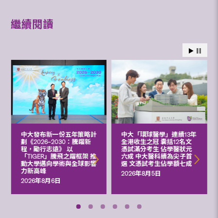
繼續閱讀
中大發布新一份五年策略計
中大「環球醫學」連續13年
劃《2026‒2030：騰躍新
全港收生之冠 囊括12名文
程，勵行志遠》 以
憑試滿分考生 佔學醫狀元
「TIGER」騰飛之躍框架 推
六成 中大醫科續為尖子首
動大學邁向學術與全球影響
選 文憑試考生佔學額七成
力新高峰
2026年8月5日
2026年8月6日