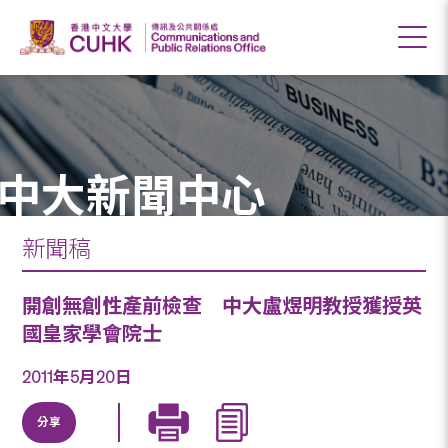
中大新聞中心
新聞稿
開創無創性產前檢查 中大盧煜明教授獲授英
國皇家學會院士
2011年5月20日
分享