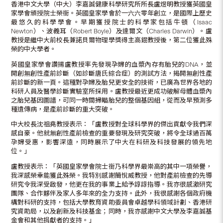
香港中文大學（中大）李嘉誠健康科學研究所所長盧煜明教授獲英國皇
家學會頒授院士榮銜。英國皇家學會於一六六零年創立，是國際上歷史
最悠久的科學學會。早期獲授院士的科學家包括牛頓（Isaac
Newton）、波義耳（Robert Boyle）及達爾文（Charles Darwin）。盧
教授是繼中大前校長兼諾貝爾物理學獎得主高錕教授後，第二位獲此殊
榮的中大學者。
英國皇家學會讚揚盧教授率先發現孕婦的血漿內存有胎兒的DNA，並
開創無創性產前診斷（如診斷唐氏綜合症）的測試方法，揭開無創性產
前診斷的新一頁。這種對孕婦及胎兒更安全的技術，已廣為世界各地的
科研人員及醫學診斷實驗室所採用。盧教授最近更成功破解母體血漿內
之胎兒基因圖譜，可同一時間掃瞄胎兒的整個基因組，從而及早預測多
種遺傳病，是產前診斷的重大突破。
中大校長沈祖堯教授表示：「盧教授對全球科學界的傑出貢獻令我們深
感自豪。他就無創性產前檢查的重要發現及研究突破，將令全球過百萬
孕婦受惠，影響深遠，同時展示了中大在科研及科技發展的領先地
位。」
盧教授表示：「英國皇家學會院士銜乃科學界最崇高的其中一項榮譽，
我深感榮幸能獲此殊榮。我特別感謝簡悅威教授，他對產前檢查的先導
研究令我深受啟發，他更在我的事業上給予諄諄指導。我亦很感激研究
團隊、合作夥伴及家人多年來的全力支持。此外，我很感謝各個政府機
構對科研的支持，包括大學教育資助委員會卓越學科領域計劃、香港研
究資助局，以及創新及科技基金；同時，我亦感謝中文大學及李嘉誠基
金會和其他捐獻者的支持。」