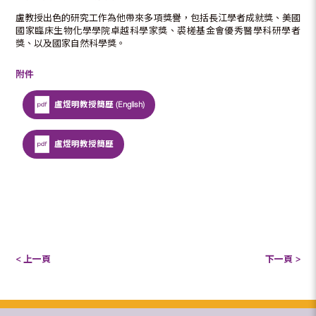
盧教授出色的研究工作為他帶來多項獎譽，包括長江學者成就獎、美國
國家臨床生物化學學院卓越科學家獎、裘槎基金會優秀醫學科研學者
獎、以及國家自然科學獎。
附件
盧煜明教授簡歷 (English)
盧煜明教授簡歷
< 上一頁
下一頁 >