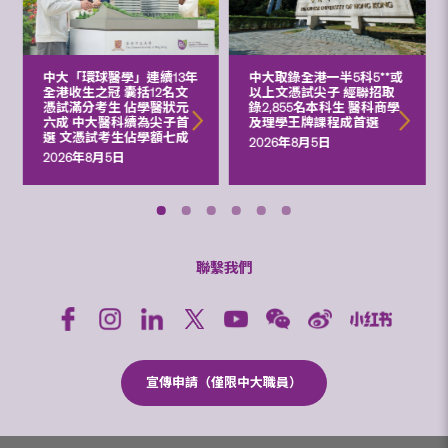
中大「環球醫學」連續13年
中大取錄全港一半5科5**或
全港收生之冠 囊括12名文
以上文憑試尖子 經聯招取
憑試滿分考生 佔學醫狀元
錄2,855名本科生 醫科商學
六成 中大醫科續為尖子首
及理學王牌課程成首選
選 文憑試考生佔學額七成
2026年8月5日
2026年8月5日
聯繫我們
宣傳申請（僅限中大職員）