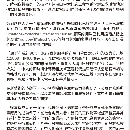
即時視像轉碼器」的技術。這項由中大訊息工程學系李耀斌教授和他的
研究隊伍發明的技術，可讓流動電話用戶於任何時間及地點收看互聯網
上的多媒體資訊。
公司創辦人之一李耀斌教授指流動互聯網時代已經開始。「我們已經成
功在香港應用有關技術，運作亦已非常成熟及穩定。自七月起，
Smartone-Vodafone “Internet on Mobile” 服務的用戶已利用這種技術上
網瀏覽YouTube和Yahoo! Video等熱門網站的多媒體內容。現在正是我
們開拓全球市場的最佳時機。」
「最近有統計顯示，3G互聯網服務的市場可望由2007年的62億美元增
至2009年的150億美元。流動電訊服務供應商若利用網上多媒體內容來
提供豐富而多層次的增值服務，將會大大增加他們的ARPU（每戶平均
收入）。中大的即時視像轉碼器技術正是我們進軍這個快速增長市場的
策略性利器。」另一創辦人及行政總裁葉偉寧先生說。葉偉寧在電訊界
具多年經驗，亦是中大電子工程學系校友。
在新技術的帶動下，不少李教授的學生亦致力參與研究，發展這系統所
支援的多媒體格式，以及流動電話和掌上電腦等硬件。當中更有同學有
興趣加入新公司協助研究。
「很高興成立另一所衍生科技公司，這亦是大學研究成果轉移為實際商
業應用的成功例子。從社會角度來看，我們的工作對區域經濟發展非常
有利；對學生來說，他們在畢業前已得到將夢想化為真實產品的機會。
通過這些衍生公司，同學可發揮熱誠及天馬行空的想像力，創發對社會
有深遠影響的產品。」中大創新科技中心主任黃錦輝教授說。該中心一