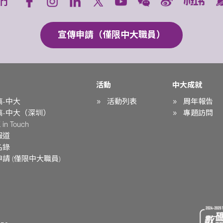
們
宣傳申請（僅限中大職員）
活動
中大成就
稿-中大
活動列表
周年報告
稿-中大（深圳）
專題訪問
in Touch
報道
名錄
請 (僅限中大職員)