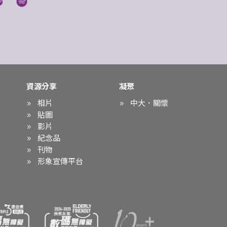
資源分享
凝聚
相片
中大．關懷
貼圖
影片
紀念品
刊物
形象宣傳平台