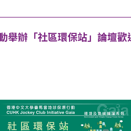
動舉辦「社區環保站」論壇歡