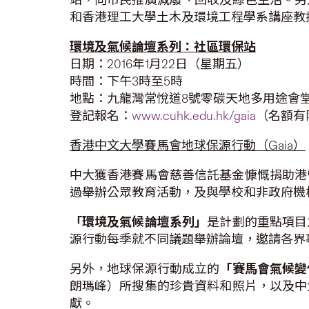
和香港理工大學土木及環境工程學系講座教
環境及氣候論壇系列：社區環保站
日期：2016年1月22日（星期五）
時間：下午3時至5時
地點：九龍灣常悅道8號零碳天地多用途會
登記報名：
www.cuhk.edu.hk/gaia
（名額有
香港中文大學賽馬會地球保源行動（
Gaia
）
中大獲香港賽馬會慈善信託基金慷慨捐助港
過舉辦公眾教育活動，及與學校和非政府機
「環境及氣候論壇系列」
是計劃的重點項目
源行動每季就不同議題舉辦論壇，邀請各界
另外，地球保源行動成立的
「賽馬會氣候變
朗瑪峰）所搜集的珍貴資料和照片，以及中
獻。