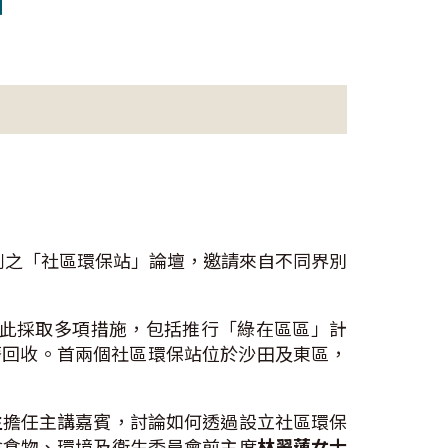
列之「社區環保站」論壇，邀請來自不同界別
為此採取多項措施，包括推行「綠在區區」計
廢回收。首兩個社區環保站位於沙田及東區，
生
擔任主講嘉賓，討論如何透過設立社區環保
會食物、環境及衞生委員會前主席
林翠蓮女士