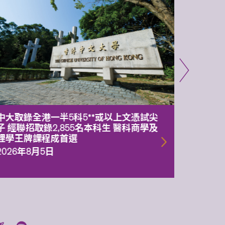
中大取錄全港一半5科5**或以上文憑試尖
中大委
子 經聯招取錄2,855名本科生 醫科商學及
理副校
理學王牌課程成首選
2026年
2026年8月5日