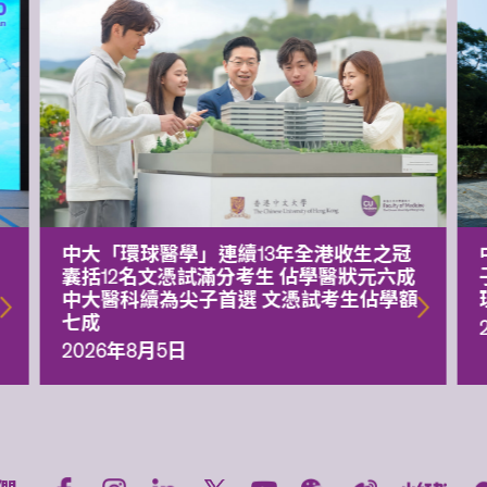
中大「環球醫學」連續13年全港收生之冠
囊括12名文憑試滿分考生 佔學醫狀元六成
中大醫科續為尖子首選 文憑試考生佔學額
七成
2026年8月5日