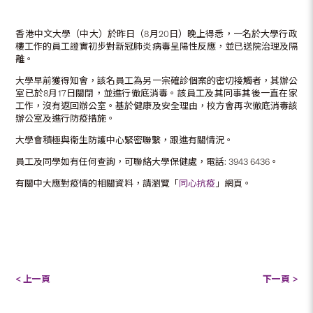
香港中文大學（中大）於昨日（8月20日）晚上得悉，一名於大學行政
樓工作的員工證實初步對新冠肺炎病毒呈陽性反應，並已送院治理及隔
離。
大學早前獲得知會，該名員工為另一宗確診個案的密切接觸者，其辦公
室已於8月17日關閉，並進行徹底消毒。該員工及其同事其後一直在家
工作，沒有返回辦公室。基於健康及安全理由，校方會再次徹底消毒該
辦公室及進行防疫措施。
大學會積極與衞生防護中心緊密聯繫，跟進有關情況。
員工及同學如有任何查詢，可聯絡大學保健處，電話: 3943 6436。
有關中大應對疫情的相關資料，請瀏覽「
同心抗疫
」網頁。
< 上一頁
下一頁 >