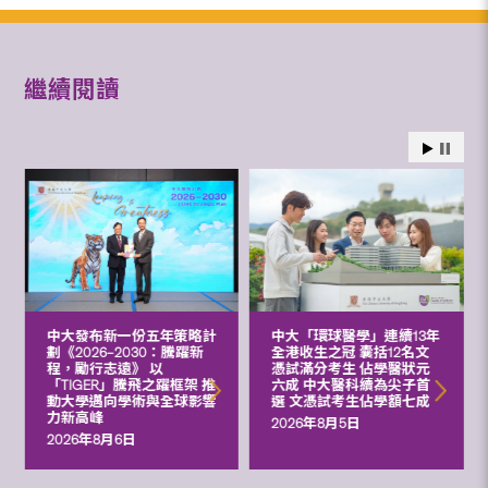
繼續閱讀
中大發布新一份五年策略計
中大「環球醫學」連續13年
劃《2026‒2030：騰躍新
全港收生之冠 囊括12名文
程，勵行志遠》 以
憑試滿分考生 佔學醫狀元
「TIGER」騰飛之躍框架 推
六成 中大醫科續為尖子首
動大學邁向學術與全球影響
選 文憑試考生佔學額七成
力新高峰
2026年8月5日
2026年8月6日