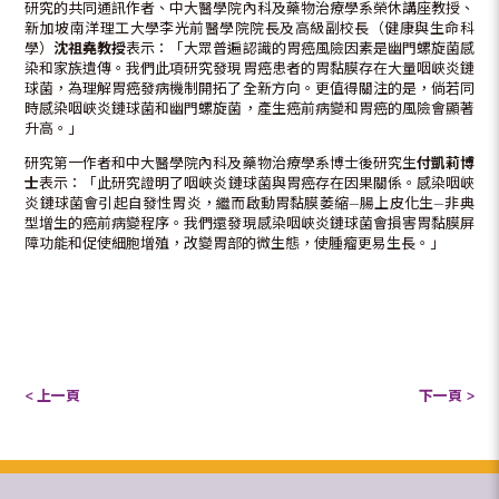
研究的共同通訊作者、中大醫學院內科及藥物治療學系榮休講座教授、
新加坡南洋理工大學李光前醫學院院長及高級副校長（健康與生命科
學）
沈祖堯教授
表示：「大眾普遍認識的胃癌風險因素是幽門螺旋菌感
染和家族遺傳。我們此項研究發現胃癌患者的胃黏膜存在大量咽峽炎鏈
球菌，為理解胃癌發病機制開拓了全新方向。更值得關注的是，倘若同
時感染咽峽炎鏈球菌和幽門螺旋菌，產生癌前病變和胃癌的風險會顯著
升高。」
研究第一作者和中大醫學院內科及藥物治療學系博士後研究生
付凱莉博
士
表示：「此研究證明了咽峽炎鏈球菌與胃癌存在因果關係。感染咽峽
炎鏈球菌會引起自發性胃炎，繼而啟動胃黏膜萎縮—腸上皮化生—非典
型增生的癌前病變程序。我們還發現感染咽峽炎鏈球菌會損害胃黏膜屏
障功能和促使細胞增殖，改變胃部的微生態，使腫瘤更易生長。」
< 上一頁
下一頁 >