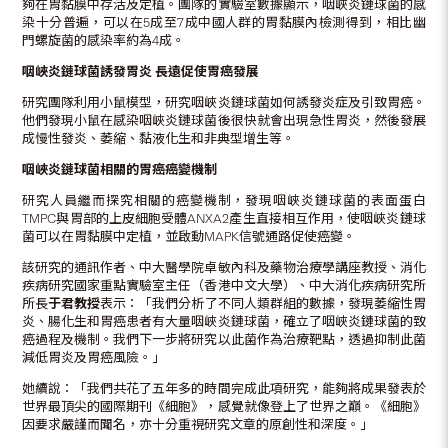
夠在胃黏膜中存活及定植。團隊的實驗室數據顯示，咽峽炎鏈球菌的感
染十分普遍，可以在5成至7成中國人群的胃黏膜內檢測得到，相比幽
門螺旋菌的感染率約為4成。
咽峽炎鏈球菌誘發胃炎
長遠促使胃癌發展
研究團隊利用小鼠模型，研究咽峽炎鏈球菌如何誘發炎症及引致胃癌。
他們發現小鼠在感染咽峽炎鏈球菌後很快就會出現急性胃炎，然後發展
成慢性發炎、萎縮、黏液化生和非典型增生等。
咽峽炎鏈球菌相關的胃癌癌變機制
研究人員繼而探究相關的癌變機制，發現咽峽炎鏈球菌的表面蛋白
TMPC與胃部的上皮細胞受體ANXA2產生直接相互作用，使咽峽炎鏈球
菌可以在胃黏膜中定植，並啟動MAPK信號通路促使癌變。
該研究的通訊作者、中大醫學院卓敏內科及藥物治療學講座教授、消化
疾病研究國家重點實驗室主任（香港中文大學）、中大消化疾病研究所
所長
于君教授
表示：「我們分析了不同人類群組的數據，發現萎縮性胃
炎、腸化生和胃癌患者有大量咽峽炎鏈球菌，確立了咽峽炎鏈球菌的致
癌過程及機制。我們下一步將研究以此菌作為治療靶點，透過抑制此菌
減低胃炎及胃癌風險。」
她續說：「我們共花了五年多的時間完成此項研究，能夠將成果發表於
世界最頂尖的國際期刊《細胞》，感覺就像登上了世界之巔。《細胞》
因要求嚴謹而聞名，亦十分重視研究文章的原創性和深度。」