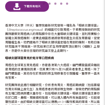
香港中文大學（中大）醫學院最新研究發現一種名為「咽峽炎鏈球菌」
（
Streptococcus anginosus
）的細菌可引致胃癌。于君教授與她的研究
團隊觀察到胃癌病人的胃黏膜中存在大量咽峽炎鏈球菌，並利用實驗小
鼠確立其致癌機制，證實此細菌透過誘發胃部產生炎症及胃萎縮，促使
胃腫瘤生長。他們還揭示了咽峽炎鏈球菌定植在胃部的機制，有助日後
研究臨床干預措施。研究結果已於生物學國際頂尖期刊《細胞》上發
表，亦是中大首份主理的研究論文登上此期刊。
咽峽炎鏈球菌常見於蛀牙等口腔疾病
胃癌在全球第五常見癌症，亦是香港第六大癌症。幽門螺旋菌感染雖說
是胃癌的主要風險因素，但其實只有1%至3%感染者會患上胃癌。除了
幽門螺旋菌，其他存在於胃部的微生物群會否引致腫瘤，醫學界一直未
有答案。
研究團隊就此進行相關研究，分析患有胃炎、胃癌前期病變（包括萎縮
性胃炎和腸上皮化生）及胃癌患者的胃部微生物群，發現他們的胃黏膜
有五種口腔病原體大量存在，包括咽峽炎鏈球菌。咽峽炎鏈球菌主要存
在於口腔、鼻咽、胃腸道和陰道，可以進入體內所有無菌部位，引起侵
襲性感染。由於咽峽炎鏈球菌可以適應pH 3-5酸性較高的環境，所以能