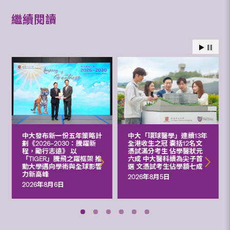
繼續閱讀
中大發布新一份五年策略計
中大「環球醫學」連續13年
劃《2026‒2030：騰躍新
全港收生之冠 囊括12名文
程，勵行志遠》 以
憑試滿分考生 佔學醫狀元
「TIGER」騰飛之躍框架 推
六成 中大醫科續為尖子首
動大學邁向學術與全球影響
選 文憑試考生佔學額七成
力新高峰
2026年8月5日
2026年8月6日