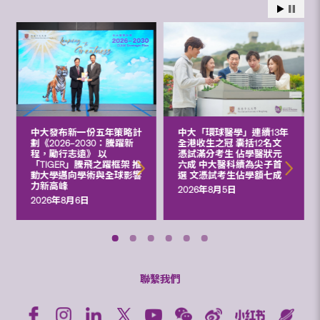
中大發布新一份五年策略計
中大「環球醫學」連續13年
劃《2026‒2030：騰躍新
全港收生之冠 囊括12名文
程，勵行志遠》 以
憑試滿分考生 佔學醫狀元
「TIGER」騰飛之躍框架 推
六成 中大醫科續為尖子首
動大學邁向學術與全球影響
選 文憑試考生佔學額七成
力新高峰
2026年8月5日
2026年8月6日
聯繫我們