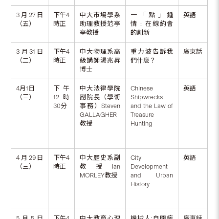
3月27日
下午4
中大市場學系
一「點」鍾
英語
（五）
時正
助理教授范亭
情﹕在線約會
亭教授
的創新
3月31日
下午4
中大物理系高
重力波告訴我
廣東話
（二）
時正
級講師湯兆昇
們什麼？
博士
4月1日
下午
中大法律學院
Chinese
英語
（三）
12時
副院長（學術
Shipwrecks
30分
事務）Steven
and the Law of
GALLAGHER
Treasure
教授
Hunting
4月29日
下午4
中大歷史系副
City
英語
（三）
時正
教授Ian
Development
MORLEY教授
and Urban
History
5月5日
下午4
中大教育心理
機械人:自閉症
廣東話