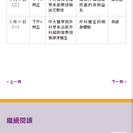
（二）
時正
學系副教授蘇
孩童的良師益
詠芝教授
友
5月11日
下午4
中大醫學院外
外科醫生的親
英語
（一）
時正
科學系泌尿外
身體驗
科組助理教授
張源津醫生
< 上一頁
下一頁 >
繼續閱讀