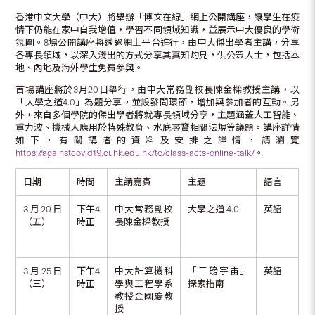
香港中文大學（中大）將舉辦「博文在線」網上公開講座，讓學生在疫
情下仍能在家中自我增值，學習不同領域知識，並展示中大優良的學術
氛圍。8場公開講座將透過網上平台進行，由中大傑出學者主講，分享
各專長領域，以深入淺出的方式分享其真知灼見，供公眾人士，包括本
地、內地及海外學生免費參與。
首場講座將於3月20日舉行，由中大常務副校長陳金樑教授主講，以
「大學之道4.0」為題分享，並設發問環節，增加與參加者的互動。另
外，來自多個學院的傑出學者將就專長領域分享，主題涵蓋人工智能、
重力波、機械人應用於特殊教育、水底尋寶相關法規等議題。講座詳情
如下，有關講者的資料及安排之詳情，請瀏覽
https://againstcovid19.cuhk.edu.hk/tc/class-acts-online-talk/
。
日期
時間
主講嘉賓
主題
語言
3月20日
下午4
中大常務副校
大學之道 4.0
英語
（五）
時正
長陳金樑教授
3月25日
下午4
中大計算機科
「三磅宇宙」
英語
（三）
時正
學與工程學系
探索指南
教授金國慶教
授