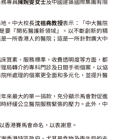
事務專員
陳婉雯女士
及中國建築國際集團有限
基地。中大校長
沈祖堯教授
表示：「中大醫院
是要『開拓醫護新領域』。以不斷創新的精
這是一所香港人的醫院；這是一所針對廣大中
臨床質素、服務標準，收費透明度等方面，都
管理局轉介的專科門診及日間手術個案，以協
醫院所處理的個案更全面和多元化，並提升醫
歷年來最大的單一捐款，充分顯示馬會對促進
同時紓緩公立醫院服務緊張的壓力。此外，中
以香港賽馬會命名，以表謝意。
感謝香港特區政府、尤其是食物及衞生局的支