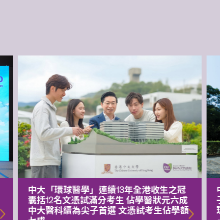
中大「環球醫學」連續13年全港收生之冠
囊括12名文憑試滿分考生 佔學醫狀元六成
中大醫科續為尖子首選 文憑試考生佔學額