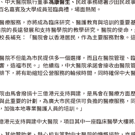
、中大醫院執行董事
馮康醫生、
民政事務總署沙田民政
百名嘉賓及大學成員蒞臨典禮，場面熱鬧。
醫療服務，亦將成為臨床研究、醫護教育與培訓的重要
醫院的長遠發展和支持醫學院的教學研究。醫院的使命，
校長補充：「醫院會以香港居民，作為主要服務對象。
醫院不但能為市民提供多一個選擇，而且在醫院管理、
響，造福市民。」他續指，中大醫院承諾會接收由醫院
排下，將有助縮短公營服務的輪候時間，同時確保中大
院由馬會撥捐十三億港元支持興建，是馬會在醫療方面
與此重要的計劃，為廣大市民提供可負擔的醫療服務，
，加強本地專業醫護人員的培訓。」
億港元支持興建中大醫院，項目其中一座臨床醫學大樓將
、其他贊助者、熱心校友等對中大醫院的慷慨捐款，亦