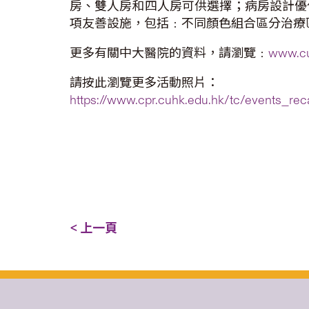
房、雙人房和四人房可供選擇；病房設計優
項友善設施，包括﹕不同顏色組合區分治療
更多有關中大醫院的資料，請瀏覽﹕
www.c
請按此瀏覽更多活動照片：
https://www.cpr.cuhk.edu.hk/tc/events_re
< 上一頁