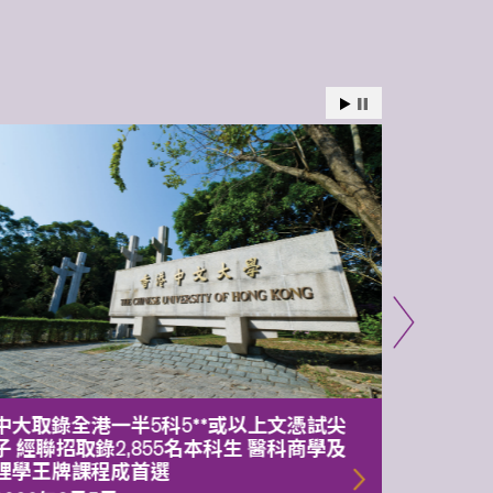
中大取錄全港一半5科5**或以上文憑試尖
中大委
子 經聯招取錄2,855名本科生 醫科商學及
理副校
理學王牌課程成首選
2026年