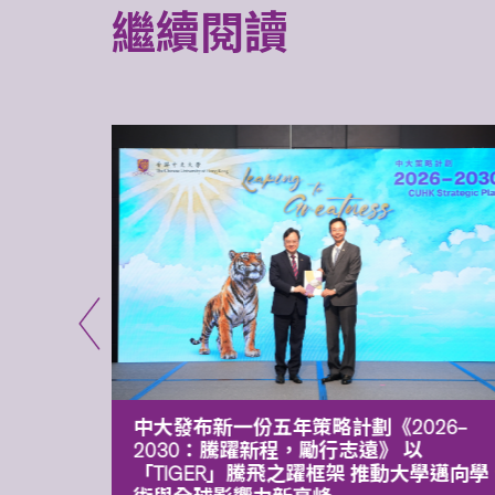
繼續閱讀
能力 有
中大發布新一份五年策略計劃《2026‒
污染
2030：騰躍新程，勵行志遠》 以
「TIGER」騰飛之躍框架 推動大學邁向學