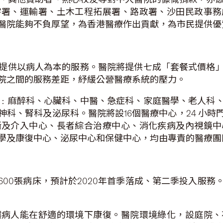
宇署、運輸署、土木工程拓展署、路政署、沙田民政事務
醫院能夠不負厚望，為香港醫療作出貢獻，為市民提供優
提供以病人為本的服務。醫院將提供七成「套餐式價格
院之間的服務差距，紓緩公營醫療系統的壓力。
﹕麻醉科、心臟科、中醫、急症科、家庭醫學、老人科
科、腎科及泌尿科。醫院將設16個醫療中心，24 小
斷及介入中心、長者綜合治療中心、消化疾病及內視鏡中
學及康復中心、泌尿中心和保健中心，均由專責的醫療團
600張病床，預計於2020年首季落成、第二季投入服
讓病人能在舒適的環境下康復。醫院環境綠化，設庭院、