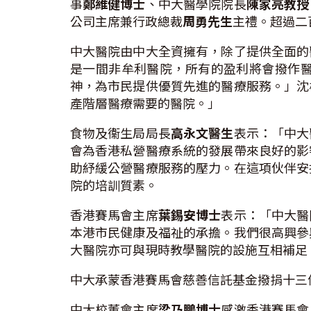
事
鄭維健博士
、中大醫學院院長
陳家亮教授
公司主席兼行政總裁
周勇先生
主禮。超過二
中大醫院由中大全資擁有，除了提供全面的
是一間非牟利醫院，所有的盈利將會撥作
神，為市民提供優質先進的醫療服務。」沈
產階層醫療需要的醫院。」
食物及衞生局局長
高永文醫生
表示：「中大
會為香港私營醫療系統的發展帶來良好的影
助紓緩公營醫療服務的壓力。在這項伙伴安
院的培訓質素。
香港賽馬會主席
葉錫安博士
表示：「中大醫
本港市民健康及福祉的承擔。我們很高興參
大醫院亦可與現時教學醫院的設施互相補足
中大承蒙香港賽馬會慈善信託基金撥捐十三
中大校董會主席
梁乃鵬博士
感激香港賽馬會