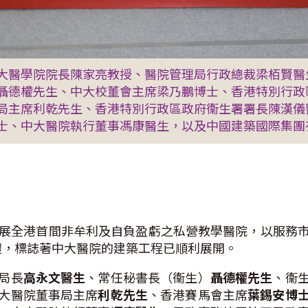
大醫學院院長陳家亮教授、醫院管理局行政總裁梁栢賢
聶德權先生、中大校董會主席梁乃鵬博士、香港特別行政
局主席利乾先生、香港特別行政區政府衞生署署長陳漢儀
士、中大醫院執行董事馮康醫生，以及中國建築國際集
始籌劃發展全港首間非牟利及自負盈虧之私營教學醫院，以服
禮，標誌著中大醫院的建築工程已順利展開。
局長
高永文醫生
、常任秘書長（衞生）
聶德權先生
、衞
大醫院董事局主席
利乾先生
、香港賽馬會主席
葉錫安博