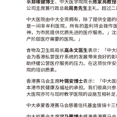
事
郑维健博士
、中大医学院院长
陈家亮教授
公司主席兼行政总裁
周勇先生
主礼。超过二
中大医院由中大全资拥有，除了提供全面的
是一间非牟利医院，所有的盈利将会拨作
神，为市民提供优质先进的医疗服务。」沈
产阶层医疗需要的医院。」
食物及卫生局局长
高永文医生
表示：「中大
会为香港私营医疗系统的发展带来良好的影
助纾缓公营医疗服务的压力。在这项伙伴安
院的培训质素。
香港赛马会主席
叶锡安博士
表示：「中大医
本港市民健康及福祉的承担。我们很高兴参
大医院亦可与现时教学医院的设施互相补足
中大承蒙香港赛马会慈善信托基金拨捐十三
中大校董会主席
梁乃鹏博士
感激香港赛马会