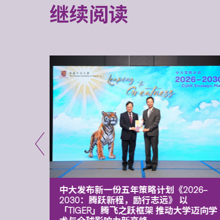
继续阅读
能力 有
中大发布新一份五年策略计划《2026‒
污染
2030：腾跃新程，励行志远》 以
「TIGER」腾飞之跃框架 推动大学迈向学