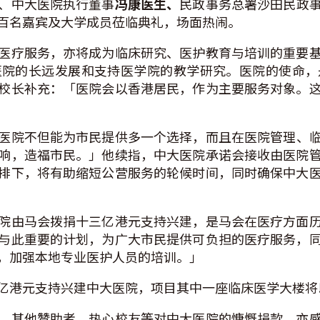
、中大医院执行董事
冯康医生、
民政事务总署沙田民政
百名嘉宾及大学成员莅临典礼，场面热闹。
医疗服务，亦将成为临床研究、医护教育与培训的重要
医院的长远发展和支持医学院的教学研究。医院的使命，
校长补充：「医院会以香港居民，作为主要服务对象。
医院不但能为市民提供多一个选择，而且在医院管理、
响，造福市民。」他续指，中大医院承诺会接收由医院
排下，将有助缩短公营服务的轮候时间，同时确保中大
院由马会拨捐十三亿港元支持兴建，是马会在医疗方面
与此重要的计划，为广大市民提供可负担的医疗服务，
，加强本地专业医护人员的培训。」
亿港元支持兴建中大医院，项目其中一座临床医学大楼将
、其他赞助者、热心校友等对中大医院的慷慨捐款，亦