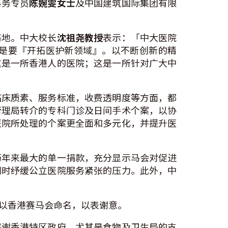
事务专员
陈婉雯女士
及中国建筑国际集团有限
基地。中大校长
沈祖尧教授
表示：「中大医院
是要『开拓医护新领域』。以不断创新的精
这是一所香港人的医院；这是一所针对广大中
临床质素、服务标准，收费透明度等方面，都
管理局转介的专科门诊及日间手术个案，以协
医院所处理的个案更全面和多元化，并提升医
历年来最大的单一捐款，充分显示马会对促进
同时纾缓公立医院服务紧张的压力。此外，中
以香港赛马会命名，以表谢意。
感谢香港特区政府、尤其是食物及卫生局的支