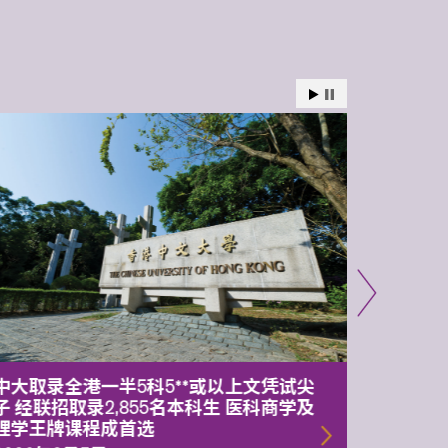
中大取录全港一半5科5**或以上文凭试尖
中大委
子 经联招取录2,855名本科生 医科商学及
理副校
理学王牌课程成首选
2026年