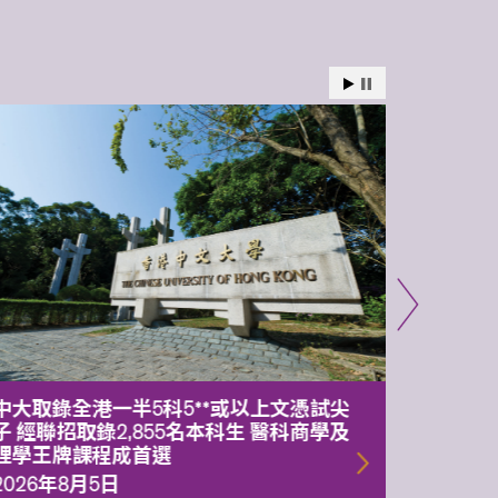
中大取錄全港一半5科5**或以上文憑試尖
中大委
子 經聯招取錄2,855名本科生 醫科商學及
理副校
理學王牌課程成首選
2026年
2026年8月5日