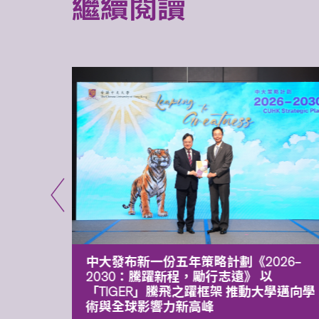
繼續閱讀
能力 有
中大發布新一份五年策略計劃《2026‒
污染
2030：騰躍新程，勵行志遠》 以
「TIGER」騰飛之躍框架 推動大學邁向學
術與全球影響力新高峰