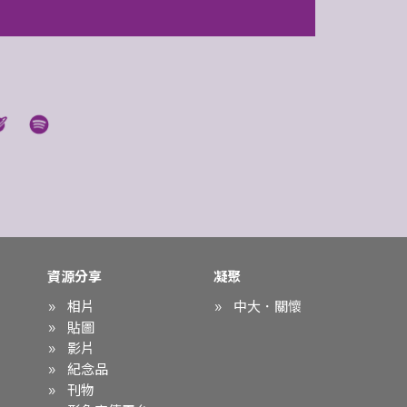
資源分享
凝聚
相片
中大．關懷
貼圖
影片
紀念品
刊物