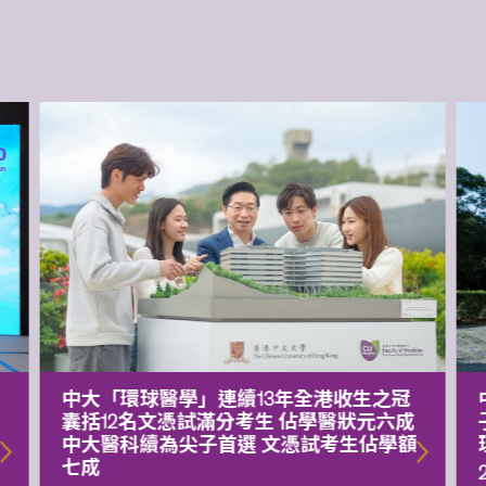
中大「環球醫學」連續13年全港收生之冠
囊括12名文憑試滿分考生 佔學醫狀元六成
中大醫科續為尖子首選 文憑試考生佔學額
七成