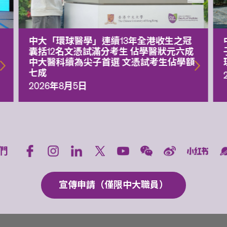
中大「環球醫學」連續13年全港收生之冠
囊括12名文憑試滿分考生 佔學醫狀元六成
中大醫科續為尖子首選 文憑試考生佔學額
七成
2026年8月5日
們
宣傳申請（僅限中大職員）