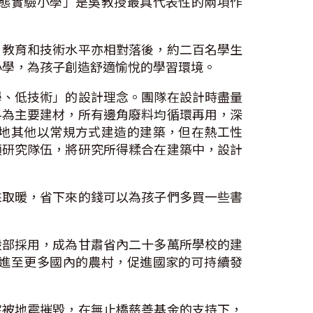
態實驗小學」是吳教授最具代表性的兩項作
、教育和技術水平亦相對落後，約二百名學生
小學，為孩子創造舒適愉悅的學習環境。
學、低技術」的設計理念。團隊在設計時盡量
料為主要建材，所有邊角廢料均循環再用，深
地其他以常規方式建造的建築，但在熱工性
領研究隊伍，將研究所得糅合在建築中，設計
來取暖，省下來的錢可以為孩子們多買一些書
設部採用，成為甘肅省內二十多萬所學校的建
進至更多國內的農村，促進國家的可持續發
宇被地震摧毀，在無止橋慈善基金的支持下，