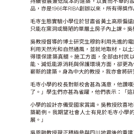
持續發展兼低成本的建築，以實而不華的
品，亦是1966年RIBA創辦以來，所有得
毛寺生態實驗小學位於甘肅省黃土高原偏遠
只能在窯洞或簡陋的單層土房子內上課。吳
吳教授督導的博士研究生穆鈞利用先進的電
利用天然光和自然通風，並就地取材，以土
得環保建築真髓。施工方面，全部由村民
能、減低能源消耗與保護環境方面，卻更為
嶄新的建築。身為中大的教授，我亦會將研
毛寺小學的校長對新校舍甚為滿意，他讚嘆
了。」學生們亦甚為雀躍，他們表示：「這
小學的設計亦備受國家賞識。吳教授欣喜地
築範例。我期望社會人士有見於毛寺小學
展。」
吳恩融教授現正積極參與四川地震後的重建