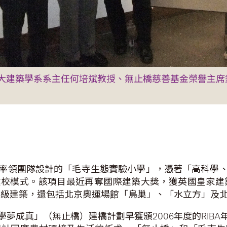
大建築學系系主任何培斌教授、無止橋慈善基金榮譽主席
率領團隊設計的「毛寺生態實驗小學」，憑著「高科學
模式。該項目最近再奪國際建築大獎，獲英國皇家建築師
這項殊榮的世界級建築，還包括北京奧運場館「鳥巢」、「水立方」
夢成真」（無止橋）建橋計劃早獲頒2006年度的RIB