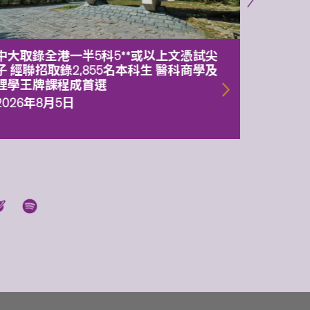
中大取錄全港一半5科5**或以上文憑試尖
中大委
子 經聯招取錄2,855名本科生 醫科商學及
理副校
理學王牌課程成首選
2026年
2026年8月5日