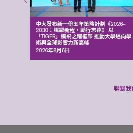
能力 有
中大發布新一份五年策略計劃《2026‒
污染
2030：騰躍新程，勵行志遠》 以
「TIGER」騰飛之躍框架 推動大學邁向學
術與全球影響力新高峰
2026年8月6日
聯繫我