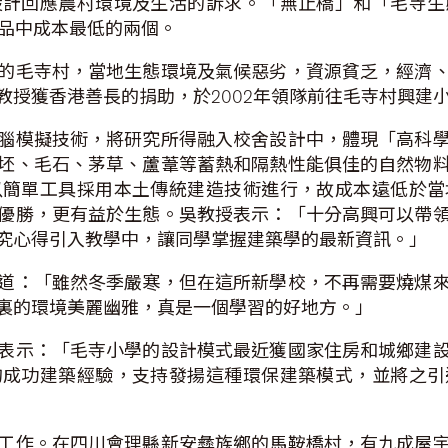
設計回應農村環境及生活的訴求。「無止橋」和「毛寺生
獎作品中成本最低的兩個。
的毛寺村，當地生態環境及氣候惡劣，資源貧乏，經濟
教授獲香港善長的捐助，於2002年領隊前往毛寺村興建
腦模擬技術，將研究所得融入校舍設計中，體現「高科
坯、毛石、茅草、蘆葦等蓄熱和隔熱性能俱佳的自然物
以簡單工具採用本土傳統建造技術進行，故成本遠低於當
優勝，更有益於生態。吳教授表示：「十分高興可以帶
究心得引入教學中，讓同學掌握建築學的最新資訊。」
道：「雖然冬季嚴寒，但在這所新學校，不再需要燒煤
裏的環境美麗幽雅，真是一個學習的好地方。」
表示：「毛寺小學的設計模式最近獲國家住房和城鄉建
的成功建築經驗，支持發揚這種環保建築模式，並將之引
工作。在四川會理縣新安彝族鄉的馬鞍橋村，有九成屋