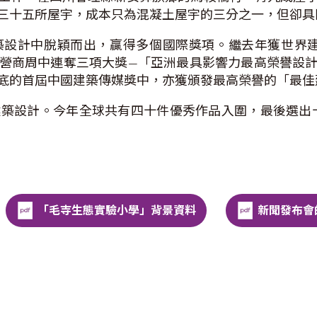
三十五所屋宇，成本只為混凝土屋宇的三分之一，但卻具
穎而出，贏得多個國際獎項。繼去年獲世界建築節（World A
營商周中連奪三項大獎—「亞洲最具影響力最高榮譽設
底的首屆中國建築傳媒獎中，亦獲頒發最高榮譽的「最佳
建築設計。今年全球共有四十件優秀作品入圍，最後選出
「毛寺生態實驗小學」背景資料
新聞發布會