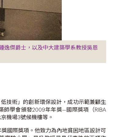
鍾逸傑爵士，以及中大建築學系教授吳恩
、低技術」的創新環保設計，成功示範兼顧生
學會頒發2009年年獎—國際獎項（RIBA
及北京機場3號候機樓等。
A年獎國際獎項。他致力為內地貧困地區設計可