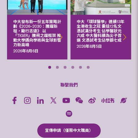
中大發布新一份五年策略計
中大「環球醫學」連續13年
劃《2026‒2030：騰躍新
全港收生之冠 囊括12名文
程，勵行志遠》 以
憑試滿分考生 佔學醫狀元
「TIGER」騰飛之躍框架 推
六成 中大醫科續為尖子首
動大學邁向學術與全球影響
選 文憑試考生佔學額七成
力新高峰
2026年8月5日
2026年8月6日
聯繫我們
宣傳申請（僅限中大職員）