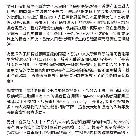
隨著科技和醫學不斷進步，人類的平均壽命越來越長，香港亦正面對人
口老化的問題。在過去的十年間，年屆65歲或以上的長者佔整體人口
的比例由10.1%上升至12.4%。人口老化最嚴重的地區是黃大仙，其次是
深水埗和觀塘，長者人口分別佔該區人口的17.8%、16.7% 和16%。部分
長者更面對一種或多種慢性疾病，例如高血壓、糖尿病、高血脂症及心
臟病等。政府更推算，到2024年，平均在5個人中，便會有一位65歲或
以上的長者。因此，香港人口老化和所衍生的各種醫療問題實在值得關
注。
為更深入了解長者服藥意識的問題，香港中文大學藥劑學院聯同香港藥
學會於2007年7月至8月期間，於黃大仙的五個社區中心進行了「長者
社區外展計劃」。是次外展計劃為一個先導研究，每個星期六的下午由
藥劑學院的學生和藥劑師教導長者正確用藥的認識、個別藥物輔導、並
由合資格護士負責健康檢查，最後進行問卷調查，了解長者的滿意程
度。
調查訪問了304位長者（平均年齡為76歲），部分人士患上高血壓、糖
尿病或高血脂症。有75%的長者正在用藥，當中21.8%的長者更服用五
種或以上的藥物，即多重用藥(Polypharmacy)，長者若服用的藥物越
多，病人對藥物的依從性就會相對下降，這會大大增加長者的入院率及
長遠會增加醫療成本。
另外，在受訪人士中，只有約40%的長者知道藥物的副作用；約28%的
長者表示會自行改變劑量或停用藥物；只有少數長者表示會將過期
(34.7%)和不需再服用(12%)的藥物棄掉；有24.5%的長者錯誤存放藥物，