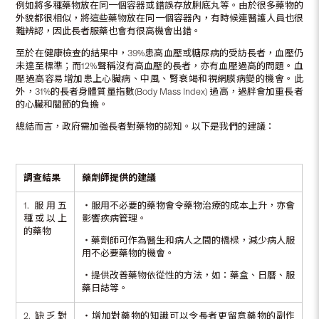
例如將多種藥物放在同一個容器或錯誤存放脷底丸等。由於很多藥物的
外貌都很相似，將這些藥物放在同一個容器內，有時候連醫護人員也很
難辨認，因此長者服藥也會有很高機會出錯。
至於在健康檢查的結果中，39%患高血壓或糖尿病的受訪長者，血壓仍
未達至標準；而12%聲稱沒有高血壓的長者，亦有血壓過高的問題。血
壓過高容易增加患上心臟病、中風、腎衰竭和視網膜病變的機會。此
外，31%的長者身體質量指數(Body Mass Index) 過高，過胖會加重長者
的心臟和關節的負擔。
總結而言，政府需加強長者對藥物的認知。以下是我們的建議：
調查結果
藥劑師提供的建議
1. 服用五
‧服用不必要的藥物會令藥物治療的成本上升，亦會
種或以上
影響疾病管理。
的藥物
‧藥劑師可作為醫生和病人之間的橋樑，減少病人服
用不必要藥物的機會。
‧提供改善藥物依從性的方法，如：藥盒、日曆、服
藥日誌等。
2. 缺乏對
‧增加對藥物的知識可以令長者更留意藥物的副作