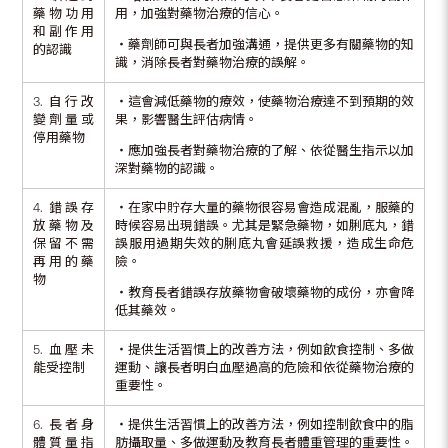
藥物功用
用，加強對藥物治療的信心。
和副作用
‧藥劑師可與長者加強溝通，提供更多有關藥物的知
的認識
識，消除長者對藥物治療的誤解。
3. 自行改
‧這會減低藥物的療效，使藥物治療達不到預期的效
變劑量或
果，影響醫生評估病情。
停用藥物
‧應加強長者對藥物治療的了解、依從醫生指示以加
深對藥物的認識。
4. 錯誤存
‧在家中貯存大量的藥物很容易會造成混亂，服藥的
放藥物及
時候容易出現錯誤。尤其是緊急藥物，如脷底丸，錯
保留不需
誤服用過期失效的脷底丸會延誤救援，造成生命危
再用的藥
險。
物
‧教育長者錯誤存放藥物會破壞藥物的成份，亦會降
低其藥效。
5. 血壓未
‧提供生活習慣上的改善方法，例如飲食控制、多做
能受控制
運動、讓長者明白血壓過高的危險和依從藥物治療的
重要性。
6. 長者身
‧提供生活習慣上的改善方法，例如控制飲食中的脂
體質量指
肪攝取量、多做運動及教育長者體重管理的重要性。