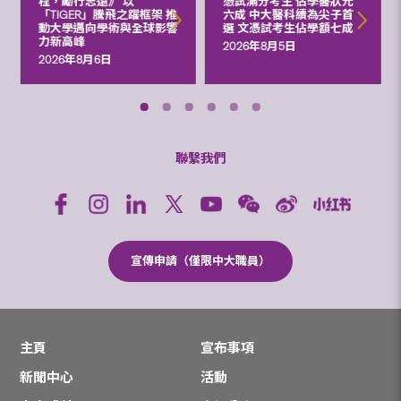
程，勵行志遠》 以
憑試滿分考生 佔學醫狀元
「TIGER」騰飛之躍框架 推
六成 中大醫科續為尖子首
動大學邁向學術與全球影響
選 文憑試考生佔學額七成
力新高峰
2026年8月5日
2026年8月6日
聯繫我們
宣傳申請（僅限中大職員）
主頁
宣布事項
新聞中心
活動