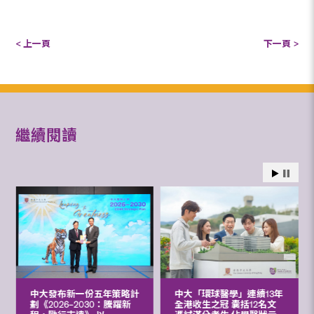
< 上一頁
下一頁 >
繼續閱讀
中大發布新一份五年策略計
中大「環球醫學」連續13年
劃《2026‒2030：騰躍新
全港收生之冠 囊括12名文