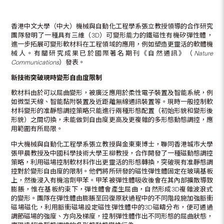
香港中文大學（中大）機械與自動化工程學系張立教授領導的合作研究
團隊發明了一種具有三維（3D）可變形能力的鐵磁性有機矽彈性體，
進一步拓展可變形軟材料在工程領域的應用，例如塑造更靈活的軟體機
械人。有關研究成果已於國際著名期刊《自然通訊》（
Nature
Communications
）發表。
新技術突破現時變形自由度限制
軟材料由於可以屈曲變形，被廣泛應用於柔性電子裝置及智能系統，例
如微型天線、智能黏附裝置及近距離無線通訊裝置等。現時一般控制軟
材料變形的准靜態調控策略只能進行兩種形態配置（初始形貌和變形後
形貌）之間切換，未能做到自由度更高及更複雜的多形態動態調控，應
用範圍有所局限。
中大機械與自動化工程學系張立教授與金東東博士，聯同香港城市大學
張甲晨教授及中國科學技術大學王柳教授，合作開發了一種磁動態調控
策略，利用磁場控制軟材料作出更靈活的形態轉換，突破現有准靜態調
控對於變形自由度的限制。他們將所研發的磁性彈性體固定在玻璃基板
上，然後浸入有機溶劑甲苯。甲苯被彈性體吸收後會在其內部擴散導致
膨脹，惟在基板約束下，彈性體會產生屈曲，自然形成3D複雜波浪式
的變形。團隊在彈性體由膨脹至回復原狀過程中的不同階段施加強脈衝
磁場磁化，利用脈衝磁場設定磁性彈性體中的3D磁疇分布，便可通過
調節磁場的強度、方向及梯度，控制彈性體作出不同形態的屈曲狀態，