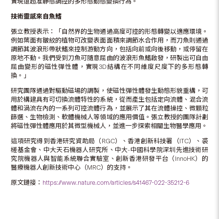
實現遠超准靜態調控的多形態動態變換行為。
技術靈感來自魚鰭
張立教授表示：「自然界的生物通過高度可控的形態轉變以適應環境。
例如葉面有皺紋的植物可改變表面面積來調節水合作用，而刀魚則通過
調節其波浪形帶狀鰭來控制游動方向，包括向前或向後移動，或停留在
原地不動。我們受到刀魚可隨意屈曲的波浪形魚鰭啟發，研製出可自由
屈曲變形的磁性彈性體，實現3D結構在不同維度尺度下的多形態轉
換。」
研究團隊通過對驅動磁場的調製，使磁性彈性體發生動態形貌重構，可
用於構建具有可切換流體特性的系統，從而產生包括定向流體、混合流
體和渦流在內的一系列可控流體行為，並展示了其在流體操控、微顆粒
篩選、生物檢測、軟體機械人等領域的應用價值。張立教授的團隊計劃
將磁性彈性體應用於其微型機械人，並進一步探索相關生物醫學應用。
這項研究得到香港研究資助局（RGC）、香港創新科技署（ITC）、裘
槎基金會、中大天石機器人研究所、中大-中國科學院深圳先進技術研
究院機器人與智能系統聯合實驗室、創新香港研發平台（InnoHK）的
醫療機器人創新技術中心（MRC）的支持。
原文鏈接：
https://www.nature.com/articles/s41467-022-35212-6