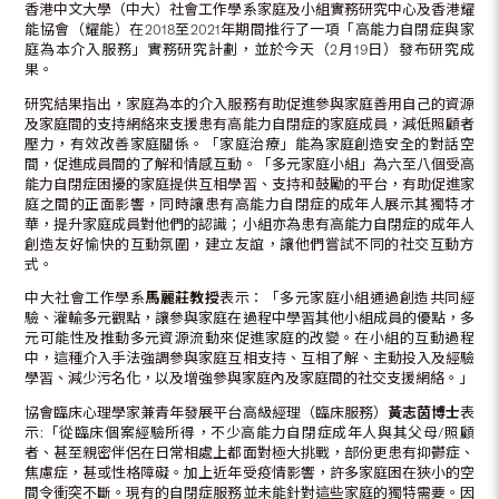
香港中文大學（中大）社會工作學系家庭及小組實務研究中心及香港耀
能協會（耀能）在2018至2021年期間推行了一項「高能力自閉症與家
庭為本介入服務」實務研究計劃，並於今天（2月19日）發布研究成
果。
研究結果指出，家庭為本的介入服務有助促進參與家庭善用自己的資源
及家庭間的支持網絡來支援患有高能力自閉症的家庭成員，減低照顧者
壓力，有效改善家庭關係。「家庭治療」能為家庭創造安全的對話空
間，促進成員間的了解和情感互動。「多元家庭小組」為六至八個受高
能力自閉症困擾的家庭提供互相學習、支持和鼓勵的平台，有助促進家
庭之間的正面影響，同時讓患有高能力自閉症的成年人展示其獨特才
華，提升家庭成員對他們的認識；小組亦為患有高能力自閉症的成年人
創造友好愉快的互動氛圍，建立友誼，讓他們嘗試不同的社交互動方
式。
中大社會工作學系
馬麗莊教授
表示：「多元家庭小組通過創造共同經
驗、灌輸多元觀點，讓參與家庭在過程中學習其他小組成員的優點，多
元可能性及推動多元資源流動來促進家庭的改變。在小組的互動過程
中，這種介入手法強調參與家庭互相支持、互相了解、主動投入及經驗
學習、減少污名化，以及增強參與家庭內及家庭間的社交支援網絡。」
協會臨床心理學家兼青年發展平台高級經理（臨床服務）
黃志茵博士
表
示:「從臨床個案經驗所得，不少高能力自閉症成年人與其父母/照顧
者、甚至親密伴侶在日常相處上都面對極大挑戰，部份更患有抑鬱症、
焦慮症，甚或性格障礙。加上近年受疫情影響，許多家庭困在狹小的空
間令衝突不斷。現有的自閉症服務並未能針對這些家庭的獨特需要。因