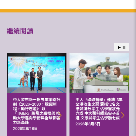
繼續閱讀
中大發布新一份五年策略計
中大「環球醫學」連續13年
劃《2026‒2030：騰躍新
全港收生之冠 囊括12名文
程，勵行志遠》 以
憑試滿分考生 佔學醫狀元
「TIGER」騰飛之躍框架 推
六成 中大醫科續為尖子首
動大學邁向學術與全球影響
選 文憑試考生佔學額七成
力新高峰
2026年8月5日
2026年8月6日