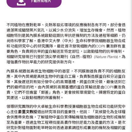
不同植物在應對乾旱、炎熱等惡劣環境的反應機制各有不同，部分會透
過落葉或關閉葉片氣孔，以減少水分流失，增加生存機會。然而，植物
細胞特別是其內膜系統啟動這類抗旱抗逆機制的方法及過程等細節，仍
尚待科學家了解。香港中文大學（中大）生命科學學院細胞器生物合成
和功能研究中心的研究團隊，最近首次發現細胞內的COPII 囊泡群有重
要角色，負責將抗旱的蛋白輸送至特定部位，以啟動植物的抗旱機制。
相關研究發現已刊登於頂尖學術期刊《自然—植物》(
Nature Plants
)，為
增強農作物抗旱能力的研究提供新方向。
內膜系統猶如真核生物細胞中的器官，不同膜胞器負責不同的細胞反
應。其中內質網是真核生物中的蛋白工廠，負責製造膜蛋白和分泌蛋白
等，其後運送到有如分發中心的高爾基體，將蛋白質分類，最後送到它
們的最終目的地。由內質網到高爾基體的蛋白質輸送是由COPII囊泡負
責，它們不但擔當「郵差」角色，更會按照環境變化，揀選特定的蛋白
質運送，以啟動相應的保護機制。
領導研究團隊的中大卓敏生命科學教授兼細胞器生物合成和功能研究中
心主任
姜里文教授
道出研究項目的重要性。他說：「氣候變化為全球糧
食供應帶來危機，了解植物中蛋白質傳輸機理及細胞器的生物形成機制
至為重要，透過生物工程尋找提高農作物抗逆能力及產量的方法。是次
研究針對植物面對乾旱時如何透過激素調控形成囊泡的機制及相關的蛋