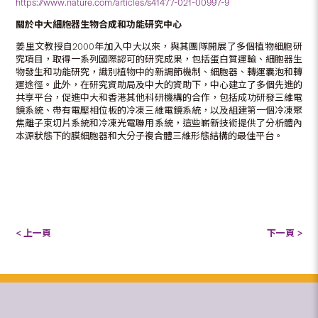
https://www.nature.com/articles/s41477-021-00997-9
關於中大細胞器生物合成和功能研究中心
姜里文教授自2000年加入中大以來，與其團隊開展了多個植物細胞研
究項目，取得一系列國際認可的研究成果，包括蛋白質運輸、細胞器生
物發生和功能研究，識別植物中的新調節機制、細胞器、轉運囊泡和轉
運途徑。此外，在研究資助局及中大的資助下，中心建立了多個先進的
共享平台，促進中大和香港其他科研機構的合作，包括成功研發三維電
鏡系統、帶有電壓相位板的冷凍三維電鏡系統，以及組建第一個冷凍聚
焦離子束切片系統和冷凍光電聯用系統，這些嶄新技術提供了分析體內
本源狀態下的膜細胞器和大分子複合體三維形態結構的最佳平台。
< 上一頁
下一頁 >