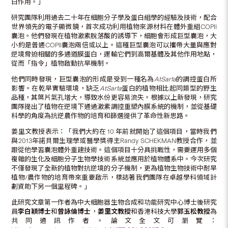
白作用。」
研究團隊利用過去二十年在細胞分子學及蛋白組學的經驗及技術，配合
世界領先的電子顯微鏡，首次成功利用植物來源材料在體外重組COPII
囊泡。他們發現在植物激素脫落酸的誘導下，細胞會形成巨型囊泡，大
小約是普通COPII囊泡兩倍或以上。這種巨型囊泡可以攜帶大量與應對
逆境脅迫相關的多通道膜蛋白，運輸它們到高爾基體及其他作用地點，
從而「指令」植物啟動抗旱機制。
他們同時發現，巨型囊泡的形成是受到一種名為
AtSar1a
的調控蛋白所
影響。在乾旱實驗環境，缺乏
AtSar1a
蛋白的植物相比起同類型的野生
品種，其葉片氣孔增大，導致水份更容易流失。根據以上新發現，研究
團隊提出了植物在逆境下通過激素調控重塑內膜系統的機制，並從基礎
科學的角度為抗逆農作物的培育和篩選提供了革命性新思路。
姜里文教授表示：「我們大約在 10 年前就開始了這個項目，當時我們
與2013年諾貝爾生理學或醫學獎得主Randy SCHEKMAN教授合作，並
跟從他學習囊泡體外重建技術。這個項目十分具挑戰性，需要運用多個
複雜的生化及細胞分子生物學技術系統並應用於植物體系中。今次研究
不僅發現了全新的植物對抗逆境的分子機制，更為植物生物技術中耐旱
植物/農作物的培育帶來重要啟示，標誌著我們團隊在卓越學科領域計
劃資助下另一個里程碑。」
此研究文章第一作者為中大細胞器生物合成和功能研究中心博士後研究
員
李白穎博士
和
曾詠倫博士
，
姜里文教授
和香港科技大學
郭玉松教授
為
共同通訊作者。論文全文可瀏覽：