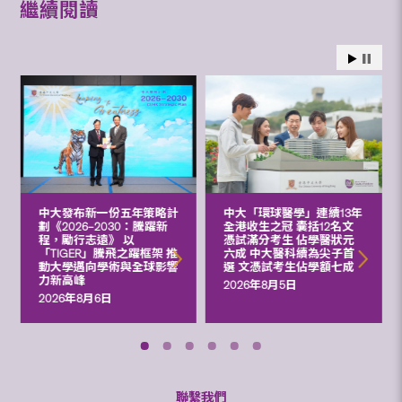
繼續閱讀
中大發布新一份五年策略計
中大「環球醫學」連續13年
劃《2026‒2030：騰躍新
全港收生之冠 囊括12名文
程，勵行志遠》 以
憑試滿分考生 佔學醫狀元
「TIGER」騰飛之躍框架 推
六成 中大醫科續為尖子首
動大學邁向學術與全球影響
選 文憑試考生佔學額七成
力新高峰
2026年8月5日
2026年8月6日
聯繫我們