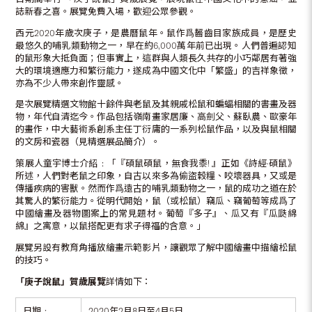
誌新春之喜。展覽免費入場，歡迎公眾參觀。
西元2020年歲次庚子，是農曆鼠年。鼠作爲齧齒目家族成員，是歷史
最悠久的哺乳類動物之一，早在約6,000萬年前已出現。人們普遍認知
的鼠形象大抵負面；但事實上，這群與人類長久共存的小巧鄰居有著強
大的環境適應力和繁衍能力，遂成為中國文化中「繁盛」的吉祥象徵，
亦為不少人帶來創作靈感。
是次展覽精選文物館十餘件與老鼠及其親戚松鼠和蝙蝠相關的書畫及器
物，年代自清迄今。作品包括嶺南畫家居廉、高劍父、蘇臥農、歐豪年
的畫作，中大藝術系創系主任丁衍庸的一系列松鼠作品，以及與鼠相關
的文房和瓷器（見精選展品簡介）。
策展人童宇博士介紹﹕「『碩鼠碩鼠，無食我黍! 』正如《詩經·碩鼠》
所述，人們對老鼠之印象，自古以來多為偷盜穀糧、咬壞器具，又或是
傳播疾病的害獸。然而作爲遠古的哺乳類動物之一，鼠的成功之道在於
其驚人的繁衍能力。從明代開始，鼠（或松鼠）竊瓜、竊葡萄等成爲了
中國繪畫及器物圖案上的常見題材。葡萄『多子』、瓜又有『瓜瓞綿
綿』之寓意，以鼠搭配更有求子得福的含意。」
展覽另設有教育角播放繪畫示範影片，讓觀眾了解中國繪畫中描繪松鼠
的技巧。
「庚子說鼠」
賀歲展覽
詳情如下：
日期﹕
2020年2月8日至4月5日