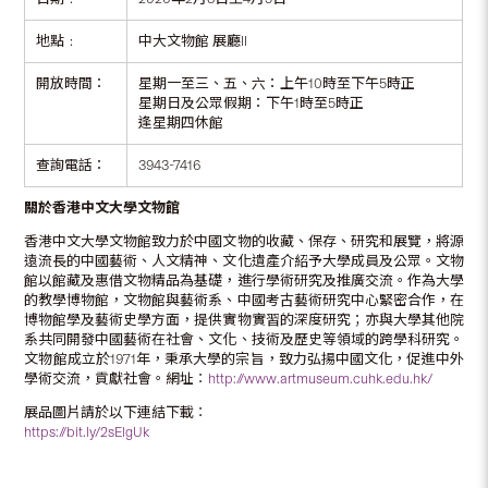
地點﹕
中大文物館 展廳II
開放時間：
星期一至三、五、六：上午10時至下午5時正
星期日及公眾假期：下午1時至5時正
逢星期四休館
查詢電話：
3943-7416
關於香港中文大學文物館
香港中文大學文物館致力於中國文物的收藏、保存、研究和展覽，將源
遠流長的中國藝術、人文精神、文化遺產介紹予大學成員及公眾。文物
館以館藏及惠借文物精品為基礎，進行學術研究及推廣交流。作為大學
的教學博物館，文物館與藝術系、中國考古藝術研究中心緊密合作，在
博物館學及藝術史學方面，提供實物實習的深度研究；亦與大學其他院
系共同開發中國藝術在社會、文化、技術及歷史等領域的跨學科研究。
文物館成立於1971年，秉承大學的宗旨，致力弘揚中國文化，促進中外
學術交流，貢獻社會。網址︰
http://www.artmuseum.cuhk.edu.hk/
展品圖片請於以下連結下載︰
https://bit.ly/2sElgUk