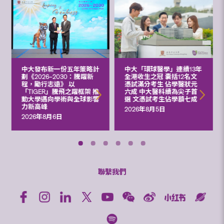
中大發布新一份五年策略計
中大「環球醫學」連續13年
劃《2026‒2030：騰躍新
全港收生之冠 囊括12名文
程，勵行志遠》 以
憑試滿分考生 佔學醫狀元
「TIGER」騰飛之躍框架 推
六成 中大醫科續為尖子首
動大學邁向學術與全球影響
選 文憑試考生佔學額七成
力新高峰
2026年8月5日
2026年8月6日
聯繫我們