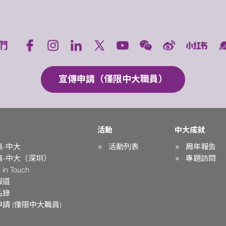
們
宣傳申請（僅限中大職員）
活動
中大成就
稿-中大
活動列表
周年報告
稿-中大（深圳）
專題訪問
in Touch
報道
名錄
請 (僅限中大職員)