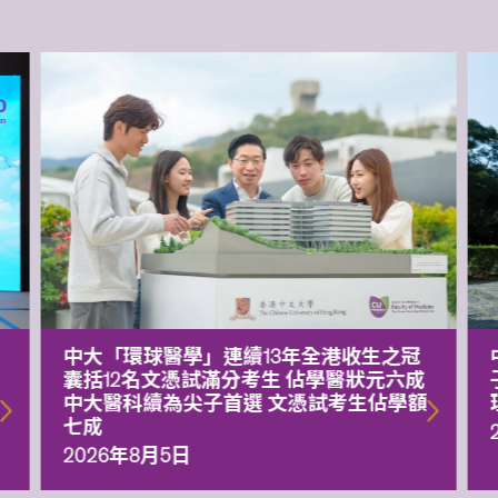
中大「環球醫學」連續13年全港收生之冠
囊括12名文憑試滿分考生 佔學醫狀元六成
中大醫科續為尖子首選 文憑試考生佔學額
七成
2026年8月5日