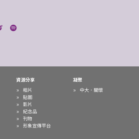
資源分享
凝聚
相片
中大．關懷
貼圖
影片
紀念品
刊物
形象宣傳平台