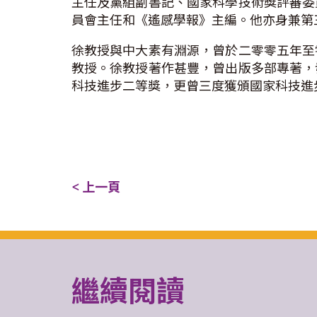
主任及黨組副書記、國家科學技術獎評審委
員會主任和《遙感學報》主編。他亦身兼第
徐教授與中大素有淵源，曾於二零零五年至
教授。徐教授著作甚豐，曾出版多部專著，
科技進步二等獎，更曾三度獲頒國家科技進
< 上一頁
繼續閱讀