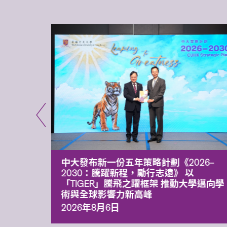
能力 有
中大發布新一份五年策略計劃《2026‒
污染
2030：騰躍新程，勵行志遠》 以
「TIGER」騰飛之躍框架 推動大學邁向學
術與全球影響力新高峰
2026年8月6日