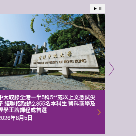
中大取錄全港一半5科5**或以上文憑試尖
中大委
子 經聯招取錄2,855名本科生 醫科商學及
理副校
理學王牌課程成首選
2026年
2026年8月5日