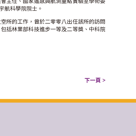
員會主任、國家遙感與航測重點實驗室學術委
宇航科學院院士。
太空所的工作，曾於二零零八出任該所的訪問
，包括林業部科技進步一等及二等獎、中科院
下一頁 >