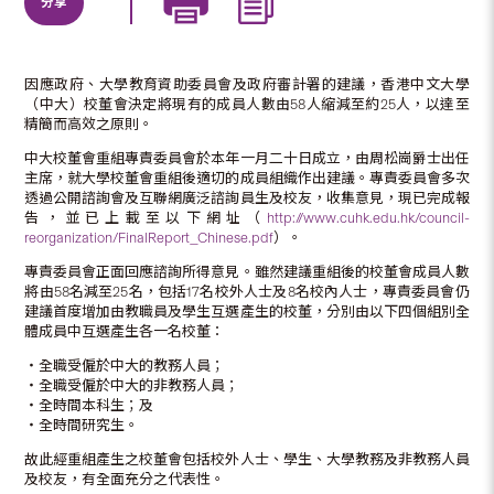
分享
因應政府、大學教育資助委員會及政府審計署的建議，香港中文大學
（中大）校董會決定將現有的成員人數由58人縮減至約25人，以達至
精簡而高效之原則。
中大校董會重組專責委員會於本年一月二十日成立，由周松崗爵士出任
主席，就大學校董會重組後適切的成員組織作出建議。專責委員會多次
透過公開諮詢會及互聯網廣泛諮詢員生及校友，收集意見，現已完成報
告，並已上載至以下網址（
http://www.cuhk.edu.hk/council-
reorganization/FinalReport_Chinese.pdf
）。
專責委員會正面回應諮詢所得意見。雖然建議重組後的校董會成員人數
將由58名減至25名，包括17名校外人士及8名校內人士，專責委員會仍
建議首度增加由教職員及學生互選產生的校董，分別由以下四個組別全
體成員中互選產生各一名校董：
‧全職受僱於中大的教務人員；
‧全職受僱於中大的非教務人員；
‧全時間本科生；及
‧全時間研究生。
故此經重組產生之校董會包括校外人士、學生、大學教務及非教務人員
及校友，有全面充分之代表性。