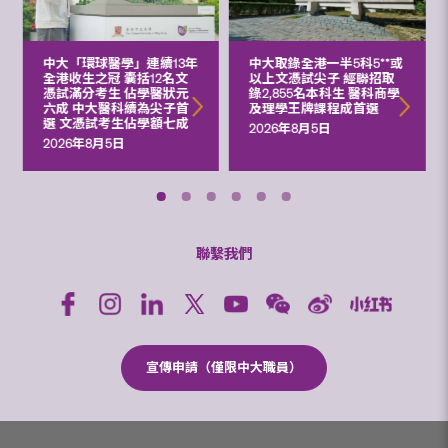
中大「環球醫學」連續13年
中大取錄全港一半5科5**或
全港收生之冠 囊括12名文
以上文憑試尖子 經聯招取
憑試滿分考生 佔學醫狀元
錄2,855名本科生 醫科商學
六成 中大醫科續為尖子首
及理學王牌課程成首選
選 文憑試考生佔學額七成
2026年8月5日
2026年8月5日
聯繫我們
宣傳申請（僅限中大職員）