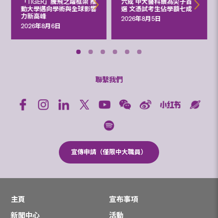
「TIGER」騰飛之躍框架 推
六成 中大醫科續為尖子首
動大學邁向學術與全球影響
選 文憑試考生佔學額七成
力新高峰
2026年8月5日
2026年8月6日
聯繫我們
宣傳申請（僅限中大職員）
主頁
宣布事項
新聞中心
活動