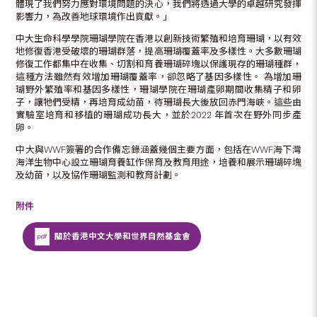
體現了我們努力應對環境問題的決心，我們將透過大學的卓越研究發揮
影響力，為改善地球環境作出貢獻。」
中大生命科學學院珊瑚學院在香港以創新技術繁殖和培育珊瑚，以有效
地修復香港受破壞的珊瑚群落，提高珊瑚覆蓋率及多樣性。大多數珊瑚
修復工作都集中在收集、切割和育養珊瑚碎塊以保護現存的珊瑚種群，
這種方法雖然有效增加珊瑚覆蓋率，卻忽略了基因多樣性。 為增加珊
瑚野外繁殖率和基因多樣性，珊瑚學院在珊瑚產卵期間收集精子和卵
子，讓牠們受精，再培育成幼苗，待珊瑚長大後放回赤門海峽。這些由
實驗室培育和移植的珊瑚成功長大，並於2022 年首次在野外同步產
卵。
中大與WWF簽署的合作備忘錄涵蓋幾個主要方面，包括在WWF海下灣
海洋生物中心設立珊瑚育養缸作保育及教育用途，培養和展示珊瑚碎塊
及幼苗，以及協作珊瑚監測和教育計劃。
附件
關於香港中文大學和世界自然基金會