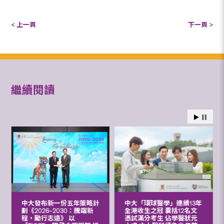
< 上一頁
下一頁 >
繼續閱讀
中大發布新一份五年策略計
中大「環球醫學」連續13年
劃《2026‒2030：騰躍新
全港收生之冠 囊括12名文
程，勵行志遠》 以
憑試滿分考生 佔學醫狀元