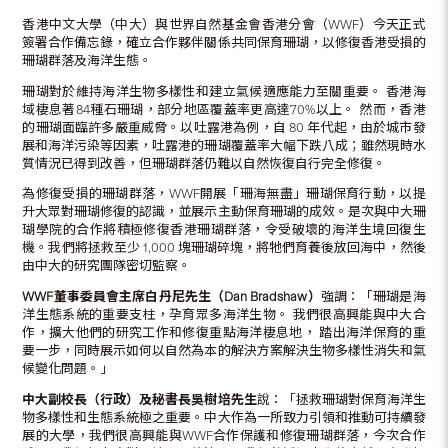
香港中文大學（中大）與世界自然基金會香港分會（WWF）今天正式
簽署合作備忘錄，確立合作夥伴關係共同保育珊瑚，以修復香港受損的
珊瑚群落及海洋生態。
珊瑚對於維持海洋生物多樣性和建立氣候適應能力至關重要。 香港海
域棲息著84種石珊瑚，部分地區覆蓋率更高達70%以上。 然而，香港
的珊瑚面臨許多嚴重威脅。以吐露港為例，自 80 年代起，由於城市發
展和海洋污染等因素，吐露港的珊瑚覆蓋率大幅下跌八成；雖然現時水
質情況已得到改善，但珊瑚群落仍難以自然恢復自行完全修復。
為修復受損的珊瑚群落，WWF開展「珊海無盡」珊瑚保育行動，以提
升大眾對珊瑚修復的認識，並展示主動保育珊瑚的成效。是次與中大珊
瑚學院的合作將積極修復香港珊瑚群落，令受破壞的海洋生境回復生
機。我們將拯救至少 1,000 塊珊瑚碎塊，將牠們育養後放回海中，然後
由中大的研究團隊密切監察。
WWF董事委員會主席白丹尼先生（Dan Bradshaw）
強調：「珊瑚是海
洋生態系統的重要支柱，孕育眾多海洋生物。 我們很高興能與中大合
作，擴大他們的研究工作和修復重點海洋棲息地， 踏出海洋保育的重
要一步，同時展示如何以自然為本的解決方案解決生物多樣性消失和氣
候變化問題。」
中大副校長（行政）及秘書長吳樹培先生
說：「拯救珊瑚對保育海洋生
物多樣性和生態系統極之重要。中大作為一所致力引領和推動可持續發
展的大學，我們很高興能與WWF合作保護和修復珊瑚群落，今次合作