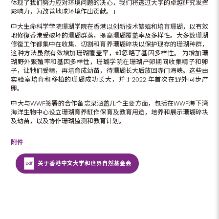
体现了我们努力应对环境问题的决心，我们将透过大学的卓越研究发挥
影响力，为改善地球环境作出贡献。」
中大生命科学学院珊瑚学院在香港以创新技术繁殖和培育珊瑚，以有效
地修復香港受破坏的珊瑚群落，提高珊瑚覆盖率及多样性。大多数珊瑚
修復工作都集中在收集、切割和育养珊瑚碎块以保护现存的珊瑚种群，
这种方法虽然有效增加珊瑚覆盖率，却忽略了基因多样性。 为增加珊
瑚野外繁殖率和基因多样性，珊瑚学院在珊瑚产卵期间收集精子和卵
子，让牠们受精，再培育成幼苗，待珊瑚长大后放回赤门海峡。这些由
实验室培育和移植的珊瑚成功长大，并于2022 年首次在野外同步产
卵。
中大与WWF签署的合作备忘录涵盖几个主要方面，包括在WWF海下湾
海洋生物中心设立珊瑚育养缸作保育及教育用途，培养和展示珊瑚碎块
及幼苗，以及协作珊瑚监测和教育计划。
附件
关于香港中文大学和世界自然基金会