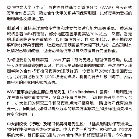
香港中文大学（中大）与世界自然基金会香港分会（WWF）今天正式
签署合作备忘录，确立合作伙伴关系共同保育珊瑚，以修復香港受损的
珊瑚群落及海洋生态。
珊瑚对于维持海洋生物多样性和建立气候适应能力至关重要。 香港海
域栖息著84种石珊瑚，部分地区覆盖率更高达70%以上。 然而，香港
的珊瑚面临许多严重威胁。以吐露港为例，自 80 年代起，由于城市发
展和海洋污染等因素，吐露港的珊瑚覆盖率大幅下跌八成；虽然现时水
质情况已得到改善，但珊瑚群落仍难以自然恢復自行完全修復。
为修復受损的珊瑚群落，WWF开展「珊海无尽」珊瑚保育行动，以提
升大众对珊瑚修復的认识，并展示主动保育珊瑚的成效。是次与中大珊
瑚学院的合作将积极修復香港珊瑚群落，令受破坏的海洋生境回復生
机。我们将拯救至少 1,000 块珊瑚碎块，将牠们育养后放回海中，然后
由中大的研究团队密切监察。
WWF董事委员会主席白丹尼先生（Dan Bradshaw）
强调：「珊瑚是海
洋生态系统的重要支柱，孕育众多海洋生物。 我们很高兴能与中大合
作，扩大他们的研究工作和修復重点海洋栖息地， 踏出海洋保育的重
要一步，同时展示如何以自然为本的解决方案解决生物多样性消失和气
候变化问题。」
中大副校长（行政）及秘书长吴树培先生
说：「拯救珊瑚对保育海洋生
物多样性和生态系统极之重要。中大作为一所致力引领和推动可持续发
展的大学，我们很高兴能与WWF合作保护和修復珊瑚群落，今次合作