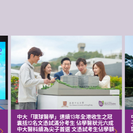
中大「環球醫學」連續13年全港收生之冠
囊括12名文憑試滿分考生 佔學醫狀元六成
中大醫科續為尖子首選 文憑試考生佔學額