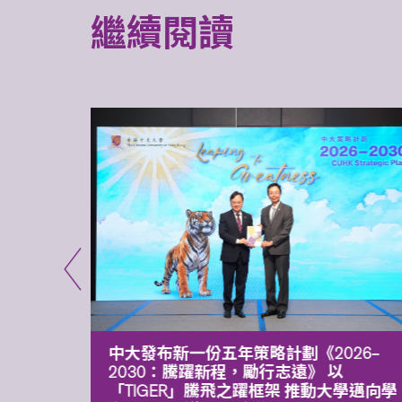
繼續閱讀
能力 有
中大發布新一份五年策略計劃《2026‒
污染
2030：騰躍新程，勵行志遠》 以
「TIGER」騰飛之躍框架 推動大學邁向學