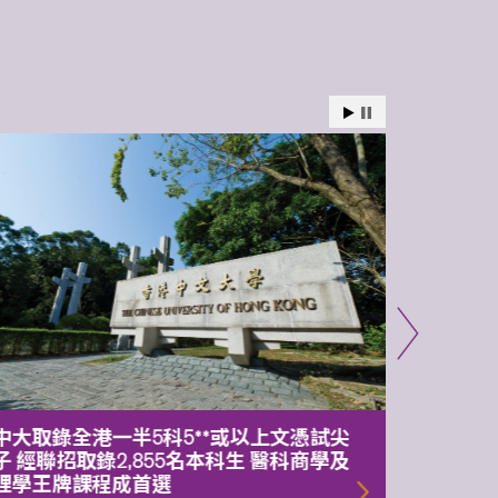
中大取錄全港一半5科5**或以上文憑試尖
中大委
子 經聯招取錄2,855名本科生 醫科商學及
理副校
理學王牌課程成首選
2026年