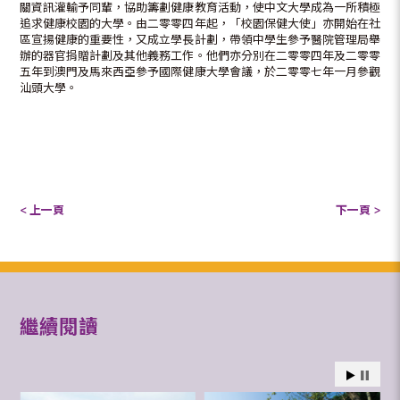
關資訊灌輸予同輩，協助籌劃健康教育活動，使中文大學成為一所積極
追求健康校園的大學。由二零零四年起，「校園保健大使」亦開始在社
區宣揚健康的重要性，又成立學長計劃，帶領中學生參予醫院管理局舉
辦的器官捐贈計劃及其他義務工作。他們亦分別在二零零四年及二零零
五年到澳門及馬來西亞參予國際健康大學會議，於二零零七年一月參觀
汕頭大學。
< 上一頁
下一頁 >
繼續閱讀