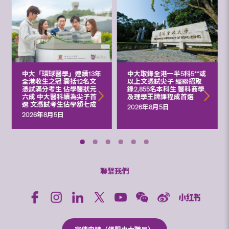
中大「環球醫學」連續13年
中大取錄全港一半5科5**或
全港收生之冠 囊括12名文
以上文憑試尖子 經聯招取
憑試滿分考生 佔學醫狀元
錄2,855名本科生 醫科商學
六成 中大醫科續為尖子首
及理學王牌課程成首選
選 文憑試考生佔學額七成
2026年8月5日
2026年8月5日
聯繫我們