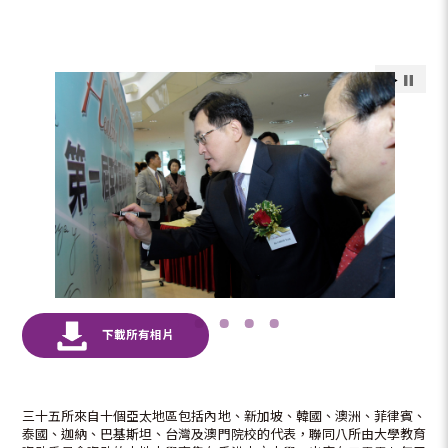
三十五所來自十個亞太地區包括內地、新加坡、韓國、澳洲、菲律賓、
泰國、迦納、巴基斯坦、台灣及澳門院校的代表，聯同八所由大學教育