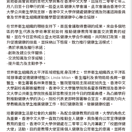
資助委員會資助的本地大學齊集在香港中文大學，出席在二零零七年三
月八日至十日舉行的第一屆亞太區健康大學會議。此次會議由香港中文
大學公共衛生學院主辦，香港中文大學保健處健康促進及防護諮詢委員
會及世界衛生組織運動醫學暨促進健康中心聯合協辦。
在世界衛生組織的積極支持下，首屆會議取得豐碩的成果。來自多個地
區的學生代表及學術專家就如何 推動健康教育等層面交流寶貴的經
驗，並在今日宣佈成立亞太地區健康大學合作網絡，共同制訂政策，提
升促進健康的技能，並採納以下態度，致力推行健康生活模式：
–勇於承擔及履行承諾；
–創新及建立伙伴關係；
–交流知識及分享經驗；
–提升能力及主動參予。
世界衛生組織西太平洋區域總監尾身茂博士、世界衛生組織西太平洋區
域辦事處促進健康總監Dr. Linda Milan、衛生福利及食物局局長周一嶽
醫生、衛生署署長林秉恩醫生、醫院管理局主席胡定旭先生、香港中文
大學副校長鄭振耀教授、香港中文大學醫學院院長霍泰輝教授及香港中
文大學公共衛生學院院長葛菲雪教授主持今日的閉幕典禮。為凸顯學府
對推動健康大學的決心，院校代表更即時簽署聯合宣言，承諾致力向大
學教職員及學生推廣健康工作，制訂健康政策，發展健康校園。
培養健康生活是社會的大趨勢，為配合健康教育的目標，大學的角色尤
為重要。香港中文大學一直致力推動全人健康，肩負著向公眾宣傳健康
教育的重任。香港中文大學保健處在二零零三年九月籌劃了「校園保健
大使」活動，目的是教導大使宣揚個人健康及公眾衛生的意識，並將有