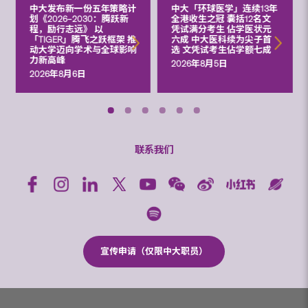
中大发布新一份五年策略计
中大「环球医学」连续13年
划《2026‒2030：腾跃新
全港收生之冠 囊括12名文
程，励行志远》 以
凭试满分考生 佔学医状元
「TIGER」腾飞之跃框架 推
六成 中大医科续为尖子首
动大学迈向学术与全球影响
选 文凭试考生佔学额七成
力新高峰
2026年8月5日
2026年8月6日
联系我们
宣传申请（仅限中大职员）