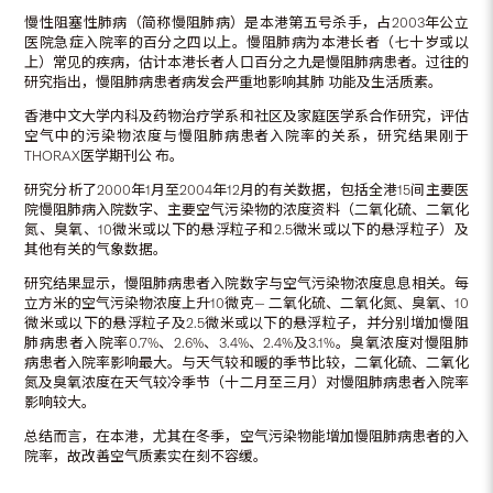
慢性阻塞性肺病（简称慢阻肺病）是本港第五号杀手，占2003年公立
医院急症入院率的百分之四以上。慢阻肺病为本港长者（七十岁或以
上）常见的疾病，估计本港长者人口百分之九是慢阻肺病患者。过往的
研究指出，慢阻肺病患者病发会严重地影响其肺 功能及生活质素。
香港中文大学内科及药物治疗学系和社区及家庭医学系合作研究，评估
空气中的污染物浓度与慢阻肺病患者入院率的关系，研究结果刚于
THORAX医学期刊公 布。
研究分析了2000年1月至2004年12月的有关数据，包括全港15间主要医
院慢阻肺病入院数字、主要空气污染物的浓度资料（二氧化硫、二氧化
氮、臭氧、10微米或以下的悬浮粒子和2.5微米或以下的悬浮粒子）及
其他有关的气象数据。
研究结果显示，慢阻肺病患者入院数字与空气污染物浓度息息相关。每
立方米的空气污染物浓度上升10微克— 二氧化硫、二氧化氮、臭氧、10
微米或以下的悬浮粒子及2.5微米或以下的悬浮粒子，并分别增加慢阻
肺病患者入院率0.7%、2.6%、3.4%、2.4%及3.1%。臭氧浓度对慢阻肺
病患者入院率影响最大。与天气较和暖的季节比较，二氧化硫、二氧化
氮及臭氧浓度在天气较冷季节（十二月至三月）对慢阻肺病患者入院率
影响较大。
总结而言，在本港，尤其在冬季，空气污染物能增加慢阻肺病患者的入
院率，故改善空气质素实在刻不容缓。