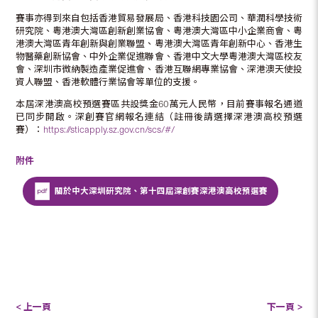
賽事亦得到來自包括香港貿易發展局、香港科技園公司、華潤科學技術
研究院、粵港澳大灣區創新創業協會、粵港澳大灣區中小企業商會、粵
港澳大灣區青年創新與創業聯盟、粵港澳大灣區青年創新中心、香港生
物醫藥創新協會、中外企業促進聯會、香港中文大學粵港澳大灣區校友
會、深圳市微納製造產業促進會、香港互聯網專業協會、深港澳天使投
資人聯盟、香港軟體行業協會等單位的支援。
本屆深港澳高校預選賽區共設獎金60萬元人民幣，目前賽事報名通道
已同步開啟。深創賽官網報名連結（註冊後請選擇深港澳高校預選
賽）：
https://sticapply.sz.gov.cn/scs/#/
附件
關於中大深圳研究院、第十四屆深創賽深港澳高校預選賽
< 上一頁
下一頁 >