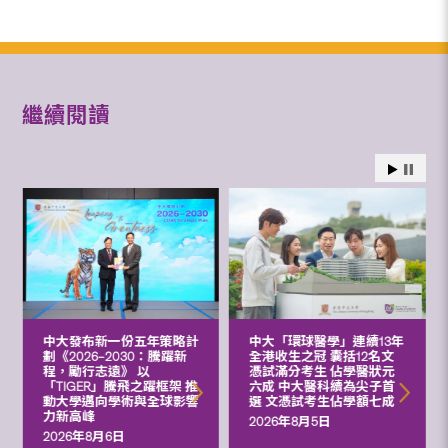
繼續閱讀
中大發布新一份五年策略計
中大「環球醫學」連續13年
劃《2026‒2030：騰躍新
全港收生之冠 囊括12名文
程，勵行志遠》 以
憑試滿分考生 佔學醫狀元
「TIGER」騰飛之躍框架 推
六成 中大醫科續為尖子首
動大學邁向學術與全球影響
選 文憑試考生佔學額七成
力新高峰
2026年8月5日
2026年8月6日