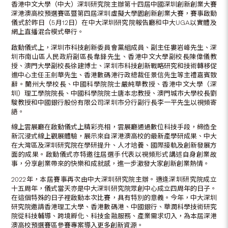
香港中文大學（中大）深圳研究院主辦第十四屆中國深圳創新創業大賽
深港澳高校預選賽區暨第四屆深圳虛擬大學園創新創業大賽，賽事啟動
儀式於昨日（5月12日）在中大深圳研究院報告廳和中大UGA以實體及
網上直播混合模式舉行。
啟動儀式上，深圳市科技創新委員會黨組成員、副主任婁岩峰先生、深
圳市南山區人民政府副區長韋鋒先生、香港中文大學副校長陳偉儀教
授、澳門大學副校長徐建博士、深圳市科技創新戰略研究和技術轉移促
進中心主任王劍華先生、香港數碼港行政總裁任景信先生等主禮嘉賓致
辭。蘭州大學校長、中國科學院院士嚴純華教授、香港中文大學（深
圳）理工學院院長、中國科學院院士唐本忠教授、澳門城市大學校長劉
駿教授和中國銀行股份有限公司深圳市分行副行長李一平先生以視頻寄
語。
線上雲展廳在啟動儀式上精彩亮相，雲展廳通過數位科技手段，締造全
新沉浸式線上觀展體驗，展示來自深港澳高校的最新產學研成果、中大
在大灣區及深圳研究院在學研提升、人才培養、國際接軌及創新發展方
面的成果。啟動儀式亦特邀往屆選手代表以視頻形式講述自身創業故
事，分享創業帶來的快樂和成就感，進一步激發大家創新創業熱情。
2022年，本屆賽事再次由中大深圳研究院主辦。適逢深圳研究院成立
十五周年，儀式當天亦是中大深圳研究院眾創中心成立四周年的日子。
在這個特殊的日子裡啟動本次比賽，具有特別的意義。今年，中大深圳
研究院邀請香港理工大學、香港數碼港、中國銀行、華潤科學技術研究
院從科技輔導、跨境孵化、科技金融服務、產業需求切入，為本屆深港
澳高校預選賽區參賽專案導入更多創新資源。