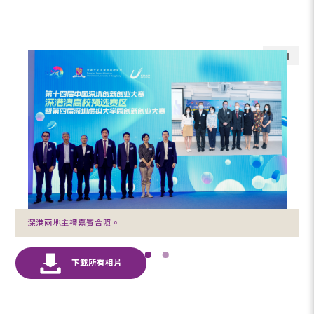
深港兩地主禮嘉賓合照。