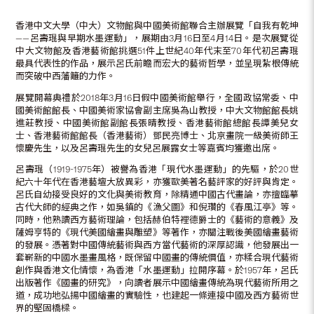
香港中文大學（中大）文物館與中國美術館聯合主辦展覽「自我有乾坤
——呂壽琨與早期水墨運動」，展期由3月16日至4月14日。是次展覽從
中大文物館及香港藝術館挑選51件上世紀40年代末至70年代初呂壽琨
最具代表性的作品，展示呂氏前瞻而宏大的藝術哲學，並呈現紮根傳統
而突破中西藩籬的力作。
展覽開幕典禮於2018年3月16日假中國美術館舉行，全國政協常委、中
國美術館館長、中國美術家協會副主席吳為山教授，中大文物館館長姚
進莊教授、中國美術館副館長張晴教授、香港藝術館總館長譚美兒女
士、香港藝術館館長（香港藝術）鄧民亮博士、北京畫院一級美術師王
懷慶先生，以及呂壽琨先生的女兒呂展露女士等嘉賓均獲邀出席。
呂壽琨（1919-1975年）被譽為香港「現代水墨運動」的先驅，於20世
紀六十年代在香港藝壇大放異彩，亦獲歐美著名藝評家的好評與肯定。
呂氏自幼接受良好的文化與美術教育，除精通中國古代畫論，亦擅臨摹
古代大師的經典之作，如吳鎮的《漁父圖》和倪瓚的《春風江亭》等。
同時，他熟讀西方藝術理論，包括赫伯特裡德爵士的《藝術的意義》及
薩姆亨特的《現代美國繪畫與雕塑》等著作，亦關注戰後美國繪畫藝術
的發展。憑著對中國傳統藝術與西方當代藝術的深厚認識，他發展出一
套嶄新的中國水墨畫風格，既保留中國畫的傳統價值，亦糅合現代藝術
創作與香港文化情懷，為香港「水墨運動」拉開序幕。於1957年，呂氏
出版著作《國畫的研究》，向讀者展示中國繪畫傳統為現代藝術所用之
道，成功地弘揚中國繪畫的實驗性，也建起一條連接中國及西方藝術世
界的堅固橋樑。