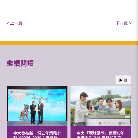
< 上一頁
下一頁 >
繼續閱讀
中大發布新一份五年策略計
中大「環球醫學」連續13年
劃《2026‒2030：騰躍新
全港收生之冠 囊括12名文