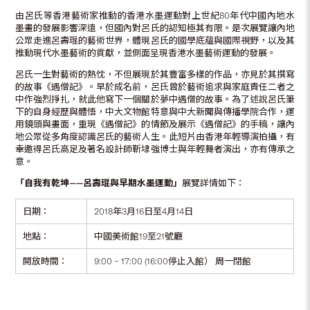
由呂氏等香港藝術家推動的香港水墨運動對上世紀80年代中國內地水
墨畫的發展影響深遠，但國內對呂氏的認知極其有限。是次展覽讓內地
公眾走進呂壽琨的藝術世界，體現呂氏的國學底蘊與國際視野，以及其
推動現代水墨藝術的貢獻，並側面呈現香港水墨藝術運動的發展。
呂氏一生對藝術的熱忱，不但展現於其豐富多樣的作品，亦見於其撰寫
的故事《遇僧記》。早於成名前，呂氏曾於藝術追求與家庭責任二者之
中作強烈掙扎，就此他寫下一個關於夢中遇僧的故事。為了述說呂氏筆
下的自身經歷與體悟，中大文物館特意與中大新聞與傳播學院合作，運
用鏡頭與畫面，重現《遇僧記》的情節及展示《遇僧記》的手稿，讓內
地公眾從多角度認識呂氏的藝術人生。此短片由香港年輕導演拍攝，有
幸邀得呂氏高足及著名設計師靳埭強博士與年輕舞者演出，亦有傳承之
意。
「自我有乾坤——呂壽琨與早期水墨運動」
展覽詳情如下：
日期：
2018年3月16日至4月14日
地點：
中國美術館19至21號廳
開放時間：
9:00 – 17:00 (16:00停止入館） 周一閉館