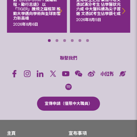
程，勵行志遠》 以
憑試滿分考生 佔學醫狀元
「TIGER」騰飛之躍框架 推
六成 中大醫科續為尖子首
動大學邁向學術與全球影響
選 文憑試考生佔學額七成
力新高峰
2026年8月5日
2026年8月6日
聯繫我們
宣傳申請（僅限中大職員）
主頁
宣布事項