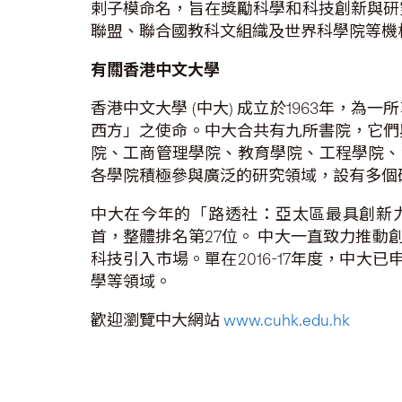
剌子模命名，旨在獎勵科學和科技創新與研
聯盟、聯合國教科文組織及世界科學院等機
有關香港中文大學
香港中文大學
(
中大
)
成立於
1963
年，為一所
西方」之使命。中大合共有九所書院，它們
院、工商管理學院、教育學院、工程學院、
各學院積極參與廣泛的研究領域，設有多個
中大在今年的「路透社：亞太區最具創新
首，整體排名第
27
位。
中大一直致力推動
科技引入市場。單在
2016-17
年度，中大已
學等領域。
歡迎瀏覽中大網站
www.cuhk.edu.hk