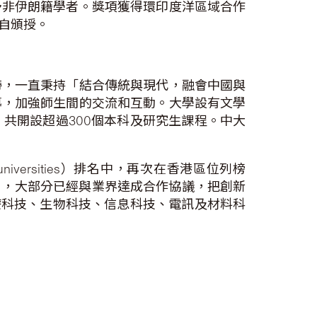
予非伊朗籍學者。獎項獲得環印度洋區域合作
自頒授。
帶，一直秉持「結合傳統與現代，融會中國與
導，加強師生間的交流和互動。大學設有文學
，共開設超過
300
個本科及研究生課程。中大
universities
）排名中，再次在香港區位列榜
目，大部分已經與業界達成合作協議，把創新
療科技、生物科技、信息科技、電訊及材料科