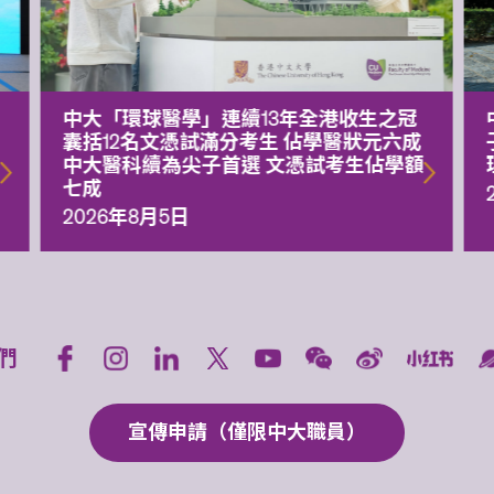
中大「環球醫學」連續13年全港收生之冠
囊括12名文憑試滿分考生 佔學醫狀元六成
中大醫科續為尖子首選 文憑試考生佔學額
七成
2026年8月5日
們
宣傳申請（僅限中大職員）