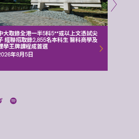
中大取錄全港一半5科5**或以上文憑試尖
中大委
子 經聯招取錄2,855名本科生 醫科商學及
理副校
理學王牌課程成首選
2026年
2026年8月5日