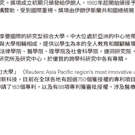
究。獎項成立初期只頒發給伊朗人，1992年起開始頒授
構贊助，受到國際重視。獎項由伊朗伊斯蘭共和國總統親
享譽國際的研究型綜合大學。中大位處於亞洲的中心地
與大學相輔相成，提供以學生為本的全人教育和關顧輔
法律學院、醫學院、理學院及社會科學院，連同研究院
研究所及研究中心，於優質的跨學科研究中各有專精。
力大學」（
Reuters: Asia Pacific region’s most innovative 
創新科技，目前在全球各地有超過
750
個獲授權的專利項
申請了
183
個專利，以及有
88
項專利獲審批授權，涉及醫