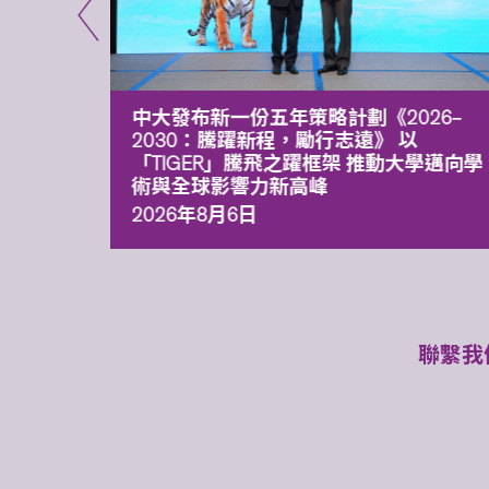
能力 有
中大發布新一份五年策略計劃《2026‒
污染
2030：騰躍新程，勵行志遠》 以
「TIGER」騰飛之躍框架 推動大學邁向學
術與全球影響力新高峰
2026年8月6日
聯繫我