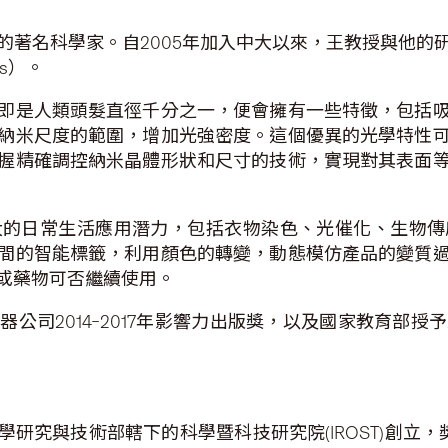
的著名科學家。自2005年加入中大以來，王教授與他的
als）。
即是人類頭髮直徑千分之一，便會擁有一些特徵，包括
納米尺度的範圍，增加光強密度。這個優異的光學特性
握精確調控納米晶體形狀和尺寸的技術，實現對其表面
大的日常生活應用潛力，包括衣物染色、光催化、生物傳
間的智能標籤，利用顏色的轉變，動態模仿產品的變質
或藥物可否繼續使用。
公司2014–2017年影響力出版獎，以及國家教育部授予
科學研究與技術部轄下的科學暨科技研究院(IROST)創立