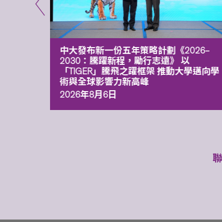
能力 有
中大發布新一份五年策略計劃《2026‒
污染
2030：騰躍新程，勵行志遠》 以
「TIGER」騰飛之躍框架 推動大學邁向學
術與全球影響力新高峰
2026年8月6日