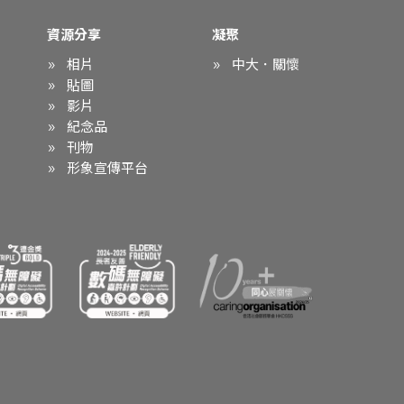
資源分享
凝聚
相片
中大．關懷
貼圖
影片
紀念品
刊物
形象宣傳平台