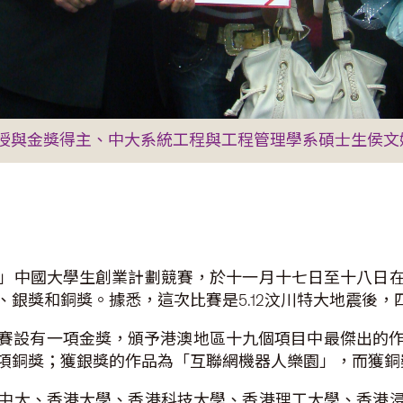
授與金獎得主、中大系統工程與工程管理學系碩士生侯文
杯」中國大學生創業計劃競賽，於十一月十七日至十八日
銀獎和銅獎。據悉，這次比賽是5.12汶川特大地震後
設有一項金獎，頒予港澳地區十九個項目中最傑出的作品。中
項銅獎；獲銀獎的作品為「互聯網機器人樂園」，而獲銅
中大、香港大學、香港科技大學、香港理工大學、香港