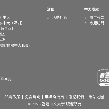
活動
中大成就
稿-中大
活動列表
周年報告
稿-中大（深圳）
專題訪問
in Touch
報道
名錄
請 (僅限中大職員)
私隱政策
免責聲明
無障礙網頁
聯絡我們
網站地圖
© 2026 香港中文大學 版權所有