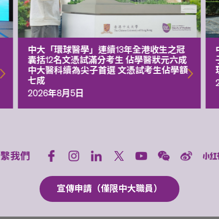
中大「環球醫學」連續13年全港收生之冠
囊括12名文憑試滿分考生 佔學醫狀元六成
中大醫科續為尖子首選 文憑試考生佔學額
七成
2026年8月5日
聯繫我們
宣傳申請（僅限中大職員）