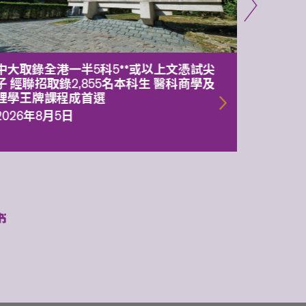
中大取錄全港一半5科5**或以上文憑試尖
中大委
子 經聯招取錄2,855名本科生 醫科商學及
理副校
理學王牌課程成首選
2026年
2026年8月5日