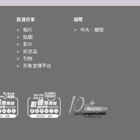
資源分享
凝聚
相片
中大．關懷
貼圖
影片
紀念品
刊物
形象宣傳平台