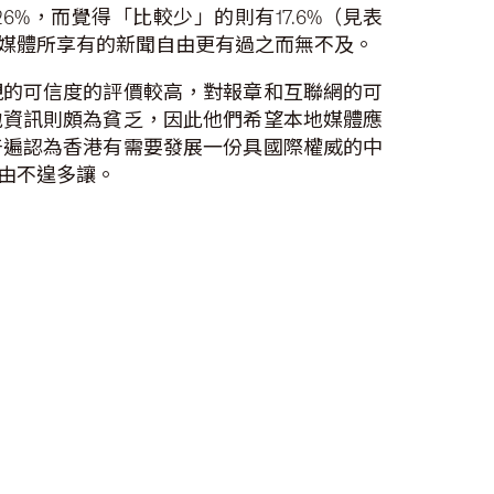
%，而覺得「比較少」的則有17.6%（見表
媒體所享有的新聞自由更有過之而無不及。
視的可信度的評價較高，對報章和互聯網的可
地資訊則頗為貧乏，因此他們希望本地媒體應
普遍認為香港有需要發展一份具國際權威的中
由不遑多讓。