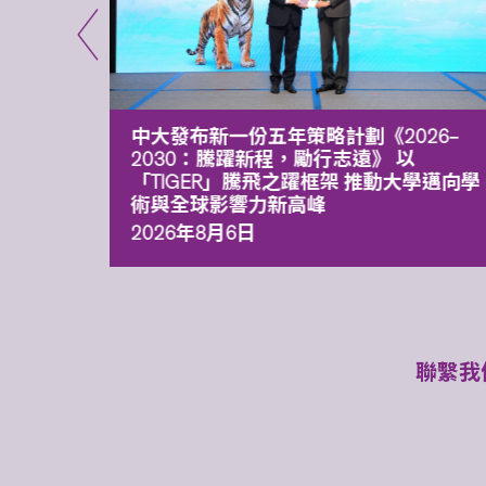
能力 有
中大發布新一份五年策略計劃《2026‒
污染
2030：騰躍新程，勵行志遠》 以
「TIGER」騰飛之躍框架 推動大學邁向學
術與全球影響力新高峰
2026年8月6日
聯繫我