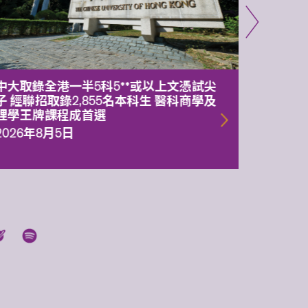
中大取錄全港一半5科5**或以上文憑試尖
中大委
子 經聯招取錄2,855名本科生 醫科商學及
理副校
理學王牌課程成首選
2026年
2026年8月5日