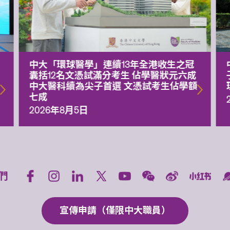
中大「環球醫學」連續13年全港收生之冠
囊括12名文憑試滿分考生 佔學醫狀元六成
中大醫科續為尖子首選 文憑試考生佔學額
七成
2026年8月5日
們
宣傳申請（僅限中大職員）