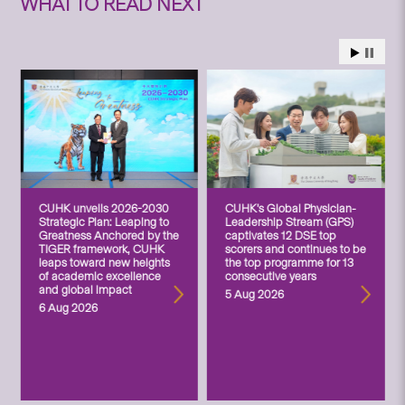
WHAT TO READ NEXT
CUHK unveils 2026-2030
CUHK’s Global Physician-
Strategic Plan: Leaping to
Leadership Stream (GPS)
Greatness Anchored by the
captivates 12 DSE top
TIGER framework, CUHK
scorers and continues to be
leaps toward new heights
the top programme for 13
of academic excellence
consecutive years
and global impact
5 Aug 2026
6 Aug 2026