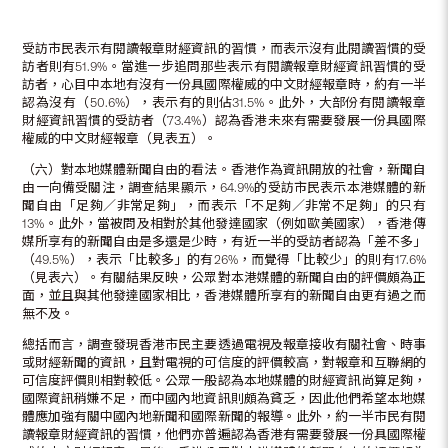
受訪市民表示有閱讀報章財經資訊的習慣，而表示沒有此閱讀習慣的受
訪者則有51.9%。當進一步追問那些表示有閱讀報章財經資訊習慣的受
訪者，心目中本地有沒有一份具國際權威的中文財經報章時，約有一半
認為沒有（50.6%），表示有的則佔31.5%。此外，大部份有閱讀報章
財經資訊習慣的受訪者（73.4%）認為香港未來有需要發展一份具國際
權威的中文財經報章（見表五）。
（六）對本地媒體新聞自由的看法。香港作為資訊開放的社會，新聞自
由一向備受關注，調查結果顯示，64.9%的受訪市民表示本港媒體的新
聞自由「足夠／非常足夠」，而表示「不足夠／非常不足夠」的只有
13%。此外，當被問及相對於其他發達國家（例如歐美國家），香港傳
媒所享有的新聞自由是多還是少時，有近一半的受訪者認為「差不多」
（49.5%），表示「比較多」的有26%，而覺得「比較少」的則有17.6%
（見表六）。有關結果反映，公眾對本港媒體的新聞自由的評價頗為正
面，並且與其他發達國家相比，香港媒體所享有的新聞自由更有過之而
無不及。
總括而言，調查發現香港市民主要透過電視及報章接收有關社會、時事
或財經新聞的資訊，且對電視的可信度的評價較高，對報章和互聯網的
可信度評價則相對較低。公眾一般認為本地媒體的財經資訊尚算足夠，
國際資訊稍嫌不足，而中國內地資訊則頗為貧乏，因此他們希望本地媒
體應加強有關中國內地新聞和國際新聞的報導。此外，約一半市民有閱
讀報章財經資訊的習慣，他們亦普遍認為香港有需要發展一份具國際權