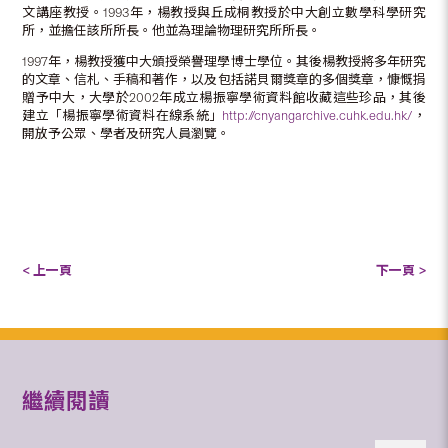
文講座教授。1993年，楊教授與丘成桐教授於中大創立數學科學研究
所，並擔任該所所長。他並為理論物理研究所所長。
1997年，楊教授獲中大頒授榮譽理學博士學位。其後楊教授將多年研究
的文章、信札、手稿和著作，以及包括諾貝爾獎章的多個獎章，慷慨捐
贈予中大，大學於2002年成立楊振寧學術資料館收藏這些珍品，其後
建立「楊振寧學術資料在線系統」
http://cnyangarchive.cuhk.edu.hk/
，
開放予公眾、學者及研究人員瀏覽。
< 上一頁
下一頁 >
繼續閱讀