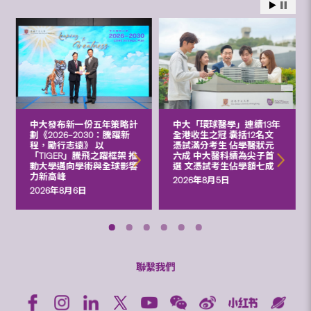
中大發布新一份五年策略計
中大「環球醫學」連續13年
劃《2026‒2030：騰躍新
全港收生之冠 囊括12名文
程，勵行志遠》 以
憑試滿分考生 佔學醫狀元
「TIGER」騰飛之躍框架 推
六成 中大醫科續為尖子首
動大學邁向學術與全球影響
選 文憑試考生佔學額七成
力新高峰
2026年8月5日
2026年8月6日
聯繫我們