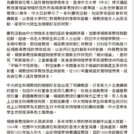
為慶賀首位華人諾貝爾物理學獎得主、香港中文大學（中大）博文講座
教授兼理論物理研究所所長楊振寧教授的95歲華誕，以及他榮獲諾貝
爾獎60周年，中大日前舉行了一系列慶祝活動，包括學術座談會和祝
壽晚宴，以表達大學同仁對楊教授的尊敬和愛戴。楊教授偕夫人出席活
動，接受中大師生及親朋好友的祝賀。
慶祝活動由中大物理系主辦的座談會揭開序幕，並邀得楊振寧教授致歡
迎辭，超過一百名大學師生和公眾人士出席。四位中大物理學教授──
朱明中教授、黎冠峰教授、楊森教授和劉仁保教授，分別從不同角度介
紹楊振寧教授的學術成就，以及所衍生的最新科研發展，向楊教授致
敬。楊振寧教授與美國物理學家米爾斯合作研究的「楊米理論」，是研
究「希斯玻色子」之重要基礎，其後更與物理學家李政道教授共同提出
「宇稱不守恆原理」，對往後數十年間基本粒子理論的發展產生革命性
影響。楊教授和李教授憑此項發現，在1957年獲頒諾貝爾物理學獎，成
為首位華人諾貝爾獎得主。
中大師生和楊教授的親朋好友皆出席了祝壽晚宴，分享其九十五歲壽辰
的喜悅，包括中大校董會主席梁乃鵬博士、校長沈祖堯教授、金耀基教
授伉儷、劉遵義教授伉儷、楊綱凱教授伉儷和陳方正博士等。眾人先後
上台發言向楊教授祝賀，並致送壽禮。中大物理系學生和畢業生就分別
送上以物理學為主題的生日卡和寫有物理算式的壽桃紙雕，中大音樂系
學生亦即席演奏色士風樂曲。
楊振寧教授與中大淵源深厚，多年來對大學的學術發展作出重大貢獻。
1964年，他應中大的邀請在新建成的香港大會堂演講，座無虛席。楊教
授在1982年加入中大，出任物理學榮譽講座教授，並於1986年起擔任博