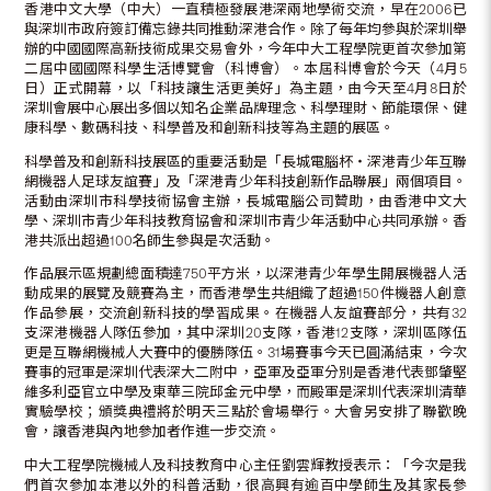
香港中文大學（中大）一直積極發展港深兩地學術交流，早在2006已
與深圳市政府簽訂備忘錄共同推動深港合作。除了每年均參與於深圳舉
辦的中國國際高新技術成果交易會外，今年中大工程學院更首次參加第
二屆中國國際科學生活博覽會（科博會）。本屆科博會於今天（4月5
日）正式開幕，以「科技讓生活更美好」為主題，由今天至4月8日於
深圳會展中心展出多個以知名企業品牌理念、科學理財、節能環保、健
康科學、數碼科技、科學普及和創新科技等為主題的展區。
科學普及和創新科技展區的重要活動是「長城電腦杯‧深港青少年互聯
網機器人足球友誼賽」及「深港青少年科技創新作品聯展」兩個項目。
活動由深圳市科學技術協會主辦，長城電腦公司贊助，由香港中文大
學、深圳市青少年科技教育協會和深圳市青少年活動中心共同承辦。香
港共派出超過100名師生參與是次活動。
作品展示區規劃總面積達750平方米，以深港青少年學生開展機器人活
動成果的展覽及競賽為主，而香港學生共組織了超過150件機器人創意
作品參展，交流創新科技的學習成果。在機器人友誼賽部分，共有32
支深港機器人隊伍參加，其中深圳20支隊，香港12支隊，深圳區隊伍
更是互聯網機械人大賽中的優勝隊伍。31場賽事今天已圓滿結束，今次
賽事的冠軍是深圳代表深大二附中，亞軍及亞軍分別是香港代表鄧肇堅
維多利亞官立中學及東華三院邱金元中學，而殿軍是深圳代表深圳清華
實驗學校；頒獎典禮將於明天三點於會場舉行。大會另安排了聯歡晚
會，讓香港與內地參加者作進一步交流。
中大工程學院機械人及科技教育中心主任劉雲輝教授表示：「今次是我
們首次參加本港以外的科普活動，很高興有逾百中學師生及其家長參