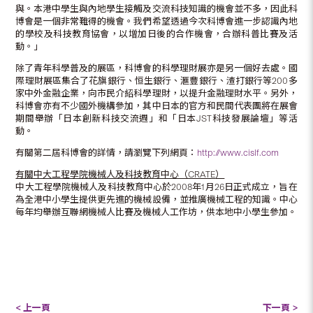
與。本港中學生與內地學生接觸及交流科技知識的機會並不多，因此科
博會是一個非常難得的機會。我們希望透過今次科博會進一步認識內地
的學校及科技教育協會，以增加日後的合作機會，合辦科普比賽及活
動。」
除了青年科學普及的展區，科博會的科學理財展亦是另一個好去處。國
際理財展區集合了花旗銀行、恒生銀行、滙豐銀行、渣打銀行等200多
家中外金融企業，向市民介紹科學理財，以提升金融理財水平。另外，
科博會亦有不少國外機構參加，其中日本的官方和民間代表團將在展會
期間舉辦「日本創新科技交流週」和「日本JST科技發展論壇」等活
動。
有關第二屆科博會的詳情，請瀏覽下列網頁：
http://www.cislf.com
有關中大工程學院機械人及科技教育中心（CRATE
）
中大工程學院機械人及科技教育中心於2008年1月26日正式成立，旨在
為全港中小學生提供更先進的機械設備，並推廣機械工程的知識。中心
每年均舉辦互聯網機械人比賽及機械人工作坊，供本地中小學生參加。
< 上一頁
下一頁 >