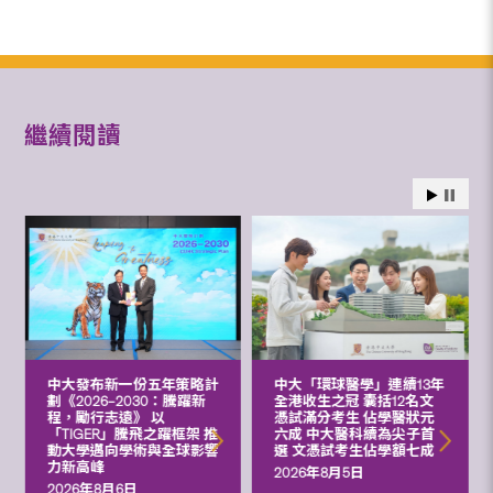
繼續閱讀
中大發布新一份五年策略計
中大「環球醫學」連續13年
劃《2026‒2030：騰躍新
全港收生之冠 囊括12名文
程，勵行志遠》 以
憑試滿分考生 佔學醫狀元
「TIGER」騰飛之躍框架 推
六成 中大醫科續為尖子首
動大學邁向學術與全球影響
選 文憑試考生佔學額七成
力新高峰
2026年8月5日
2026年8月6日