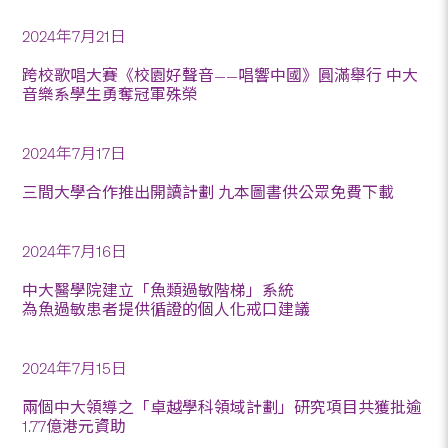
2024年7月21日
跨校歌唱大賽《校園好聲音——唱響中國》圓滿舉行 中大
音樂系學生勇奪冠軍殊榮
2024年7月17日
三間大學合作推出開讀計劃 九本圖書供公眾免費下載
2024年7月16日
中大醫學院建立「魚類過敏階梯」系統
為魚過敏患者提供循證的個人化戒口建議
2024年7月15日
兩個中大領導之「卓越學科領域計劃」研究項目共獲批逾
1.77億港元資助