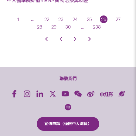
中大醫學院研發mRNA藥物治療鼻咽癌
1
...
22
23
24
25
26
27
28
29
30
...
238
聯繫我們
宣傳申請（僅限中大職員）