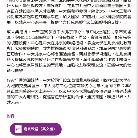
InnoPort) 籌畫落戶北京，凝聚並拓展中大校內外的創業創新力量，讓教
研人員、學生與校友、業界夥伴，在北京共建中大創新創業生態圈。北
京正在建設高水準人才高地，中大將積極參與。除此之外，中大正積極
商討成為發起單位或理事單位，加入國家（中關村）火炬科創學院的發
展，以北京中心為平臺，提供全方位成果轉化及知識轉移的支援。
成立典禮後，一眾嘉賓參觀中大北京中心。該中心坐落於北京市東城
區，與HICOOL商學院合作，擁有教學、辦公、會議等區域，配有先進
的視聽設備。中心是中大在北京的聯絡樞紐，承擔大學在北京推動教育
與研究發展的使命，致力推進學術交流與科研發展，加深與內地高校的
密切合作。中大北京中心將會通過論壇、研討會等學術活動，在北京與
各大機構及高校開展科研合作與學術交流，深化產學研合作夥伴關係。
中心也將是京津冀校友的聚集地，加強校友聯繫和交流，延續中大的使
命和傳統。
1997年香港回歸時，中大於同年設立首個北京聯絡處，致力推動大學在
內地的交流與發展。中大北京中心位處首都核心地帶，連同將於今年8
月正式開幕的中大上海中心，以及中大在大灣區的多項建設，構建成廣
闊的中大內地網路，促進官產學研互動合作，連接祖國，聯通世界，共
建未來。
附件
嘉賓致辭（英文版）