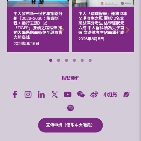
中大發布新一份五年策略計
中大「環球醫學」連續13年
劃《2026‒2030：騰躍新
全港收生之冠 囊括12名文
程，勵行志遠》 以
憑試滿分考生 佔學醫狀元
「TIGER」騰飛之躍框架 推
六成 中大醫科續為尖子首
動大學邁向學術與全球影響
選 文憑試考生佔學額七成
力新高峰
2026年8月5日
2026年8月6日
聯繫我們
宣傳申請（僅限中大職員）