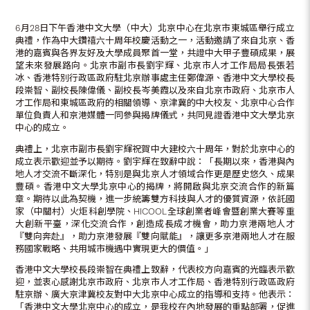
6月28日下午香港中文大學（中大）北京中心在北京市東城區舉行成立
典禮，作為中大鑽禧六十周年校慶活動之一，活動邀請了來自北京、香
港的嘉賓與各界友好及大學成員聚首一堂，共證中大甲子豐碩成果，展
望未來發展路向。北京市副市長劉宇輝、北京市人才工作局局長張若
冰、香港特別行政區政府駐北京辦事處主任鄭偉源、香港中文大學校長
段崇智、副校長陳偉儀、副校長岑美霞以及來自北京市政府、北京市人
才工作局和東城區政府的相關領導、京津冀的中大校友、北京中心合作
單位負責人和京港媒體一同參與揭牌儀式，共同見證香港中文大學北京
中心的成立。
典禮上，北京市副市長劉宇輝祝賀中大建校六十周年，對於北京中心的
成立表示歡迎並予以期待。劉宇輝在致辭中說：「長期以來，香港與內
地人才交流不斷深化，特別是與北京人才領域合作更是歷史悠久、成果
豐碩。香港中文大學北京中心的揭牌，將開啟與北京交流合作的新篇
章。期待以此為契機，進一步統籌雙方科技與人才的優質資源，依託國
家（中關村）火炬科創學院、HICOOL全球創業者峰會暨創業大賽等重
大創新平臺，深化交流合作，創造成長成才機會，助力京港兩地人才
『雙向奔赴』，助力京港發展『雙向賦能』，讓更多京港兩地人才在服
務國家戰略、共用城市機遇中實現更大的價值。」
香港中文大學校長段崇智在典禮上致辭，代表校方向嘉賓的光臨表示歡
迎，並衷心感謝北京市政府、北京市人才工作局、香港特別行政區政府
駐京辦、廣大京津冀校友對中大北京中心成立的指導和支持。他表示：
「香港中文大學北京中心的成立，是我校在內地發展的重點部署，促進