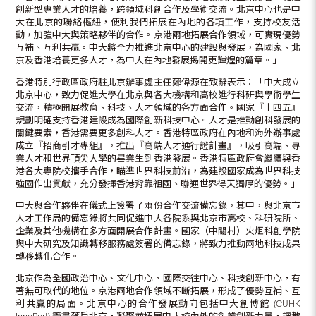
創新型專業人才的培養，跨領域科創合作及學術交流。北京中心也是中
大在北京的聯絡樞紐，便利我們拓展在內地的各項工作，支持校友活
動，加強中大與策略夥伴的合作。京港兩地拓展合作領域，可實現優勢
互補、互利共贏。中大將全力推進北京中心的建設與發展，為國家、北
京及香港培養更多人才，為中大在內地發展揭開更輝煌的篇章。」
香港特別行政區政府駐北京辦事處主任鄭偉源在致辭表示：「中大成立
北京中心，致力促進大學在北京與各大機構和高校進行科研與學術學生
交流，積極開展教育、科技、人才領域的各方面合作。國家『十四五』
規劃明確支持香港建設成為國際創新科技中心。人才是推動創科發展的
關鍵要素，香港需要更多創科人才。香港特區政府在內地和海外辦事處
成立『招商引才專組』，推出『高端人才通行證計畫』，吸引高端、專
業人才和世界頂尖大學的畢業生到香港發展。香港特區政府會繼續與香
港各大專院校攜手合作，瞄準世界科技前沿，為建設國家成為世界科技
強國作出貢獻，充分發揮香港背靠祖國、聯通世界得天獨厚的優勢。」
中大與合作夥伴在儀式上簽署了兩份合作交流備忘錄，其中，與北京市
人才工作局的備忘錄將共同促進中大各院系與北京市高校、科研院所、
企業及其他機構在多方面開展合作計畫。國家（中關村）火炬科創學院
與中大研究及知識轉移服務處簽署的備忘錄，將致力推動兩地科技成果
轉移轉化合作。
北京作為全國政治中心、文化中心、國際交往中心、科技創新中心，有
著無可取代的地位。京港兩地合作領域不斷拓展，形成了優勢互補、互
利共贏的局面。北京中心的合作發展動向包括中大創博館 (CUHK