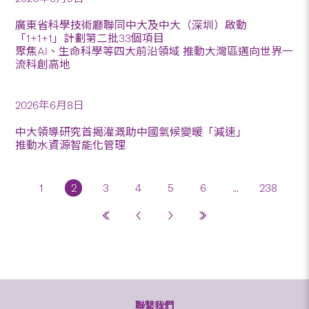
廣東省科學技術廳聯同中大及中大（深圳）啟動
「1+1+1」計劃第二批33個項目
聚焦AI、生命科學等四大前沿領域 推動大灣區邁向世界一
流科創高地
2026年6月8日
中大領導研究首揭灌溉助中國氣候變暖「減速」
推動水資源智能化管理
1
2
3
4
5
6
...
238
聯繫我們