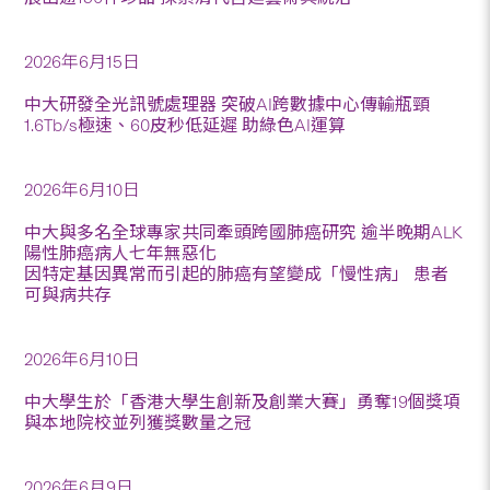
2026年6月15日
中大研發全光訊號處理器 突破AI跨數據中心傳輸瓶頸
1.6Tb/s極速、60皮秒低延遲 助綠色AI運算
2026年6月10日
中大與多名全球專家共同牽頭跨國肺癌研究 逾半晚期ALK
陽性肺癌病人七年無惡化
因特定基因異常而引起的肺癌有望變成「慢性病」 患者
可與病共存
2026年6月10日
中大學生於「香港大學生創新及創業大賽」勇奪19個獎項
與本地院校並列獲獎數量之冠
2026年6月9日