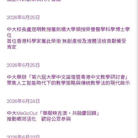
2026年6月25日
中大校長盧煜明教授獲劍橋大學頒授榮譽醫學科學博士學
位
首位香港科學家獲此榮銜 無創產檢及液體活檢貢獻備受
肯定
2026年6月25日
中大舉辦「第六屆大學中文論壇暨粵港中文教學研討會」
聚焦人工智能時代下的教學策略與傳統教學法的現代啟示
2026年6月24日
中大MeGoOut「華服映吉澳・共融慶回歸」
推動鄉郊活化 歡迎公眾參與
2026年6月23日