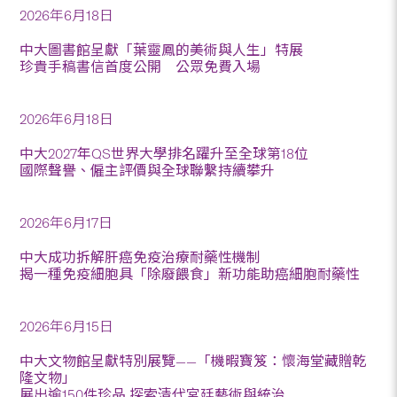
2026年6月18日
中大圖書館呈獻「葉靈鳳的美術與人生」特展
珍貴手稿書信首度公開 公眾免費入場
2026年6月18日
中大2027年QS世界大學排名躍升至全球第18位
國際聲譽、僱主評價與全球聯繫持續攀升
2026年6月17日
中大成功拆解肝癌免疫治療耐藥性機制
揭一種免疫細胞具「除廢餵食」新功能助癌細胞耐藥性
2026年6月15日
中大文物館呈獻特別展覽——「機暇寶笈：懷海堂藏贈乾
隆文物」
展出逾150件珍品 探索清代宮廷藝術與統治